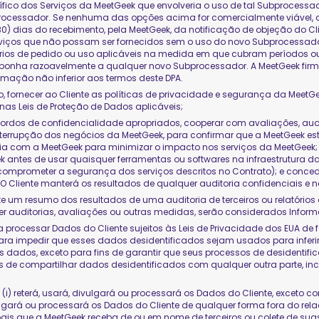
ico dos Serviços da MeetGeek que envolveria o uso de tal Subprocessador
ocessador. Se nenhuma das opções acima for comercialmente viável, a c
 (30) dias do recebimento, pela MeetGeek, da notificação de objeção do C
rviços que não possam ser fornecidos sem o uso do novo Subprocessador
ios de pedido ou uso aplicáveis na medida em que cubram períodos ou te
 se oponha razoavelmente a qualquer novo Subprocessador. A MeetGeek f
mação não inferior aos termos deste DPA.
, fornecer ao Cliente as políticas de privacidade e segurança da Meet
as Leis de Proteção de Dados aplicáveis;
 acordos de confidencialidade apropriados, cooperar com avaliações, aud
interrupção dos negócios da MeetGeek, para confirmar que a MeetGeek 
ria com a MeetGeek para minimizar o impacto nos serviços da MeetGeek; 
 antes de usar quaisquer ferramentas ou softwares na infraestrutura da
mprometer a segurança dos serviços descritos no Contrato); e conceder
O Cliente manterá os resultados de qualquer auditoria confidenciais e não
iente um resumo dos resultados de uma auditoria de terceiros ou relatóri
uer auditorias, avaliações ou outras medidas, serão considerados Info
 a processar Dados do Cliente sujeitos às Leis de Privacidade dos EUA
ra impedir que esses dados desidentificados sejam usados para inferir
 os dados, exceto para fins de garantir que seus processos de desident
 de compartilhar dados desidentificados com qualquer outra parte, in
 (i) reterá, usará, divulgará ou processará os Dados do Cliente, exceto 
ivulgará ou processará os Dados do Cliente de qualquer forma fora do rel
ais que a MeetGeek receba de ou em nome de terceiros ou colete de sua