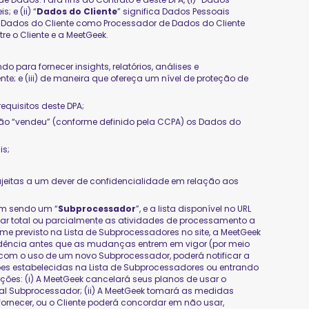
 e (ii) “
Dados do Cliente
” significa Dados Pessoais
s Dados do Cliente como Processador de Dados do Cliente
re o Cliente e a MeetGeek.
 para fornecer insights, relatórios, análises e
e; e (iii) de maneira que ofereça um nível de proteção de
equisitos deste DPA;
não “vendeu” (conforme definido pela CCPA) os Dados do
is;
ujeitas a um dever de confidencialidade em relação aos
um sendo um “
Subprocessador
”, e a lista disponível no URL
ar total ou parcialmente as atividades de processamento a
me previsto na Lista de Subprocessadores no site, a MeetGeek
edência antes que as mudanças entrem em vigor (por meio
r com o uso de um novo Subprocessador, poderá notificar a
ões estabelecidas na Lista de Subprocessadores ou entrando
ções: (i) A MeetGeek cancelará seus planos de usar o
al Subprocessador; (ii) A MeetGeek tomará as medidas
 fornecer, ou o Cliente poderá concordar em não usar,