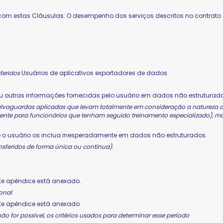
 com estas Cláusulas: O desempenho dos serviços descritos no contrato
feridos
Usuários de aplicativos exportadores de dados.
 outras informações fornecidas pelo usuário em dados não estruturado
u salvaguardas aplicadas que levam totalmente em consideração a natureza d
somente para funcionários que tenham seguido treinamento especializado), m
e o usuário os inclua inesperadamente em dados não estruturados.
nsferidos de forma única ou contínua).
te apêndice está anexado.
onal
te apêndice está anexado.
ão for possível, os critérios usados para determinar esse período