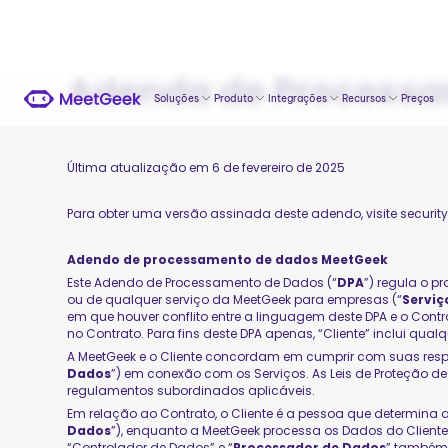
Adenda de Process
Soluções
Produto
Integrações
Recursos
Preços
Última atualização em 6 de fevereiro de 2025
Para obter uma versão assinada deste adendo, visite
securit
Adendo de processamento de dados MeetGeek
Este Adendo de Processamento de Dados (“
DPA
”) regula o p
ou de qualquer serviço da MeetGeek para empresas (“
Serviç
em que houver conflito entre a linguagem deste DPA e o Contr
no Contrato. Para fins deste DPA apenas, “Cliente” inclui qualq
A MeetGeek e o Cliente concordam em cumprir com suas respe
Dados
”) em conexão com os Serviços. As Leis de Proteção d
regulamentos subordinados aplicáveis.
Em relação ao Contrato, o Cliente é a pessoa que determina 
Dados
”), enquanto a MeetGeek processa os Dados do Clien
“Controlador de Dados” e “
Processador de Dados
” também 