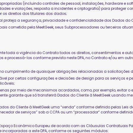
propriadas (incluindo controles de pessoal, instalações, hardware e so
ades e violações, resposta a incidentes e criptografia) para proteger co
 os direitos dos titulares dos dados;
proteja a segurança, privacidade e confidencialidade dos Dados do Cl
essoais cometida pela MeetGeek, seus Subprocessadores ou terceiros at
te toda a vigência do Contrato todos os direitos, consentimentos e aut
-los e processá-los conforme previsto neste DPA, no Contrato e/ou em ou
no cumprimento de quaisquer obrigações relacionadas a solicitações dos
sável por certas configurações e decisões de design para os serviços e
icáveis;
enas por meio de mecanismos acordados, como, por exemplo, evitar o env
liente garante que só transferirá Dados do Cliente à MeetGeek usando 
ados do Cliente à MeetGeek uma “venda” conforme definido pelas Leis 
necedor de serviços” sob a CCPA ou um “processador” conforme definido 
o Espaço Econômico Europeu de acordo com as Cláusulas Contratuais P
 incorporadas a este DPA, conforme os seguintes módulos: