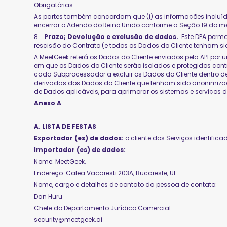
Obrigatórias.
As partes também concordam que (i) as informações incluí
encerrar o Adendo do Reino Unido conforme a Seção 19 do 
8.
Prazo; Devolução e exclusão de dados.
Este DPA perm
rescisão do Contrato (e todos os Dados do Cliente tenham si
A MeetGeek reterá os Dados do Cliente enviados pela API por
em que os Dados do Cliente serão isolados e protegidos contr
cada Subprocessador a excluir os Dados do Cliente dentro de t
derivadas dos Dados do Cliente que tenham sido anonimiza
de Dados aplicáveis, para aprimorar os sistemas e serviços 
Anexo A
A. LISTA DE FESTAS
Exportador (es) de dados:
o cliente dos Serviços identific
Importador (es) de dados:
Nome: MeetGeek,
Endereço: Calea Vacaresti 203A, Bucareste, UE
Nome, cargo e detalhes de contato da pessoa de contato:
Dan Huru
Chefe do Departamento Jurídico Comercial
security@meetgeek.ai