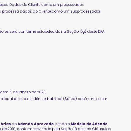
rocessa Dados do Cliente como um processador.
eek processa Dados do Cliente como um subprocessador.
adores será conforme estabelecido na Seção 1(g) deste DPA;
 em 1º de janeiro de 2023;
no local de sua residência habitual (Suíça) conforme o Item
tórias
do
Adendo Aprovado
, sendo o
Modelo de Adendo
s de 2018, conforme revisado pela Seção 18 dessas Cláusulas