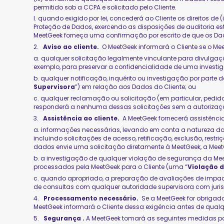
permitido sob a CCPA e solicitado pelo Cliente.
l. quando exigido por lei, concederá ao Cliente os direitos 
Proteção de Dados, exercendo as disposições de auditoria esta
MeetGeek forneça uma confirmação por escrito de que os Dad
2.
Aviso ao cliente.
O MeetGeek informará o Cliente se o M
a. qualquer solicitação legalmente vinculante para divulgação
exemplo, para preservar a confidencialidade de uma investi
b. qualquer notificação, inquérito ou investigação por par
Supervisora
”) em relação aos Dados do Cliente; ou
c. qualquer reclamação ou solicitação (em particular, pedido
responderá a nenhuma dessas solicitações sem a autorização 
3.
Assistência ao cliente.
A MeetGeek fornecerá assistência
a. informações necessárias, levando em conta a natureza do 
incluindo solicitações de acesso, retificação, exclusão, rest
dados envie uma solicitação diretamente à MeetGeek, a Mee
b. a investigação de qualquer violação de segurança da Mee
processados pela MeetGeek para o Cliente (uma “
Violação 
c. quando apropriado, a preparação de avaliações de impac
de consultas com qualquer autoridade supervisora com juri
4.
Processamento necessário.
Se a MeetGeek for obrigada
MeetGeek informará o Cliente dessa exigência antes de qualq
5.
Segurança .
A MeetGeek tomará as seguintes medidas pa