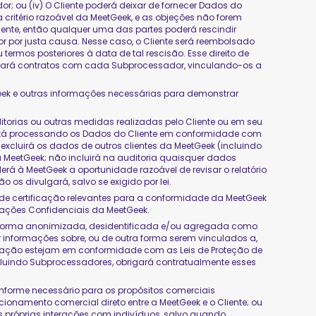
; ou (iv) O Cliente poderá deixar de fornecer Dados do
ritério razoável da MeetGeek, e as objeções não forem
liente, então qualquer uma das partes poderá rescindir
 por justa causa. Nesse caso, o Cliente será reembolsado
rmos posteriores à data de tal rescisão. Esse direito de
irmará contratos com cada Subprocessador, vinculando-os a
Geek e outras informações necessárias para demonstrar
itorias ou outras medidas realizadas pelo Cliente ou em seu
está processando os Dados do Cliente em conformidade com
excluirá os dados de outros clientes da MeetGeek (incluindo
 MeetGeek; não incluirá na auditoria quaisquer dados
á à MeetGeek a oportunidade razoável de revisar o relatório
 os divulgará, salvo se exigido por lei.
os de certificação relevantes para a conformidade da MeetGeek
rmações Confidenciais da MeetGeek.
 de forma anonimizada, desidentificada e/ou agregada como
 informações sobre, ou de outra forma serem vinculados a,
ificação estejam em conformidade com as Leis de Proteção de
cluindo Subprocessadores, obrigará contratualmente esses
conforme necessário para os propósitos comerciais
acionamento comercial direto entre a MeetGeek e o Cliente; ou
s próprias interações com indivíduos, salvo quando