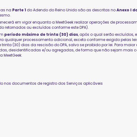
das na
Parte 1
do Adendo do Reino Unido são as descritas no
Anexo I d
mesmo.
anecerá em vigor enquanto a MeetGeek realizar operações de processam
do retornados ou excluídos conforme este DPA).
 um
período máximo de trinta (30) dias
, após o qual serão excluídos,
a qualquer processamento adicional, exceto conforme exigido pelas leis 
rinta (30) dias da rescisão do DPA, salvo se proibido por lei. Para mai
das, desidentificadas e/ou agregadas, de forma que não sejam mais c
da MeetGeek.
ado nos documentos de registro dos Serviços aplicáveis