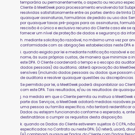
temporária ou permanentemente, o aspecto ou recurso específ
Cliente à MeetGeek para processamento envolvendo tal Subpr
resolvidas satisfatoriamente entre as partes dentro de trinta
quaisquer assinaturas, formulários de pedido ou uso dos Se
por quaisquer taxas pré-pagas para as assinaturas, formulár
rescisão é o único e exclusivo recurso do Cliente caso ele
fornecer um nível de proteção de dados e segurança da infor
h. mediante solicitação razoável, no máximo uma vez por ano
conformidade com as obrigações estabelecidas neste DPA e n
i. quando exigido por lei e mediante notificação razoável e
nome, às suas próprias custas, de maneira que minimize a 
este DPA. O Cliente coordenará o tempo e o escopo da audito
dados pessoais) da auditoria; obterá aprovação da MeetGeek
sensíveis (incluindo dados pessoais ou dados que possam co
de auditoria e resolver quaisquer questões ou discrepâncias. 
Se permitido por lei, a MeetGeek poderá disponibilizar ao Cl
com este DPA. Tais resultados, e/ou os resultados de quaisq
j. na medida em que o Cliente permita ou instrua a MeetGeek
parte dos Serviços, a MeetGeek adotará medidas razoáveis pa
uma pessoa ou família específica; não tentará reidentificar
Dados ou estejam funcionando conforme o esperado; e, antes
destinatários a cumprir os requisitos desta disposição.
k. quando os Dados do Cliente estiverem sujeitos à CCPA, não
especificados no Contrato ou neste DPA; (ii) reterá, usará, d
(iii) combinará quaisquer Dados do Cliente com Dados Pesso