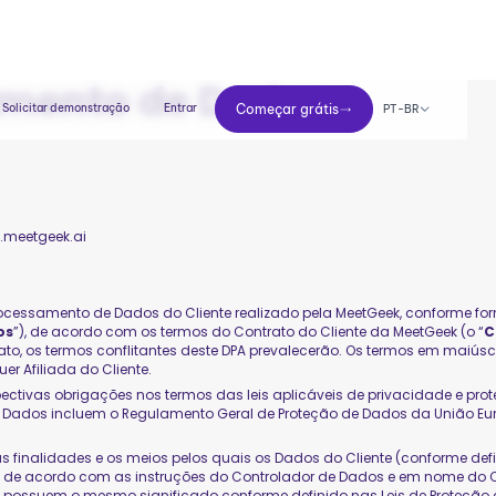
amento de Dados
Começar grátis
Solicitar demonstração
Entrar
Começar grátis
PT-BR
y.meetgeek.ai
rocessamento de Dados do Cliente realizado pela MeetGeek, conforme for
os
”), de acordo com os termos do Contrato do Cliente da MeetGeek (o “
C
ato, os termos conflitantes deste DPA prevalecerão. Os termos em maiúsc
uer Afiliada do Cliente.
ctivas obrigações nos termos das leis aplicáveis de privacidade e prot
e Dados incluem o Regulamento Geral de Proteção de Dados da União Eur
as finalidades e os meios pelos quais os Dados do Cliente (conforme de
te de acordo com as instruções do Controlador de Dados e em nome do
possuem o mesmo significado conforme definido nas Leis de Proteção de 