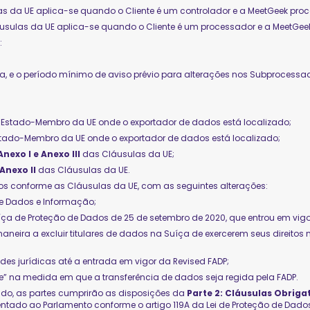
las da UE aplica-se quando o Cliente é um controlador e a MeetGeek p
láusulas da UE aplica-se quando o Cliente é um processador e a MeetG
:
plica, e o período mínimo de aviso prévio para alterações nos Subprocess
elo Estado-Membro da UE onde o exportador de dados está localizado;
o Estado-Membro da UE onde o exportador de dados está localizado;
Anexo I e Anexo III
das Cláusulas da UE;
Anexo II
das Cláusulas da UE.
os conforme as Cláusulas da UE, com as seguintes alterações:
 de Dados e Informação;
Suíça de Proteção de Dados de 25 de setembro de 2020, que entrou em vigor
aneira a excluir titulares de dados na Suíça de exercerem seus direitos 
es jurídicas até a entrada em vigor da Revised FADP;
e” na medida em que a transferência de dados seja regida pela FADP.
ido, as partes cumprirão as disposições da
Parte 2: Cláusulas Obriga
entado ao Parlamento conforme o artigo 119A da Lei de Proteção de Dado