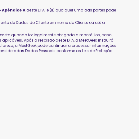
o Apêndice A
deste DPA; e (ii) qualquer uma das partes pode
ento de Dados do Cliente em nome do Cliente ou até a
 exceto quando for legalmente obrigada a mantê-los, caso
aplicáveis. Após a rescisão deste DPA, a MeetGeek instruirá
or clareza, a MeetGeek pode continuar a processar informações
onsideradas Dados Pessoais conforme as Leis de Proteção