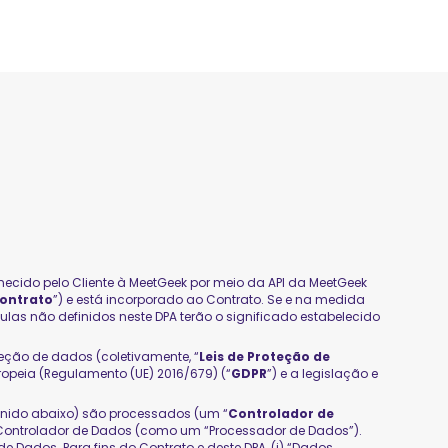
necido pelo Cliente à MeetGeek por meio da API da MeetGeek
ontrato
”) e está incorporado ao Contrato. Se e na medida
ulas não definidos neste DPA terão o significado estabelecido
eção de dados (coletivamente, “
Leis de Proteção de
opeia (Regulamento (UE) 2016/679) (“
GDPR
”) e a legislação e
finido abaixo) são processados (um “
Controlador de
 Controlador de Dados (como um “Processador de Dados”).
Dados. Para fins do Contrato e deste DPA, (i) “Dados