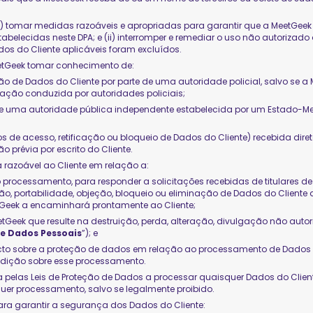
de (i) tomar medidas razoáveis e apropriadas para garantir que a MeetG
belecidas neste DPA; e (ii) interromper e remediar o uso não autorizado
os do Cliente aplicáveis foram excluídos.
eetGeek tomar conhecimento de:
 de Dados do Cliente por parte de uma autoridade policial, salvo se a M
gação conduzida por autoridades policiais;
te de uma autoridade pública independente estabelecida por um Estado-
s de acesso, retificação ou bloqueio de Dados do Cliente) recebida dire
prévia por escrito do Cliente.
 razoável ao Cliente em relação a:
processamento, para responder a solicitações recebidas de titulares de
rição, portabilidade, objeção, bloqueio ou eliminação de Dados do Cliente
tGeek a encaminhará prontamente ao Cliente;
tGeek que resulte na destruição, perda, alteração, divulgação não auto
de Dados Pessoais
”); e
to sobre a proteção de dados em relação ao processamento de Dados do
sdição sobre esse processamento.
 pelas Leis de Proteção de Dados a processar quaisquer Dados do Cliente
uer processamento, salvo se legalmente proibido.
ra garantir a segurança dos Dados do Cliente: