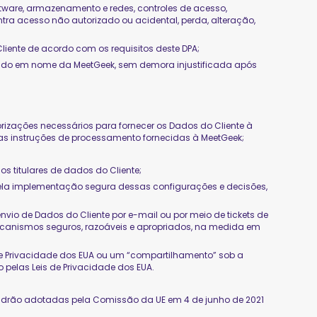
ftware, armazenamento e redes, controles de acesso,
ntra acesso não autorizado ou acidental, perda, alteração,
iente de acordo com os requisitos deste DPA;
uando em nome da MeetGeek, sem demora injustificada após
orizações necessários para fornecer os Dados do Cliente à
tras instruções de processamento fornecidas à MeetGeek;
 titulares de dados do Cliente;
 pela implementação segura dessas configurações e decisões,
io de Dados do Cliente por e-mail ou por meio de tickets de
mecanismos seguros, razoáveis e apropriados, na medida em
de Privacidade dos EUA ou um “compartilhamento” sob a
pelas Leis de Privacidade dos EUA.
adrão adotadas pela Comissão da UE em 4 de junho de 2021