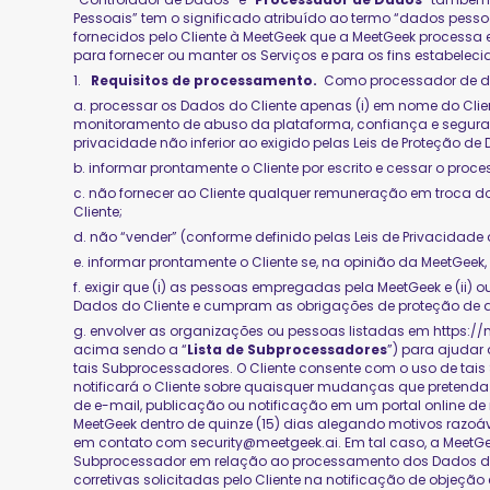
Pessoais” tem o significado atribuído ao termo “dados pessoai
fornecidos pelo Cliente à MeetGeek que a MeetGeek processa
para fornecer ou manter os Serviços e para os fins estabeleci
1.
Requisitos de processamento.
Como processador de da
a. processar os Dados do Cliente apenas (i) em nome do Client
monitoramento de abuso da plataforma, confiança e segurança
privacidade não inferior ao exigido pelas Leis de Proteção de
b. informar prontamente o Cliente por escrito e cessar o pro
c. não fornecer ao Cliente qualquer remuneração em troca d
Cliente;
d. não “vender” (conforme definido pelas Leis de Privacidade
e. informar prontamente o Cliente se, na opinião da MeetGeek,
f. exigir que (i) as pessoas empregadas pela MeetGeek e (i
Dados do Cliente e cumpram as obrigações de proteção de da
g. envolver as organizações ou pessoas listadas em
https:/
acima sendo a “
Lista de Subprocessadores
”) para ajudar
tais Subprocessadores. O Cliente consente com o uso de tais
notificará o Cliente sobre quaisquer mudanças que pretend
de e-mail, publicação ou notificação em um portal online de
MeetGeek dentro de quinze (15) dias alegando motivos razoá
em contato com security@meetgeek.ai. Em tal caso, a MeetGee
Subprocessador em relação ao processamento dos Dados do Cl
corretivas solicitadas pelo Cliente na notificação de objeção