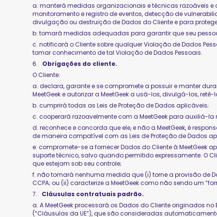
a. manterá medidas organizacionais e técnicas razoáveis e a
monitoramento e registro de eventos, detecção de vulnerabilid
divulgação ou destruição de Dados do Cliente e para proteger
b. tomará medidas adequadas para garantir que seu pessoal 
c. notificará o Cliente sobre qualquer Violação de Dados P
tomar conhecimento de tal Violação de Dados Pessoais.
6.
Obrigações do cliente.
O Cliente:
a. declara, garante e se compromete a possuir e manter duran
MeetGeek e autorizar a MeetGeek a usá-los, divulgá-los, retê
b. cumprirá todas as Leis de Proteção de Dados aplicáveis;
c. cooperará razoavelmente com a MeetGeek para auxiliá-la 
d. reconhece e concorda que ele, e não a MeetGeek, é respon
de maneira compatível com as Leis de Proteção de Dados apl
e. compromete-se a fornecer Dados do Cliente à MeetGeek ap
suporte técnico, salvo quando permitido expressamente. O C
que estejam sob seu controle;
f. não tomará nenhuma medida que (i) torne a provisão de D
CCPA; ou (ii) caracterize a MeetGeek como não sendo um “for
7.
Cláusulas contratuais padrão.
a. A MeetGeek processará os Dados do Cliente originados n
(“Cláusulas da UE”), que são consideradas automaticamente