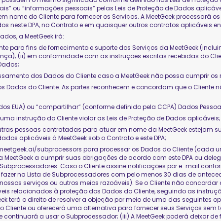
s” ou “informações pessoais” pelas Leis de Proteção de Dados aplicáveis;
 em nome do Cliente para fornecer os Serviços. A MeetGeek processará o
dos neste DPA, no Contrato e em quaisquer outros contratos aplicáveis ent
dos, a MeetGeek irá:
e para fins de fornecimento e suporte dos Serviços da MeetGeek (incluindo
); (ii) em conformidade com as instruções escritas recebidas do Client
 Dados;
cessamento dos Dados do Cliente caso a MeetGeek não possa cumprir os r
os Dados do Cliente. As partes reconhecem e concordam que o Cliente 
 dos EUA) ou “compartilhar” (conforme definido pela CCPA) Dados Pessoa
 uma instrução do Cliente violar as Leis de Proteção de Dados aplicáveis;
i) outras pessoas contratadas para atuar em nome da MeetGeek estejam s
dos aplicáveis à MeetGeek sob o Contrato e este DPA;
/meetgeek.ai/subprocessors
para processar os Dados do Cliente (cada 
 a MeetGeek a cumprir suas obrigações de acordo com este DPA ou deleg
 Subprocessadores. Caso o Cliente assine notificações por e-mail confor
a fazer na Lista de Subprocessadores com pelo menos 30 dias de antec
 nossos serviços ou outros meios razoáveis). Se o Cliente não concorda
veis relacionados à proteção dos Dados do Cliente, seguindo as instruç
k terá o direito de resolver a objeção por meio de uma das seguintes op
iente ou oferecerá uma alternativa para fornecer seus Serviços sem t
 e continuará a usar o Subprocessador; (iii) A MeetGeek poderá deixar de