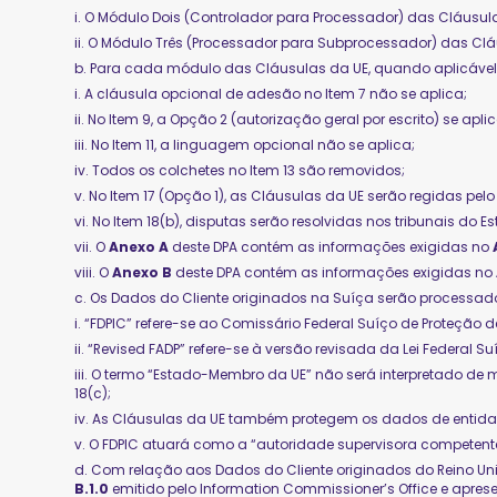
i. O Módulo Dois (Controlador para Processador) das Cláusu
ii. O Módulo Três (Processador para Subprocessador) das C
b. Para cada módulo das Cláusulas da UE, quando aplicável
i. A cláusula opcional de adesão no Item 7 não se aplica;
ii. No Item 9, a Opção 2 (autorização geral por escrito) se a
iii. No Item 11, a linguagem opcional não se aplica;
iv. Todos os colchetes no Item 13 são removidos;
v. No Item 17 (Opção 1), as Cláusulas da UE serão regidas p
vi. No Item 18(b), disputas serão resolvidas nos tribunais d
vii. O
Anexo A
deste DPA contém as informações exigidas no
viii. O
Anexo B
deste DPA contém as informações exigidas no
c. Os Dados do Cliente originados na Suíça serão processad
i. “FDPIC” refere-se ao Comissário Federal Suíço de Proteção
ii. “Revised FADP” refere-se à versão revisada da Lei Federal 
iii. O termo “Estado-Membro da UE” não será interpretado de m
18(c);
iv. As Cláusulas da UE também protegem os dados de entidad
v. O FDPIC atuará como a “autoridade supervisora competent
d. Com relação aos Dados do Cliente originados do Reino Un
B.1.0
emitido pelo Information Commissioner’s Office e apres