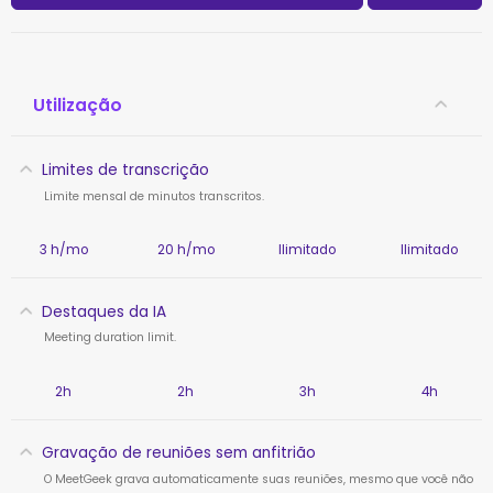
Utilização
Limites de transcrição
Limite mensal de minutos transcritos.
3 h/mo
20 h/mo
Ilimitado
Ilimitado
Destaques da IA
Meeting duration limit.
2h
2h
3h
4h
Gravação de reuniões sem anfitrião
O MeetGeek grava automaticamente suas reuniões, mesmo que você não