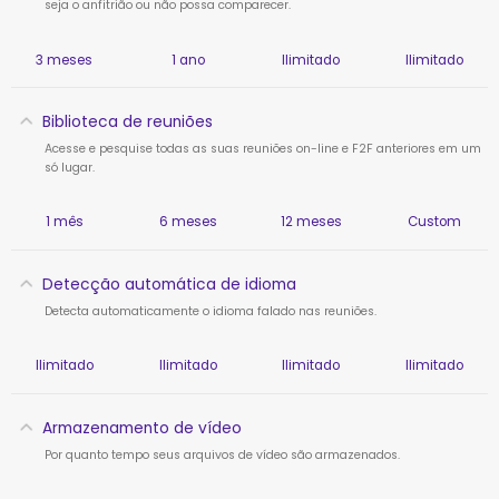
seja o anfitrião ou não possa comparecer.
3 meses
1 ano
Ilimitado
Ilimitado
Biblioteca de reuniões
Acesse e pesquise todas as suas reuniões on-line e F2F anteriores em um
só lugar.
1 mês
6 meses
12 meses
Custom
Detecção automática de idioma
Detecta automaticamente o idioma falado nas reuniões.
Ilimitado
Ilimitado
Ilimitado
Ilimitado
Armazenamento de vídeo
Por quanto tempo seus arquivos de vídeo são armazenados.