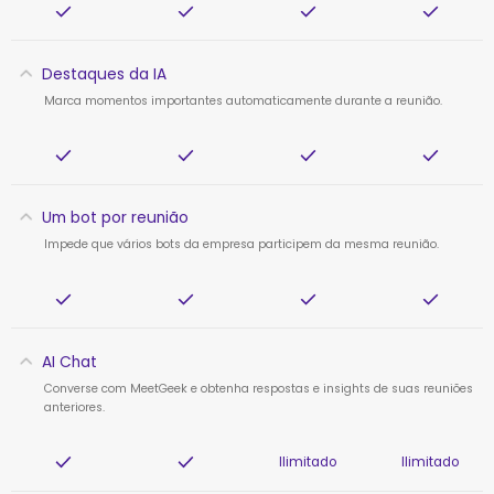
Destaques da IA
Marca momentos importantes automaticamente durante a reunião.
Um bot por reunião
Impede que vários bots da empresa participem da mesma reunião.
AI Chat
Converse com MeetGeek
e obtenha respostas e insights de suas reuniões
anteriores.
Ilimitado
Ilimitado