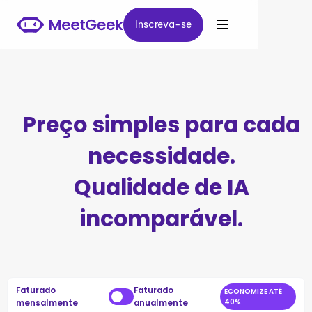
Inscreva-se
Inscreva-se
Preço simples para cada
necessidade.
Qualidade de IA
incomparável.
Faturado
Faturado
ECONOMIZE ATÉ
mensalmente
anualmente
40%