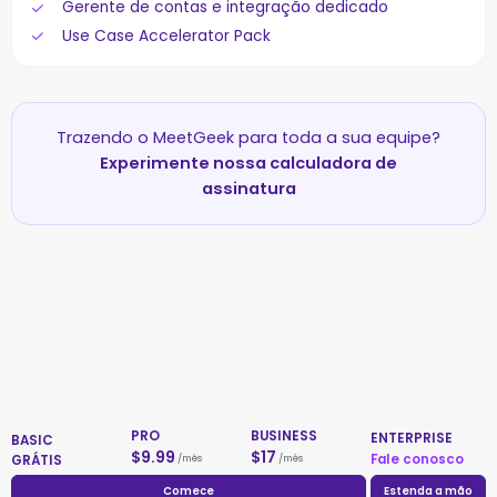
Gerente de contas e integração dedicado
Use Case Accelerator Pack
Trazendo o MeetGeek para toda a sua equipe?
Experimente nossa calculadora de
assinatura
PRO
BUSINESS
ENTERPRISE
BASIC
$
9.99
$
17
Fale conosco
GRÁTIS
/mês
/mês
Comece
Estenda a mão