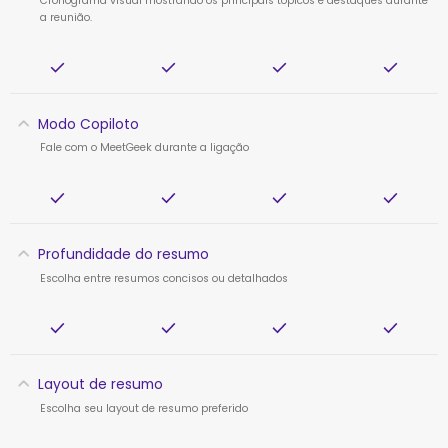
Cronograma visual mostrando os principais tópicos e destaques durante
a reunião.
Modo Copiloto
Fale com o MeetGeek durante a ligação
Profundidade do resumo
Escolha entre resumos concisos ou detalhados
Layout de resumo
Escolha seu layout de resumo preferido