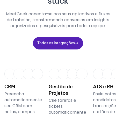
stack
MeetGeek conecta-se aos seus aplicativos e fluxos
de trabalho, transformando conversas em insights
organizados e pesquisáveis para toda a equipe.
Todas as integrações
Todas as integrações
CRM
CRM
CRM
CRM
Gestão de
ATS e RH
Projetos
Preencha
Envie nota
automaticamente
candidatos
Crie tarefas e
seu CRM com
transcriçõe
tickets
notas, campos
cartões de
automaticamente