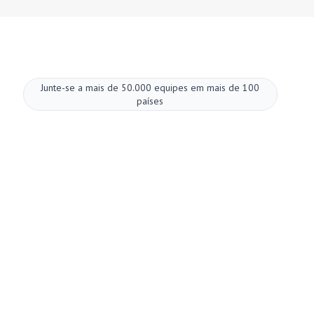
Junte-se a mais de 50.000 equipes em mais de 100
países
Melhore suas
reuniões agora.
Configuração em dois minutos. Plano gratuito
para sempre. Qualidade empresarial desde o
primeiro dia. Transforme reuniões em uma
experiência positiva e gratificante