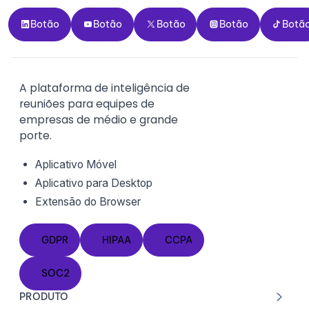
Botão
Botão
Botão
Botão
Botão
Botão
Botão
Botão
Botão
Botã
A plataforma de inteligência de
reuniões para equipes de
empresas de médio e grande
porte.
Aplicativo Móvel
Aplicativo para Desktop
Extensão do
Browser
GDPR
HIPAA
CCPA
GDPR
HIPAA
CCPA
SOC2
SOC2
PRODUTO