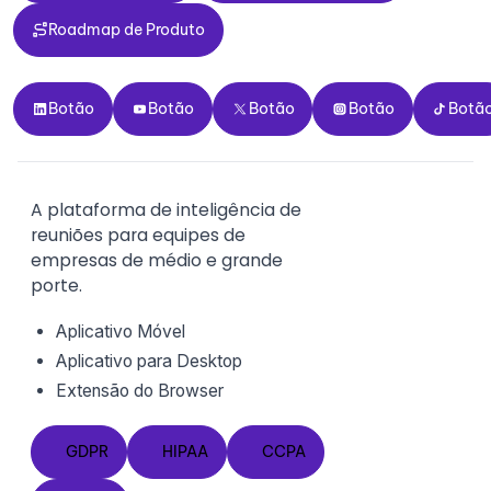
Roadmap de Produto
Roadmap de Produto
Botão
Botão
Botão
Botão
Botão
Botão
Botão
Botão
Botão
Botã
A plataforma de inteligência de
reuniões para equipes de
empresas de médio e grande
porte.
Aplicativo Móvel
Aplicativo para Desktop
Extensão do
Browser
GDPR
HIPAA
CCPA
GDPR
HIPAA
CCPA