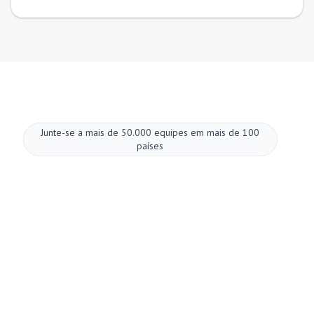
Junte-se a mais de 50.000 equipes em mais de 100
países
Melhore suas
reuniões agora.
Configuração em dois minutos. Plano gratuito
para sempre. Qualidade empresarial desde o