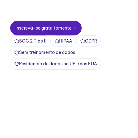
primeiro dia. Transforme reuniões em uma
experiência positiva e gratificante
Inscreva-se gratuitamente
Inscreva-se gratuitamente
SOC 2 Tipo II
HIPAA
GDPR
Sem treinamento de dados
Residência de dados na UE e nos EUA