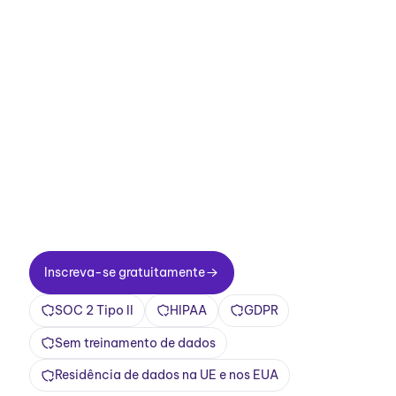
Melhore suas
reuniões agora.
Configuração em dois minutos. Plano gratuito
para sempre. Qualidade empresarial desde o
primeiro dia. Transforme reuniões em uma
experiência positiva e gratificante
Inscreva-se gratuitamente
Inscreva-se gratuitamente
SOC 2 Tipo II
HIPAA
GDPR
Sem treinamento de dados
Residência de dados na UE e nos EUA