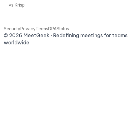
vs Krisp
Security
Privacy
Terms
DPA
Status
©
2026
MeetGeek · Redefining meetings for teams
worldwide