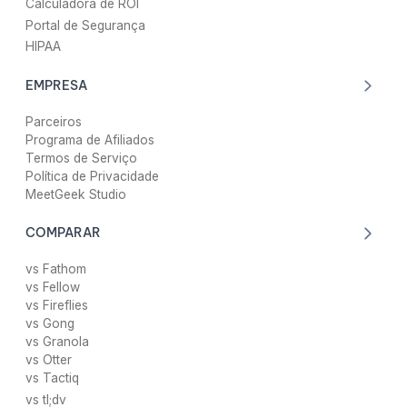
Calculadora de ROI
Portal de Segurança
HIPAA
EMPRESA
Parceiros
Programa de Afiliados
Termos de Serviço
Política de Privacidade
MeetGeek Studio
COMPARAR
vs Fathom
vs Fellow
vs Fireflies
vs Gong
vs Granola
vs Otter
vs Tactiq
vs tl;dv