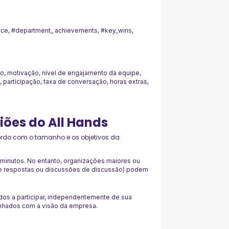
e, #department_ achievements, #key_wins,
ão, motivação, nível de engajamento da equipe,
 participação, taxa de conversação, horas extras,
iões do All Hands
ordo com o tamanho e os objetivos da
minutos. No entanto, organizações maiores ou
e respostas ou discussões de discussão) podem
os a participar, independentemente de sua
linhados com a visão da empresa.