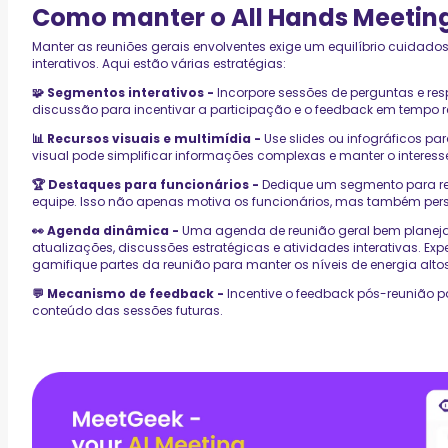
Como manter o All Hands Meetin
Manter as reuniões gerais envolventes exige um equilíbrio cuidado
interativos. Aqui estão várias estratégias:
🧩 Segmentos interativos -
Incorpore sessões de perguntas e res
discussão para incentivar a participação e o feedback em tempo r
📊 Recursos visuais e multimídia -
Use slides ou infográficos par
visual pode simplificar informações complexas e manter o interess
🏆 Destaques para funcionários -
Dedique um segmento para re
equipe. Isso não apenas motiva os funcionários, mas também pers
👀 Agenda dinâmica -
Uma agenda de reunião geral bem planej
atualizações, discussões estratégicas e atividades interativas. E
gamifique partes da reunião para manter os níveis de energia altos
💬 Mecanismo de feedback -
Incentive o feedback pós-reunião pa
conteúdo das sessões futuras.