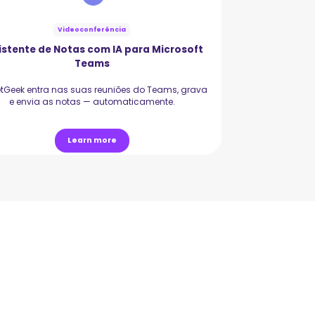
Videoconferência
istente de Notas com IA para Microsoft
Assistent
Teams
Grave reuniã
tGeek entra nas suas reuniões do Teams, grava
e envia as notas — automaticamente.
Learn more