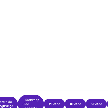
 de 100 países
euniões agora.
ano gratuito para sempre.
imeiro dia. Transforme reuniões
tificante
Sem treinamento de dados
Roadmap de Produto
o de Segurança
Roadmap
Botão
Botão
Botão
entro de
de
Botão
Botão
Botão
egurança