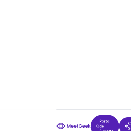
Junte-se a mais de 50.000 equipes em mais
Melhore suas r
Configuração em dois minutos. Pl
Qualidade empresarial desde o pr
em uma experiência positiva e gra
Inscreva-se gratuitamente
Inscreva-se gratuitamente
SOC 2 Tipo II
HIPAA
GDPR
Residência de dados na UE e nos EUA
Portal de Suporte
Centr
Portal
C
de
S