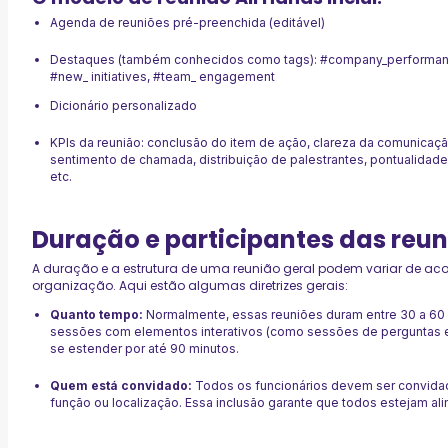
Agenda de reuniões pré-preenchida (editável)
Destaques (também conhecidos como tags): #company_performanc
#new_ initiatives, #team_ engagement
Dicionário personalizado
KPIs da reunião: conclusão do item de ação, clareza da comunicaç
sentimento de chamada, distribuição de palestrantes, pontualidade,
etc.
Duração e participantes das reun
A duração e a estrutura de uma reunião geral podem variar de ac
organização. Aqui estão algumas diretrizes gerais:
Quanto tempo:
Normalmente, essas reuniões duram entre 30 a 60 
sessões com elementos interativos (como sessões de perguntas 
se estender por até 90 minutos.
Quem está convidado:
Todos os funcionários devem ser convidad
função ou localização. Essa inclusão garante que todos estejam a