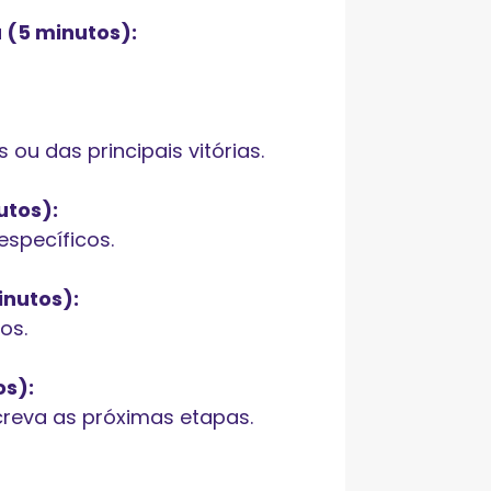
 (5 minutos):
 ou das principais vitórias.
utos):
specíficos.
inutos):
os.
os):
creva as próximas etapas.