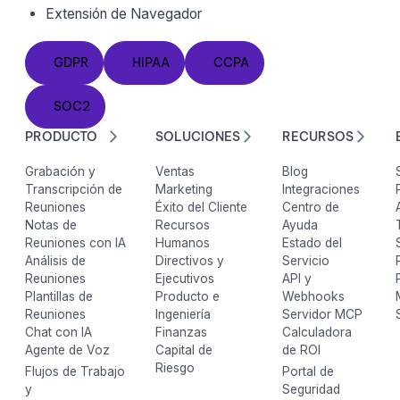
Extensión de Navegador
GDPR
HIPAA
CCPA
GDPR
HIPAA
CCPA
SOC2
SOC2
PRODUCTO
SOLUCIONES
RECURSOS
Grabación y
Ventas
Blog
Transcripción de
Marketing
Integraciones
Reuniones
Éxito del Cliente
Centro de
Notas de
Recursos
Ayuda
Reuniones con IA
Humanos
Estado del
Análisis de
Directivos y
Servicio
Reuniones
Ejecutivos
API y
Plantillas de
Producto e
Webhooks
Reuniones
Ingeniería
Servidor MCP
Chat con IA
Finanzas
Calculadora
Agente de Voz
Capital de
de ROI
Riesgo
Flujos de Trabajo
Portal de
y
Seguridad