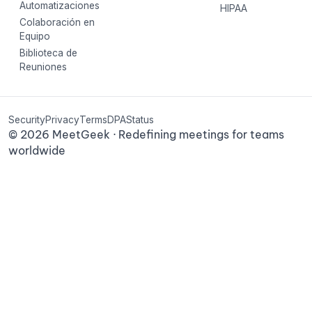
Automatizaciones
HIPAA
Colaboración en
Equipo
Biblioteca de
Reuniones
Security
Privacy
Terms
DPA
Status
©
2026
MeetGeek · Redefining meetings for teams
worldwide