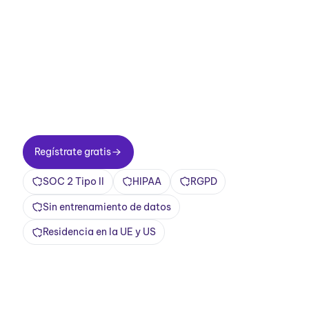
reuniones ahora.
Configuración en dos minutos. Plan gratuito
para siempre. Calidad empresarial desde el
primer día. Convierte tus reuniones en una
experiencia positiva y gratificante
Regístrate gratis
Regístrate gratis
SOC 2 Tipo II
HIPAA
RGPD
Sin entrenamiento de datos
Residencia en la UE y US