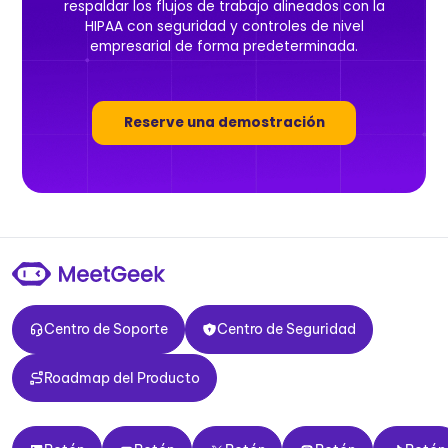
respaldar los flujos de trabajo alineados con la
HIPAA con seguridad y controles de nivel
empresarial de forma predeterminada.
Reserve una demostración
Centro de Soporte
Centro de Seguridad
Centro de Soporte
Centro de Seguridad
Roadmap del Producto
Roadmap del Producto
Botón
Botón
Botón
Botón
Botón