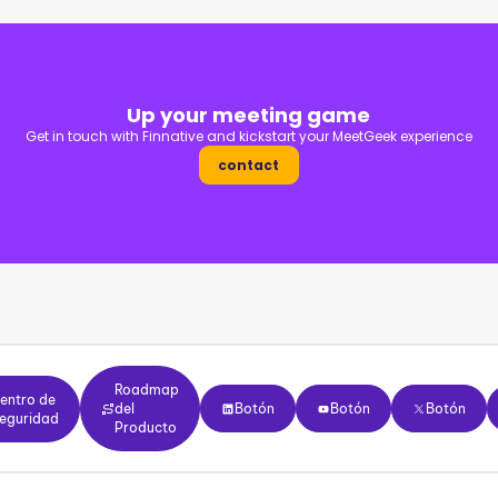
Up your meeting game
Get in touch with
Finnative
and kickstart your MeetGeek experience
contact
Roadmap del Producto
o de Seguridad
Roadmap
Botón
Botón
Botón
B
entro de
del
Botón
Botón
Botón
eguridad
Producto