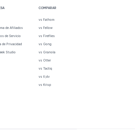
ESA
COMPARAR
s
vs Fathom
ma de Afiliados
vs Fellow
os de Servicio
vs Fireflies
ca de Privacidad
vs Gong
eek Studio
vs Granola
vs Otter
vs Tactiq
vs tl;dv
vs Krisp