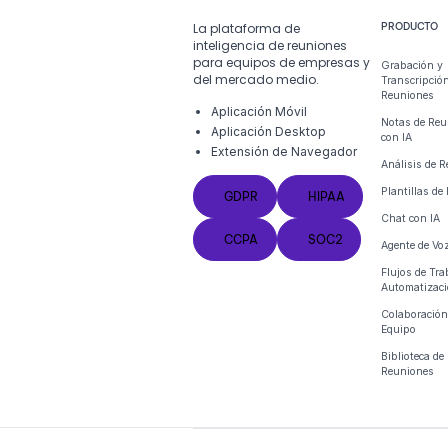
La plataforma de
PRODUCTO
inteligencia de reuniones
para equipos de empresas y
Grabación y
del mercado medio.
Transcripció
Reuniones
Aplicación Móvil
Notas de Re
Aplicación Desktop
con IA
Extensión de Navegador
Análisis de 
GDPR
HIPAA
Plantillas d
GDPR
HIPAA
Chat con IA
CCPA
SOC2
CCPA
SOC2
Agente de Vo
Flujos de Tra
Automatizac
Colaboración
Equipo
Biblioteca de
Reuniones