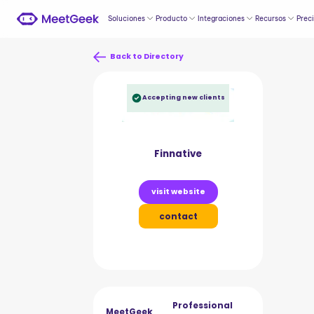
Soluciones
Producto
Integraciones
Recursos
Prec
Back to Directory
Accepting new clients
Finnative
visit website
contact
Professional
MeetGeek