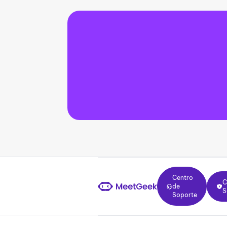
Centro de Soporte
Centr
Centro
C
de
S
Soporte