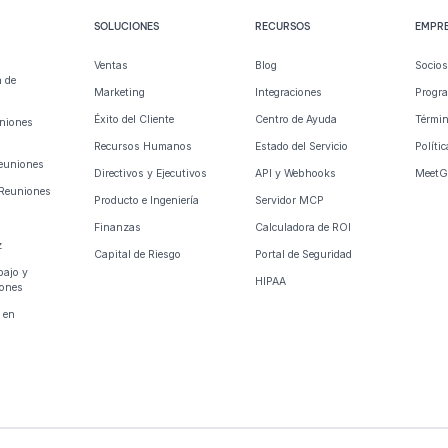
SOLUCIONES
RECURSOS
EMPR
Ventas
Blog
Socio
n de
Marketing
Integraciones
Progra
Éxito del Cliente
Centro de Ayuda
Términ
uniones
Recursos Humanos
Estado del Servicio
Políti
Reuniones
Directivos y Ejecutivos
API y Webhooks
MeetG
e Reuniones
Producto e Ingeniería
Servidor MCP
Finanzas
Calculadora de ROI
z
Capital de Riesgo
Portal de Seguridad
bajo y
HIPAA
iones
 en