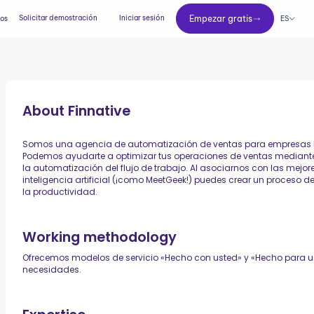
Empezar gratis
Solicitar demostración
Iniciar sesión
Empezar gratis
ES
ios
About
Finnative
Somos una agencia de automatización de ventas para empresas 
Podemos ayudarte a optimizar tus operaciones de ventas mediante 
la automatización del flujo de trabajo. Al asociarnos con las mej
inteligencia artificial (¡como MeetGeek!) puedes crear un proceso 
la productividad.
Working methodology
Ofrecemos modelos de servicio «Hecho con usted» y «Hecho para u
necesidades.