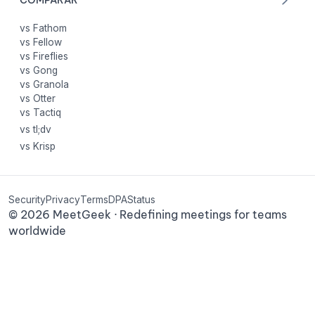
COMPARAR
vs Fathom
vs Fellow
vs Fireflies
vs Gong
vs Granola
vs Otter
vs Tactiq
vs tl;dv
vs Krisp
Security
Privacy
Terms
DPA
Status
©
2026
MeetGeek · Redefining meetings for teams
worldwide