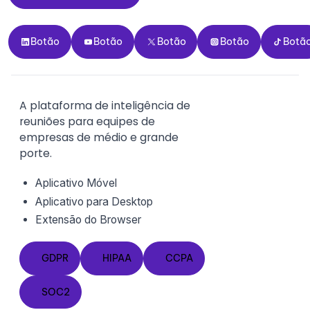
Botão
Botão
Botão
Botão
Botão
Botão
Botão
Botão
Botão
Botã
A plataforma de inteligência de
reuniões para equipes de
empresas de médio e grande
porte.
Aplicativo Móvel
Aplicativo para Desktop
Extensão do
Browser
GDPR
HIPAA
CCPA
GDPR
HIPAA
CCPA
SOC2
SOC2