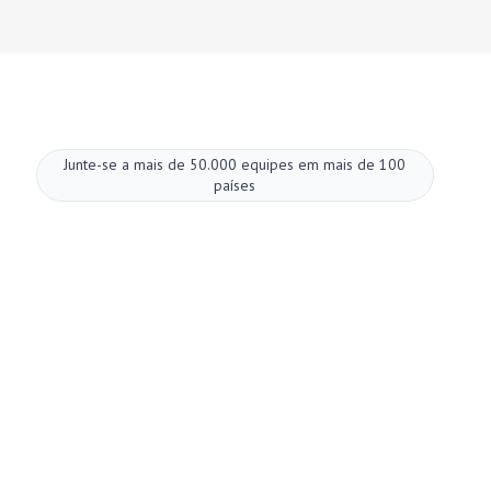
Junte-se a mais de 50.000 equipes em mais de 100
países
Melhore suas
reuniões agora.
Configuração em dois minutos. Plano gratuito
para sempre. Qualidade empresarial desde o
primeiro dia. Transforme reuniões em uma
experiência positiva e gratificante