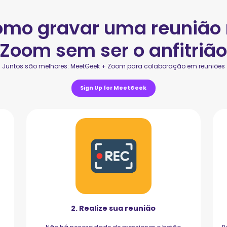
mo gravar uma reunião
Zoom sem ser o anfitriã
Juntos são melhores: MeetGeek + Zoom para colaboração em reuniões
Sign Up for MeetGeek
2. Realize sua reunião