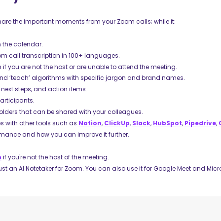
share the important moments from your Zoom calls; while it:
 the calendar.
m call transcription in 100+ languages.
if you are not the host or are unable to attend the meeting.
s and ‘teach’ algorithms with specific jargon and brand names.
next steps, and action items.
articipants.
lders that can be shared with your colleagues.
s with other tools such as
Notion
,
ClickUp
,
Slack
,
HubSpot
,
Pipedrive
,
ormance and how you can improve it further.
m
if you're not the host of the meeting.
ust an AI Notetaker for Zoom. You can also use it for Google Meet and Micro