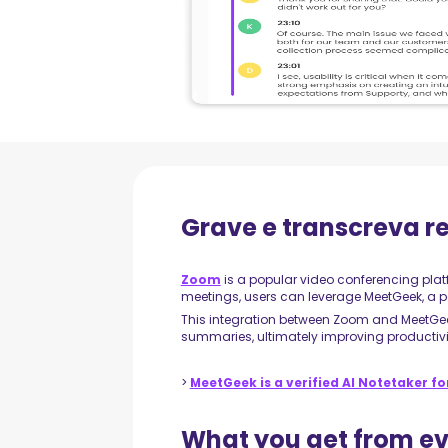
Grave e transcreva r
Zoom
is a popular video conferencing pla
meetings, users can leverage MeetGeek, a po
This integration between Zoom and MeetGeek
summaries, ultimately improving productivi
>
MeetGeek is a verified AI Notetaker f
What you get from ev