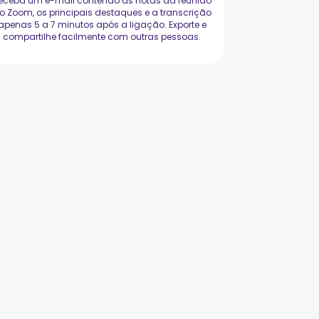
eceba um e-mail contendo as notas da reunião
o Zoom, os principais destaques e a transcrição
apenas 5 a 7 minutos após a ligação. Exporte e
compartilhe facilmente com outras pessoas.