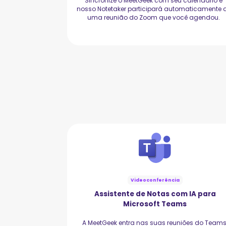
Sincronize o MeetGeek com seu calendário e
nosso Notetaker participará automaticamente 
uma reunião do Zoom que você agendou.
Videoconferência
Assistente de Notas com IA para
Microsoft Teams
A MeetGeek entra nas suas reuniões do Teams