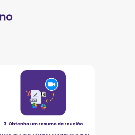
 no
o
3. Obtenha um resumo da reunião