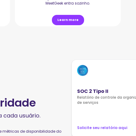
MeetGeek entra sozinho.
Learn more
SOC 2 Tipo II
Relatório de controle da organ
oridade
de serviços
a cada usuário.
Solicite seu relatório aqui
 métricas de disponibilidade do