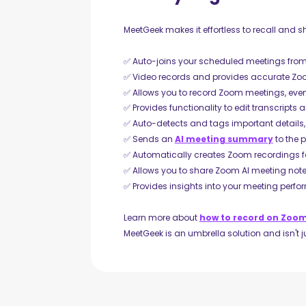
MeetGeek makes it effortless to recall and 
✅ Auto-joins your scheduled meetings from
✅ Video records and provides accurate Zoo
✅ Allows you to record Zoom meetings, even 
✅ Provides functionality to edit transcript
✅ Auto-detects and tags important details, 
✅ Sends an
AI meeting summary
to the p
✅ Automatically creates Zoom recordings fo
✅ Allows you to share Zoom AI meeting note
✅ Provides insights into your meeting perf
Learn more about
how to record on Zoo
MeetGeek is an umbrella solution and isn't j