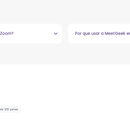
o Zoom?
Por que usar a MeetGeek 
 de 100 países
euniões agora.