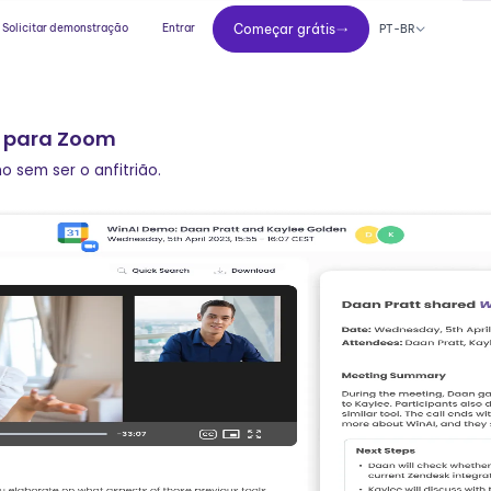
Começar grátis
Solicitar demonstração
Entrar
Começar grátis
PT-BR
A para Zoom
 sem ser o anfitrião.