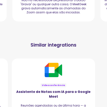
Não há necessidade de pressionar o botão
R
de
'Gravar' ou qualquer outra coisa; O MeetGeek
d
grava automaticamente as chamadas do
Zoom assim que elas são iniciadas.
Similar integrations
Videoconferência
Assistente de Notas com IA para o Google
Meet
,
Reuniões agendadas ou de última hora — a