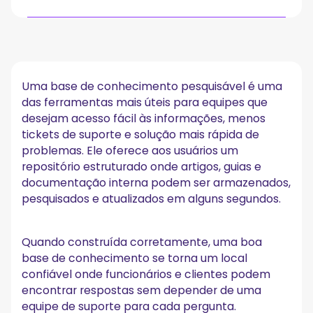
O que é uma base de conhecimento pesquisável?
Como funciona uma base de conhecimento
pesquisável
Uma base de conhecimento pesquisável é uma
1. Um repositório estruturado com conteúdo organizado
das ferramentas mais úteis para equipes que
2. Algoritmos de pesquisa que correspondem a palavras-
desejam acesso fácil às informações, menos
chave relevantes
tickets de suporte e solução mais rápida de
3. Resultados de pesquisa instantâneos
problemas. Ele oferece aos usuários um
4. Atualizações contínuas e controle de versão
repositório estruturado onde artigos, guias e
5. Fácil acesso para usuários internos e externos
documentação interna podem ser armazenados,
Base de conhecimento pesquisável do MeetGeek
pesquisados e atualizados em alguns segundos.
Outros recursos do MeetGeek que suportam o
compartilhamento de conhecimento
Quando construída corretamente, uma boa
Por que as organizações precisam de uma base de
base de conhecimento se torna um local
conhecimento pesquisável
confiável onde funcionários e clientes podem
encontrar respostas sem depender de uma
Considerações finais
equipe de suporte para cada pergunta.