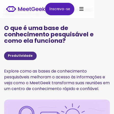
Inscreva-se
Inscreva-se
MeetGeek
/
Blog
/
O que é uma base de conhecimento
pesquisável e como ela funciona?
O que é uma base de
conhecimento pesquisável e
como ela funciona?
Produtividade
Explore como as bases de conhecimento
pesquisáveis melhoram o acesso às informações e
veja como o MeetGeek transforma suas reuniões em
um centro de conhecimento rápido e confiável.