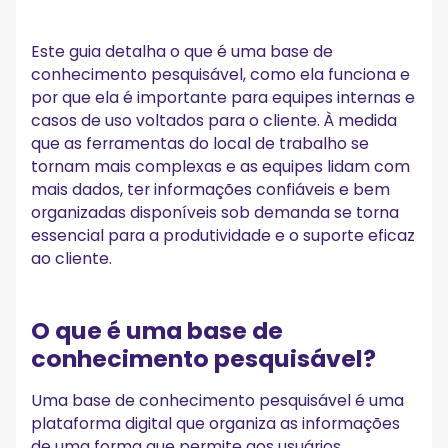
Perguntas frequentes
O que torna uma base de conhecimento pesquisável?
Este guia detalha o que é uma base de
Com que frequência uma base de conhecimento deve ser
atualizada?
conhecimento pesquisável, como ela funciona e
Que tipo de conteúdo pertence a uma base de
por que ela é importante para equipes internas e
conhecimento?
casos de uso voltados para o cliente. À medida
Como uma base de conhecimento pesquisável ajuda as
que as ferramentas do local de trabalho se
equipes de suporte?
tornam mais complexas e as equipes lidam com
mais dados, ter informações confiáveis e bem
organizadas disponíveis sob demanda se torna
essencial para a produtividade e o suporte eficaz
ao cliente.
O que é uma base de
conhecimento pesquisável?
Uma base de conhecimento pesquisável é uma
plataforma digital que organiza as informações
de uma forma que permite aos usuários