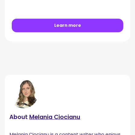
Learn more
About
Melania Ciocianu
Melania Ciocianu is a content writer who enjoys