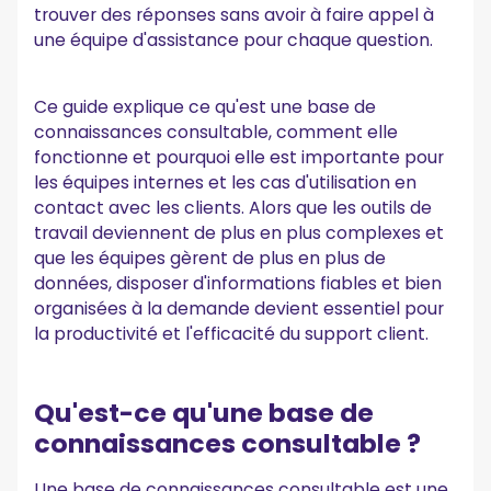
trouver des réponses sans avoir à faire appel à
Réflexions finales
une équipe d'assistance pour chaque question.
Questions fréquemment posées
Qu'est-ce qui rend une base de connaissances
Ce guide explique ce qu'est une base de
consultable ?
connaissances consultable, comment elle
À quelle fréquence une base de connaissances doit-elle
fonctionne et pourquoi elle est importante pour
être mise à jour ?
les équipes internes et les cas d'utilisation en
Quel type de contenu appartient à une base de
connaissances ?
contact avec les clients. Alors que les outils de
Comment une base de connaissances consultable aide-
travail deviennent de plus en plus complexes et
t-elle à soutenir les équipes ?
que les équipes gèrent de plus en plus de
données, disposer d'informations fiables et bien
organisées à la demande devient essentiel pour
la productivité et l'efficacité du support client.
Qu'est-ce qu'une base de
connaissances consultable ?
Une base de connaissances consultable est une