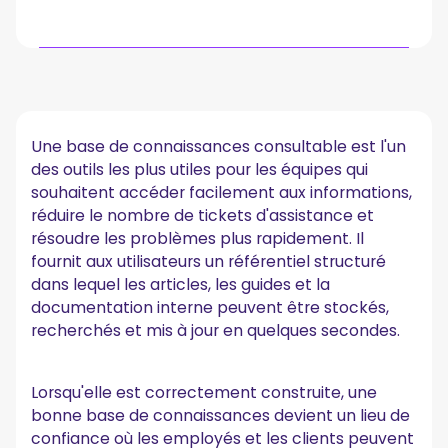
Qu'est-ce qu'une base de connaissances
consultable ?
Comment fonctionne une base de connaissances
Une base de connaissances consultable est l'un
consultable
des outils les plus utiles pour les équipes qui
1. Un référentiel structuré avec un contenu organisé
souhaitent accéder facilement aux informations,
2. Algorithmes de recherche correspondant à des mots
réduire le nombre de tickets d'assistance et
clés pertinents
résoudre les problèmes plus rapidement. Il
3. Résultats de recherche instantanés
fournit aux utilisateurs un référentiel structuré
4. Mises à jour continues et contrôle des versions
5. Accès facile pour les utilisateurs internes et externes
dans lequel les articles, les guides et la
documentation interne peuvent être stockés,
La base de connaissances consultable de
recherchés et mis à jour en quelques secondes.
MeetGeek
Autres fonctionnalités de MeetGeek qui favorisent le
partage des connaissances
Lorsqu'elle est correctement construite, une
bonne base de connaissances devient un lieu de
Pourquoi les organisations ont besoin d'une base de
confiance où les employés et les clients peuvent
connaissances consultable