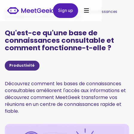
Sign up
Sign up
MeetGeek
/
Blog
/
Qu'est-ce qu'une base de connaissances
consultable et comment fonctionne-t-elle ?
Qu'est-ce qu'une base de
connaissances consultable et
comment fonctionne-t-elle ?
Productivité
Découvrez comment les bases de connaissances
consultables améliorent l'accès aux informations et
découvrez comment MeetGeek transforme vos
réunions en un centre de connaissances rapide et
fiable.