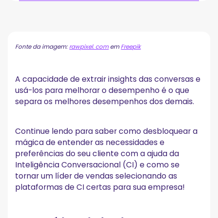
O que é inteligência de conversação?
Como funcionam as plataformas de inteligência de
conversação?
Fonte da imagem:
rawpixel. com
em
Freepik
Como você pode se beneficiar do software de
inteligência de conversação?
A capacidade de extrair insights das conversas e
A. Capture todas as interações com o cliente
usá-los para melhorar o desempenho é o que
B. Automatize as interações rotineiras com o cliente
separa os melhores desempenhos dos demais.
C. Execute análises baseadas em IA
D. Ofereça informações valiosas
E. Melhore a colaboração em equipe
Continue lendo para saber como desbloquear a
F. Treine e integre membros da equipe
mágica de entender as necessidades e
Quem pode se beneficiar das ferramentas de
preferências do seu cliente com a ajuda da
inteligência de conversação?
Inteligência Conversacional (CI) e como se
Equipes de vendas
tornar um líder de vendas selecionando as
Equipes de marketing
plataformas de CI certas para sua empresa!
Equipes de atendimento ao cliente
Proprietários e executivos de negócios
Equipes de recrutamento