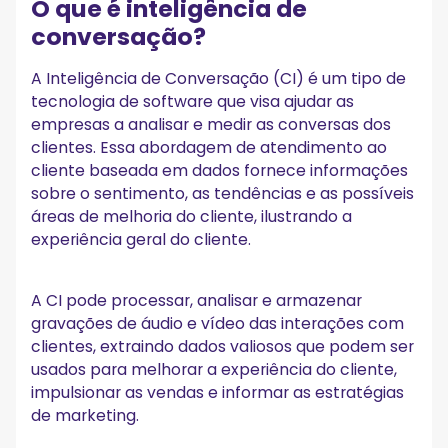
O que é inteligência de
Indispensáveis do software de inteligência de
conversação?
conversação
1. Gravação automatizada
A Inteligência de Conversação (CI) é um tipo de
2. Transcrição precisa
tecnologia de software que visa ajudar as
3. Sumarização intuitiva
empresas a analisar e medir as conversas dos
4. Recapitulações de IA e notas de reuniões
clientes. Essa abordagem de atendimento ao
5. Análise de conversação com IA integrada
cliente baseada em dados fornece informações
6. Integrações com outras ferramentas
7. Bom atendimento ao cliente
sobre o sentimento, as tendências e as possíveis
8. Tudo em um só lugar
áreas de melhoria do cliente, ilustrando a
experiência geral do cliente.
Explore os benefícios da inteligência de conversação
com a MeetGeek!
A CI pode processar, analisar e armazenar
gravações de áudio e vídeo das interações com
clientes, extraindo dados valiosos que podem ser
usados para melhorar a experiência do cliente,
impulsionar as vendas e informar as estratégias
de marketing.