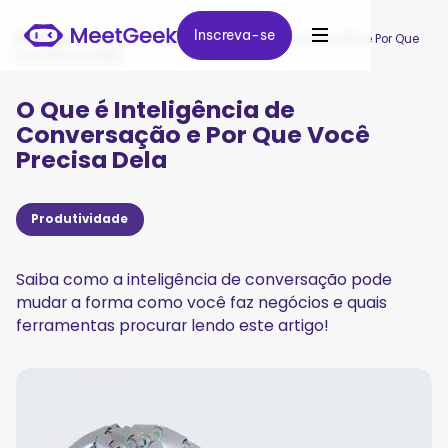
Inscreva-se
Inscreva-se
MeetGeek
/
Blog
/
O Que é Inteligência de Conversação e Por Que
Você Precisa Dela
O Que é Inteligência de
Conversação e Por Que Você
Precisa Dela
Produtividade
Saiba como a inteligência de conversação pode
mudar a forma como você faz negócios e quais
ferramentas procurar lendo este artigo!