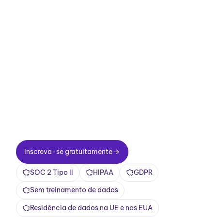
Melhore suas
reuniões agora.
Configuração em dois minutos. Plano gratuito
para sempre. Qualidade empresarial desde o
primeiro dia. Transforme reuniões em uma
experiência positiva e gratificante
Inscreva-se gratuitamente
Inscreva-se gratuitamente
SOC 2 Tipo II
HIPAA
GDPR
Sem treinamento de dados
Residência de dados na UE e nos EUA