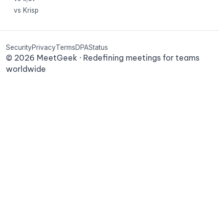
vs Krisp
Security
Privacy
Terms
DPA
Status
©
2026
MeetGeek · Redefining meetings for teams
worldwide