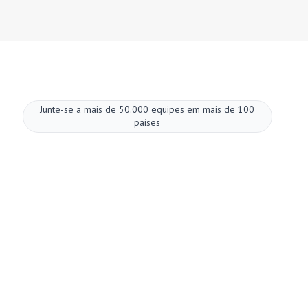
Junte-se a mais de 50.000 equipes em mais de 100
países
Melhore suas
reuniões agora.
Configuração em dois minutos. Plano gratuito
para sempre. Qualidade empresarial desde o
primeiro dia. Transforme reuniões em uma
experiência positiva e gratificante