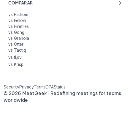
COMPARAR
vs Fathom
vs Fellow
vs Fireflies
vs Gong
vs Granola
vs Otter
vs Tactiq
vs tl;dv
vs Krisp
Security
Privacy
Terms
DPA
Status
©
2026
MeetGeek · Redefining meetings for teams
worldwide