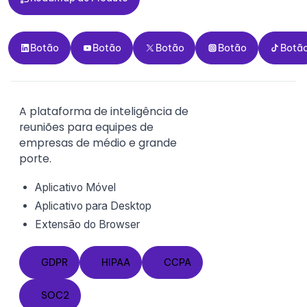
Botão
Botão
Botão
Botão
Botão
Botão
Botão
Botão
Botão
Botã
A plataforma de inteligência de
reuniões para equipes de
empresas de médio e grande
porte.
Aplicativo Móvel
Aplicativo para Desktop
Extensão do
Browser
GDPR
HIPAA
CCPA
GDPR
HIPAA
CCPA
SOC2
SOC2