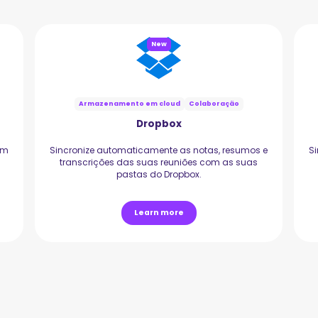
New
Armazenamento em cloud
Colaboração
Dropbox
em
Sincronize automaticamente as notas, resumos e
S
transcrições das suas reuniões com as suas
pastas do Dropbox.
Learn more