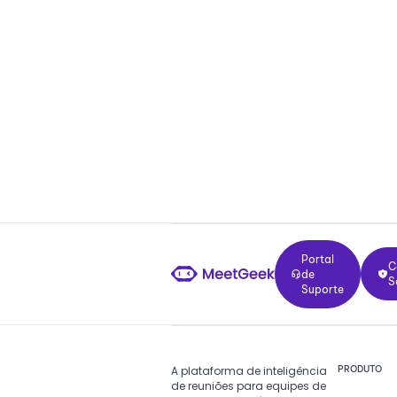
Configuração em dois minutos. Pl
Qualidade empresarial desde o pr
em uma experiência positiva e gra
Inscreva-se gratuitamente
Inscreva-se gratuitamente
SOC 2 Tipo II
HIPAA
GDPR
Residência de dados na UE e nos EUA
Portal de Suporte
Centr
Portal
C
de
S
Suporte
A plataforma de inteligência
PRODUTO
de reuniões para equipes de