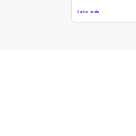
Saiba mais
 de 100 países
euniões agora.