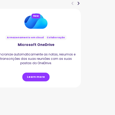
New
Armazenamento em cloud
Colaboração
Microsoft OneDrive
incronize automaticamente as notas, resumos e
Envie gravaçõe
transcrições das suas reuniões com as suas
pa
pastas do OneDrive.
Learn more