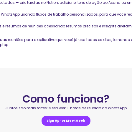
tadas — crie tarefas no Notion, adicione itens de ação ao Asana ou env
a o WhatsApp usando fluxos de trabalho personalizados, para que você 
resumos de reuniões acessando resumos precisos e insights diretamen
uas reuniões para o aplicativo que você já usa todos os dias, tornando
ptop.
Como funciona?
Juntos são mais fortes: MeetGeek + notas de reunião do WhatsApp
Sign Up for MeetGeek