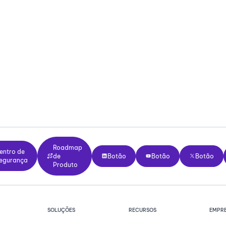
ano gratuito para sempre.
imeiro dia. Transforme reuniões
tificante
Sem treinamento de dados
Roadmap de Produto
o de Segurança
Roadmap
Botão
Botão
Botão
entro de
de
Botão
Botão
Botão
egurança
Produto
SOLUÇÕES
RECURSOS
EMPR