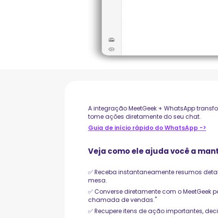
A integração MeetGeek + WhatsApp transfo
tome ações diretamente do seu chat.
Guia de início rápido do WhatsApp ->
Veja como ele ajuda você a mant
✅ Receba instantaneamente resumos detal
mesa.
✅ Converse diretamente com o MeetGeek par
chamada de vendas."
✅ Recupere itens de ação importantes, de