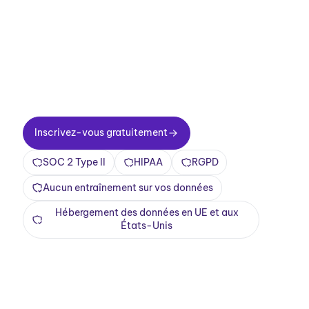
Configuration en deux minutes. Une offre
gratuite à vie. Une qualité professionnelle dès
le premier jour. Transformez vos réunions en
une expérience positive et enrichissante
Inscrivez-vous gratuitement
Inscrivez-vous gratuitement
SOC 2 Type II
HIPAA
RGPD
Aucun entraînement sur vos données
Hébergement des données en UE et aux
États-Unis