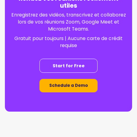
utiles
Enregistrez des vidéos, transcrivez et collaborez
lors de vos réunions Zoom, Google Meet et
Microsoft Teams.
Gratuit pour toujours | Aucune carte de crédit
requise
Start for Free
Schedule a Demo