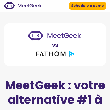
Schedule a demo
vs
MeetGeek : votre
alternative #1 à