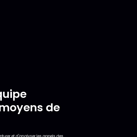
quipe
 moyens de
urer et d'analyser les appels des