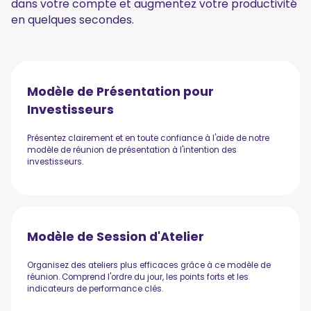
dans votre compte et augmentez votre productivité
Appels des Clients
en quelques secondes.
L'industrie
Général
Modèle de Présentation pour
Investisseurs
Design
Présentez clairement et en toute confiance à l'aide de notre
SaaS
modèle de réunion de présentation à l'intention des
investisseurs.
Médical
Langues
Modèle de Session d'Atelier
English
Organisez des ateliers plus efficaces grâce à ce modèle de
réunion. Comprend l'ordre du jour, les points forts et les
indicateurs de performance clés.