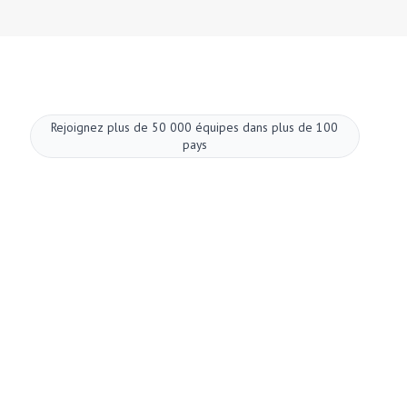
Rejoignez plus de 50 000 équipes dans plus de 100
pays
Améliorez vos
réunions dès
maintenant.
Configuration en deux minutes. Une offre
gratuite à vie. Une qualité professionnelle dès