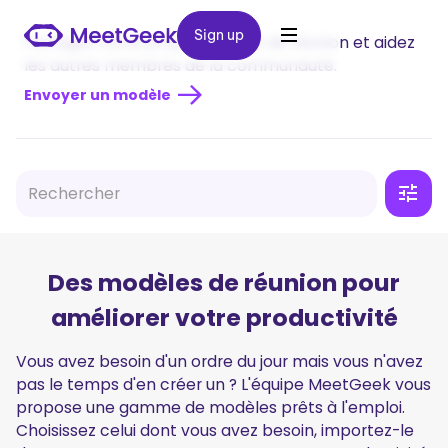
Sign up
Sign up
Partagez votre propre modèle de réunion et aidez
les autres membres de la communauté.
Envoyer un modèle
Type de réunion
Des modèles de réunion pour
Recherche sur les Produits et UX
améliorer votre productivité
Réunions d'Équipe
Vous avez besoin d'un ordre du jour mais vous n'avez
pas le temps d'en créer un ? L'équipe MeetGeek vous
Entretiens
propose une gamme de modèles prêts à l'emploi.
Cours en Ligne
Choisissez celui dont vous avez besoin, importez-le