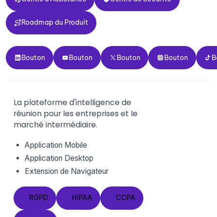
Roadmap du Produit
Roadmap du Produit
Bouton
Bouton
Bouton
Bouton
Bouto
Bouton
Bouton
Bouton
Bouton
B
La plateforme d'intelligence de
réunion pour les entreprises et le
marché intermédiaire.
Application Mobile
Application Desktop
Extension de Navigateur
RGPD
HIPAA
CCPA
RGPD
HIPAA
CCPA
SOC2