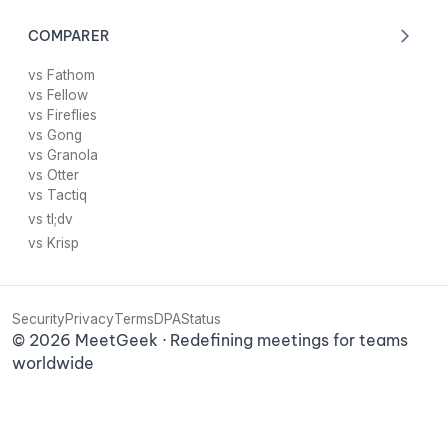
COMPARER
vs Fathom
vs Fellow
vs Fireflies
vs Gong
vs Granola
vs Otter
vs Tactiq
vs tl;dv
vs Krisp
Security
Privacy
Terms
DPA
Status
©
2026
MeetGeek · Redefining meetings for teams
worldwide