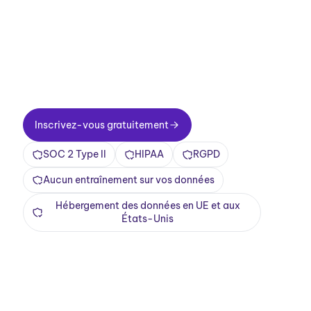
Configuration en deux minutes. Une offre
gratuite à vie. Une qualité professionnelle dès
le premier jour. Transformez vos réunions en
une expérience positive et enrichissante
Inscrivez-vous gratuitement
Inscrivez-vous gratuitement
SOC 2 Type II
HIPAA
RGPD
Aucun entraînement sur vos données
Hébergement des données en UE et aux
États-Unis