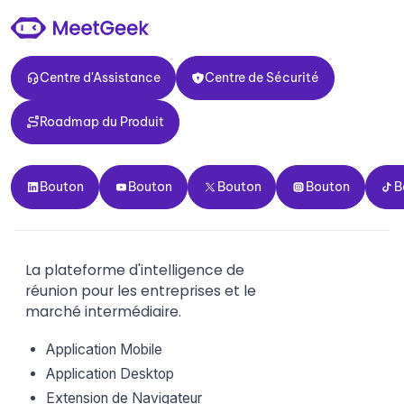
Centre d'Assistance
Centre de Sécurité
Centre d'Assistance
Centre de Sécurité
Roadmap du Produit
Roadmap du Produit
Bouton
Bouton
Bouton
Bouton
Bouto
Bouton
Bouton
Bouton
Bouton
B
La plateforme d'intelligence de
réunion pour les entreprises et le
marché intermédiaire.
Application Mobile
Application Desktop
Extension de Navigateur