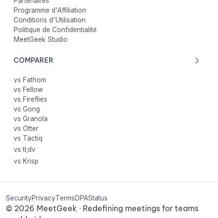
Partenaires
Programme d'Affiliation
Conditions d'Utilisation
Politique de Confidentialité
MeetGeek Studio
COMPARER
vs Fathom
vs Fellow
vs Fireflies
vs Gong
vs Granola
vs Otter
vs Tactiq
vs tl;dv
vs Krisp
Security
Privacy
Terms
DPA
Status
©
2026
MeetGeek · Redefining meetings for teams