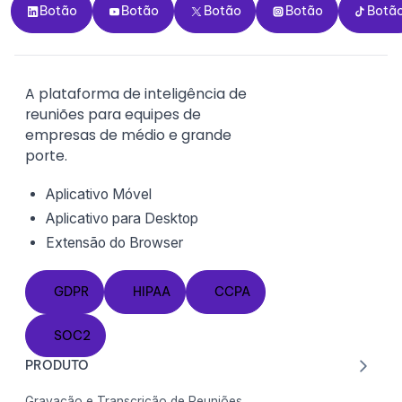
Botão
Botão
Botão
Botão
Botão
Botão
Botão
Botão
Botão
Botã
A plataforma de inteligência de
reuniões para equipes de
empresas de médio e grande
porte.
Aplicativo Móvel
Aplicativo para Desktop
Extensão do
Browser
GDPR
HIPAA
CCPA
GDPR
HIPAA
CCPA
SOC2
SOC2
PRODUTO
Gravação e Transcrição de Reuniões