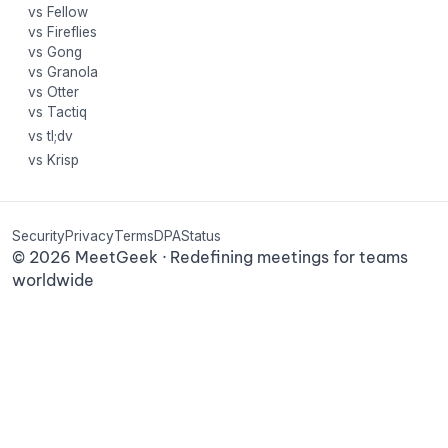
vs Fellow
vs Fireflies
vs Gong
vs Granola
vs Otter
vs Tactiq
vs tl;dv
vs Krisp
Security
Privacy
Terms
DPA
Status
©
2026
MeetGeek · Redefining meetings for teams
worldwide