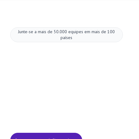
Junte-se a mais de 50.000 equipes em mais de 100
países
Melhore suas
reuniões agora.
Configuração em dois minutos. Plano gratuito
para sempre. Qualidade empresarial desde o
primeiro dia. Transforme reuniões em uma
experiência positiva e gratificante
Inscreva-se gratuitamente