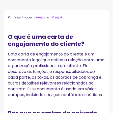
O que é uma carta de engajamento do cliente?
Por que as cartas de noivado são importantes?
A. Eles são juridicamente vinculativos
Fonte da imagem:
freepik
em
Freepik
B. Eles ajudam a definir expectativas
C. Eles evitam mal-entendidos
O que é uma carta de
Formato de carta de compromisso
engajamento do cliente?
1. Identificação
2. Detalhes do serviço
3. Responsabilidades de cada parte
Uma carta de engajamento do cliente é um
4. Padrões profissionais
documento legal que define a relação entre uma
5. Estrutura de taxas, pagamento de retenção e outros
organização profissional e um cliente. Ele
custos
descreve as funções e responsabilidades de
6. Período de engajamento e data de término
cada parte, as taxas, os acordos de cobrança e
7. Disposições de resolução de disputas
outros detalhes relevantes relacionados ao
8. Confirmação dos termos
contrato. Este documento é usado em vários
9. Assinatura do cliente
A carta de não engajamento
campos, incluindo serviços contábeis e jurídicos.
Exemplo de carta de noivado
EXEMPLO DE CARTA DE ENGAJAMENTO DO CLIENTE
Por que as cartas de noivado