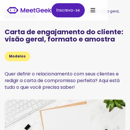
Inscreva-se
Inscreva-se
MeetGeek
/
Blog
/
Carta de engajamento do cliente: visão geral,
formato e amostra
Carta de engajamento do cliente:
visão geral, formato e amostra
Modelos
Quer definir o relacionamento com seus clientes e
redigir a carta de compromisso perfeita? Aqui está
tudo o que você precisa saber!