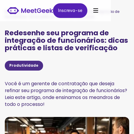
Inscreva-se
Inscreva-se
MeetGeek
/
Blog
/
Redesenhe seu programa de integração de
funcionários: dicas práticas e listas de verificação
Redesenhe seu programa de
integração de funcionários: dicas
práticas e listas de verificação
Produtividade
Você é um gerente de contratação que deseja
refinar seu programa de integração de funcionários?
Leia este artigo, onde ensinamos os meandros de
todo o processo!