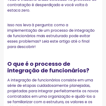
5. Configurar o espaço de trabalho
contratação é desperdiçado e você volta à
6. Ofereça oportunidades de aprendizado e
estaca zero.
desenvolvimento
7. Monitore seu progresso ao longo do tempo
8. Incentive a socialização com mentores e outros
Isso nos leva à pergunta: como a
membros da equipe
implementação de um processo de integração
9. Integre ferramentas de automação de integração de
funcionários
de funcionários mais estruturado pode evitar
10. Forneça feedback focado e oportuno
esses problemas? Leia este artigo até o final
11. Solicite feedback de novos contratados
para descobrir!
12. Melhore continuamente seus esforços de integração
Dicas de integração remota
O que é o processo de
Lista de verificação do processo de integração de
integração de funcionários?
funcionários
Pré-integração: primeiras impressões
A integração de funcionários consiste em uma
Integração no primeiro dia
série de etapas cuidadosamente planejadas,
Integração na primeira semana
projetadas para integrar perfeitamente os novos
Integração por 30-60-90 dias
contratados em uma organização e ajudá-los a
Atualize seu processo de integração de funcionários
se familiarizar com a estrutura, os valores e os
hoje mesmo!