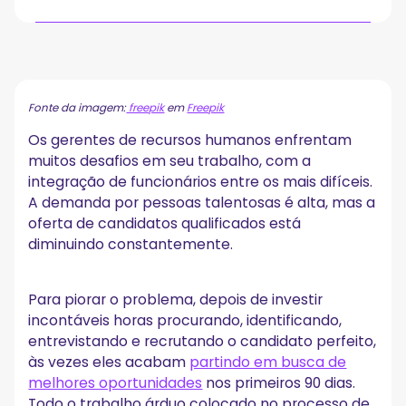
O que é o processo de integração de funcionários?
Integração versus orientação
Benefícios de ter um ótimo processo de integração
Fonte da imagem:
freepik
em
Freepik
de funcionários
Os gerentes de recursos humanos enfrentam
A. Aclimatize novas contratações rapidamente
muitos desafios em seu trabalho, com a
B. Reduza o tempo de produtividade
integração de funcionários entre os mais difíceis.
C. Crie relacionamentos impactantes
A demanda por pessoas talentosas é alta, mas a
D. Fornecer apoio e orientação no início da carreira
E. Reduzir a carga de trabalho para outras equipes
oferta de candidatos qualificados está
F. Melhorar as taxas de retenção de novos funcionários
diminuindo constantemente.
G. Promover uma cultura empresarial transparente
H. Reduzir o custo do processo de contratação
Para piorar o problema, depois de investir
12 dicas para refinar seu processo de integração
incontáveis horas procurando, identificando,
1. Crie um plano para seu programa de integração
entrevistando e recrutando o candidato perfeito,
2. Adapte a experiência de integração ao novo contratado
às vezes eles acabam
partindo em busca de
3. Deixe claras as metas de curto, médio e longo prazo
melhores oportunidades
nos primeiros 90 dias.
4. Forneça acesso à sua base de conhecimento
organizacional
Todo o trabalho árduo colocado no processo de