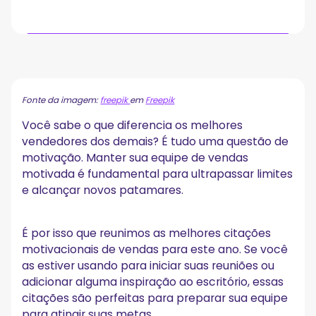
Como e onde você deve usar cotações de vendas?
Saiba como sua equipe realiza reuniões de vendas
com o MeetGeek!
Fonte da imagem:
freepik
em
Freepik
As melhores 60 cotações para sua equipe de
Você sabe o que diferencia os melhores
vendas
vendedores dos demais? É tudo uma questão de
A. Citações motivacionais de vendas
motivação. Manter sua equipe de vendas
2. Citações de vendas inspiradoras
motivada é fundamental para ultrapassar limites
3. Cotações de vendas para prospecção de vendas
e alcançar novos patamares.
4. Citações de sucesso de vendas
5. Cotações de vendas para melhorar suas habilidades
pessoais
É por isso que reunimos as melhores citações
6. Cotações de vendas sobre o fechamento de negócios
motivacionais de vendas para este ano. Se você
7. Citações de especialistas em negócios
as estiver usando para iniciar suas reuniões ou
8. Cotações de vendas diretas
adicionar alguma inspiração ao escritório, essas
9. Citações de vendas perspicazes
citações são perfeitas para preparar sua equipe
10. Citações excepcionais
para atingir suas metas.