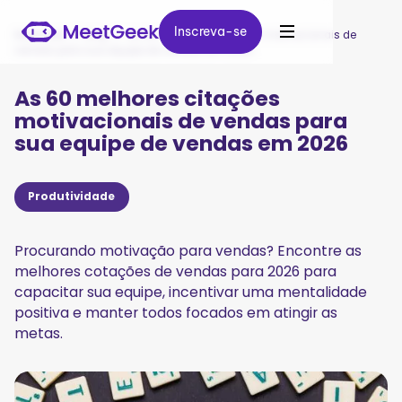
Inscreva-se
Inscreva-se
MeetGeek
/
Blog
/
As 60 melhores citações motivacionais de
vendas para sua equipe de vendas em 2026
As 60 melhores citações
motivacionais de vendas para
sua equipe de vendas em 2026
Produtividade
Procurando motivação para vendas? Encontre as
melhores cotações de vendas para 2026 para
capacitar sua equipe, incentivar uma mentalidade
positiva e manter todos focados em atingir as
metas.