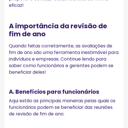
Libere o potencial de suas reuniões anuais de revisão
eficaz!
com o MeetGeek!
A importância da revisão de
fim de ano
Quando feitas corretamente, as avaliações de
fim de ano são uma ferramenta inestimável para
indivíduos e empresas. Continue lendo para
saber como funcionários e gerentes podem se
beneficiar deles!
A. Benefícios para funcionários
Aqui estão as principais maneiras pelas quais os
funcionários podem se beneficiar das reuniões
de revisão de fim de ano: