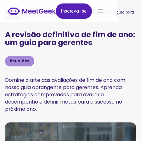
Inscreva-se
Inscreva-se
MeetGeek
/
Blog
/
A revisão definitiva de fim de ano: um guia para
gerentes
A revisão definitiva de fim de ano:
um guia para gerentes
Reuniões
Domine a arte das avaliações de fim de ano com
nosso guia abrangente para gerentes. Aprenda
estratégias comprovadas para avaliar o
desempenho e definir metas para o sucesso no
próximo ano.