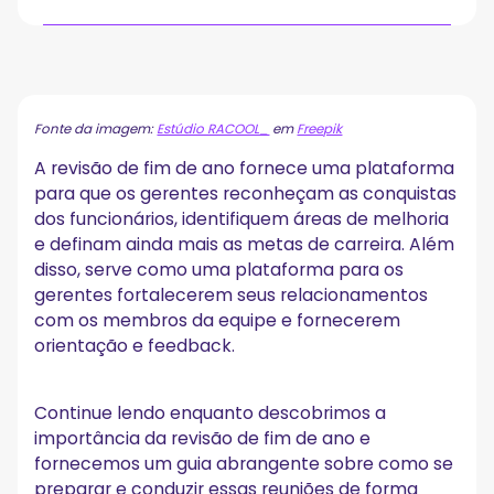
A importância da revisão de fim de ano
A. Benefícios para funcionários
B. Benefícios para gerentes
Fonte da imagem:
Estúdio RACOOL_
em
Freepik
Como se preparar para a revisão de fim de ano
A revisão de fim de ano fornece uma plataforma
1. Avalie o desempenho do seu funcionário
para que os gerentes reconheçam as conquistas
2. Considere suas conquistas, áreas de melhoria e metas
para o próximo ano
dos funcionários, identifiquem áreas de melhoria
3. Reúna evidências para apoiar sua avaliação
e definam ainda mais as metas de carreira. Além
4. Agende a revisão
disso, serve como uma plataforma para os
5. Avise seu funcionário com antecedência suficiente
gerentes fortalecerem seus relacionamentos
Como conduzir a revisão de fim de ano
com os membros da equipe e fornecerem
orientação e feedback.
1. Comece com uma nota positiva
2. Elogie seu funcionário por suas conquistas
3. Discuta as áreas de melhoria
Continue lendo enquanto descobrimos a
4. Estabeleça metas para o próximo ano
importância da revisão de fim de ano e
5. Incentive seu funcionário a fazer perguntas
fornecemos um guia abrangente sobre como se
6. Acompanhamento após a revisão de fim de ano
preparar e conduzir essas reuniões de forma