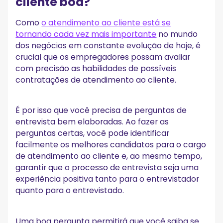
cliente boa?
4 dicas para organizar ótimas entrevistas de
atendimento ao cliente
Como
o atendimento ao cliente está se
1. Grave suas entrevistas
tornando cada vez mais importante
no mundo
2. Incentive os candidatos a usar uma abordagem única
dos negócios em constante evolução de hoje, é
3. Preste atenção em como eles ouvem
crucial que os empregadores possam avaliar
4. Seja criativo com suas perguntas
com precisão as habilidades de possíveis
Encontre os melhores representantes de
contratações de atendimento ao cliente.
atendimento ao cliente para sua agência hoje!
É por isso que você precisa de perguntas de
entrevista bem elaboradas. Ao fazer as
perguntas certas, você pode identificar
facilmente os melhores candidatos para o cargo
de atendimento ao cliente e, ao mesmo tempo,
garantir que o processo de entrevista seja uma
experiência positiva tanto para o entrevistador
quanto para o entrevistado.
Uma boa pergunta permitirá que você saiba se