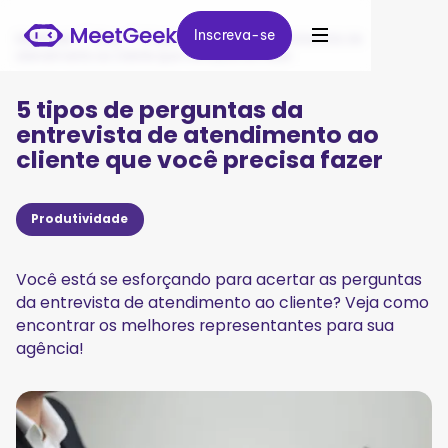
Inscreva-se
Inscreva-se
MeetGeek
/
Blog
/
5 tipos de perguntas da entrevista de
atendimento ao cliente que você precisa fazer
5 tipos de perguntas da
entrevista de atendimento ao
cliente que você precisa fazer
Produtividade
Você está se esforçando para acertar as perguntas
da entrevista de atendimento ao cliente? Veja como
encontrar os melhores representantes para sua
agência!