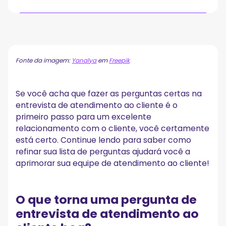
O que torna uma pergunta de entrevista de
atendimento ao cliente boa?
Habilidades de atendimento ao cliente a serem
Fonte da imagem:
Yanalya
em
Freepik
buscadas
1. Habilidades de comunicação
2. Habilidades de resolução de problemas
Se você acha que fazer as perguntas certas na
3. Vontade de aprender
entrevista de atendimento ao cliente é o
4. Paixão
primeiro passo para um excelente
Tipos de perguntas da entrevista de atendimento
relacionamento com o cliente, você certamente
ao cliente
está certo. Continue lendo para saber como
1. Perguntas gerais da entrevista de atendimento ao
refinar sua lista de perguntas ajudará você a
cliente
aprimorar sua equipe de atendimento ao cliente!
2. Perguntas de entrevista baseadas em comportamento
3. Perguntas da entrevista de gerenciamento de
atendimento ao cliente
O que torna uma pergunta de
4. Perguntas da entrevista sobre tecnologia de atendimento
ao cliente
entrevista de atendimento ao
5. Perguntas da entrevista do call center