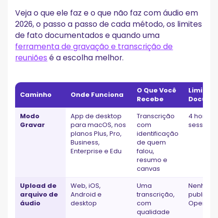
Transcrição de Áudio do ChatGPT Não Funciona:
Veja o que ele faz e o que não faz com áudio em
Checklist de Verificação
2026, o passo a passo de cada método, os limites
O ChatGPT Consegue Transcrever Vídeo?
de fato documentados e quando uma
ferramenta de gravação e transcrição de
Prompts que Melhoram uma Transcrição do ChatGPT
reuniões
é a escolha melhor.
Principais Conclusões
Perguntas Frequentes
O Que Você
Limite
Caminho
Onde Funciona
Como faço o ChatGPT transcrever áudio?
Recebe
Docume
Posso enviar um MP3 para o ChatGPT?
Modo
App de desktop
Transcrição
4 horas 
Qual é a duração máxima de uma gravação antes de o
Gravar
para macOS, nos
com
sessão
ChatGPT começar a patinar?
planos Plus, Pro,
identificação
Como transcrever um áudio do WhatsApp no ChatGPT?
Business,
de quem
O ChatGPT ainda usa o Whisper?
Enterprise e Edu
falou,
O ChatGPT consegue fazer anotações em uma reunião do
resumo e
Zoom?
canvas
Upload de
Web, iOS,
Uma
Nenhum
arquivo de
Android e
transcrição,
publicad
áudio
desktop
com
OpenAI
qualidade