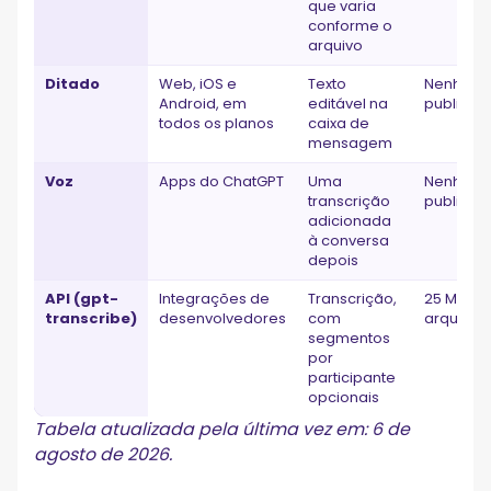
que varia
conforme o
arquivo
Ditado
Web, iOS e
Texto
Nenhum
Android, em
editável na
publicad
todos os planos
caixa de
mensagem
Voz
Apps do ChatGPT
Uma
Nenhum
transcrição
publicad
adicionada
à conversa
depois
API (gpt-
Integrações de
Transcrição,
25 MB po
transcribe)
desenvolvedores
com
arquivo
segmentos
por
participante
opcionais
Tabela atualizada pela última vez em: 6 de
agosto de 2026.