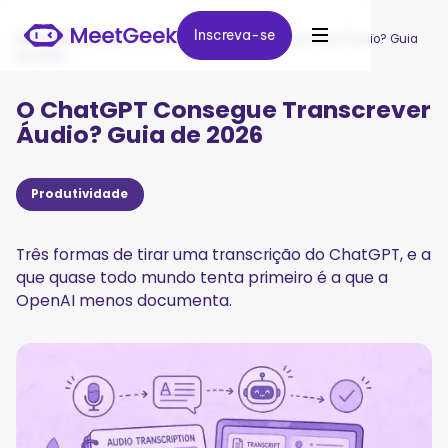
Inscreva-se
Inscreva-se
MeetGeek
/
Blog
/
O ChatGPT Consegue Transcrever Áudio? Guia
de 2026
O ChatGPT Consegue Transcrever
Áudio? Guia de 2026
Produtividade
Três formas de tirar uma transcrição do ChatGPT, e a
que quase todo mundo tenta primeiro é a que a
OpenAI menos documenta.