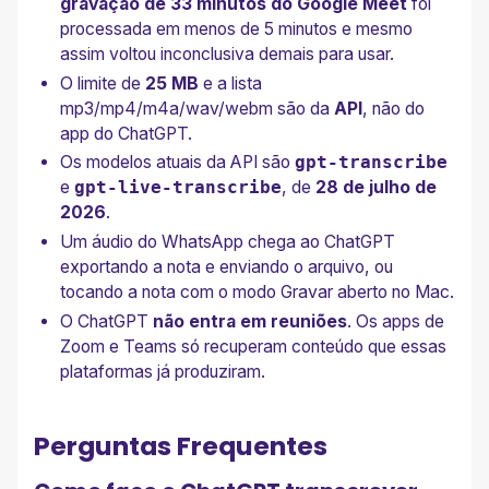
gravação de 33 minutos do Google Meet
foi
processada em menos de 5 minutos e mesmo
assim voltou inconclusiva demais para usar.
O limite de
25 MB
e a lista
mp3/mp4/m4a/wav/webm são da
API
, não do
app do ChatGPT.
Os modelos atuais da API são
gpt-transcribe
e
gpt-live-transcribe
, de
28 de julho de
2026
.
Um áudio do WhatsApp chega ao ChatGPT
exportando a nota e enviando o arquivo, ou
tocando a nota com o modo Gravar aberto no Mac.
O ChatGPT
não entra em reuniões
. Os apps de
Zoom e Teams só recuperam conteúdo que essas
plataformas já produziram.
Perguntas Frequentes