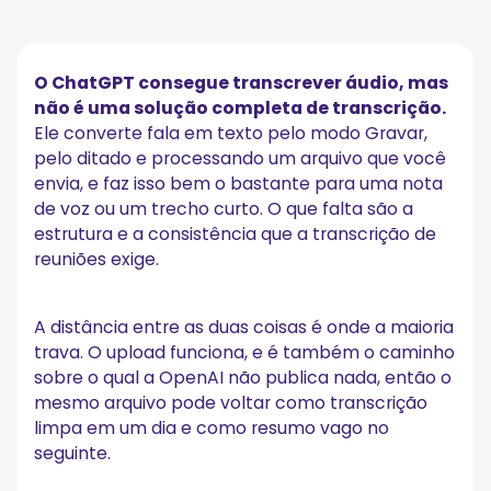
Como Transcrever Áudio no ChatGPT
Como Transcrever Áudio Enviando um Arquivo
Modo Gravar no App de Desktop para macOS
O ChatGPT consegue transcrever áudio, mas
Ditado na Web, no iOS e no Android
não é uma solução completa de transcrição.
O ChatGPT Consegue Ouvir ou Analisar um Arquivo
Ele converte fala em texto pelo modo Gravar,
de Áudio?
pelo ditado e processando um arquivo que você
Como Transcrever Áudio do WhatsApp no ChatGPT
envia, e faz isso bem o bastante para uma nota
de voz ou um trecho curto. O que falta são a
Quais São os Formatos, Tamanhos de Arquivo e
estrutura e a consistência que a transcrição de
Limites de Duração?
reuniões exige.
Qual Modelo de Fala o ChatGPT Usa em 2026?
Qual É a Precisão da Transcrição de Áudio do
A distância entre as duas coisas é onde a maioria
ChatGPT?
trava. O upload funciona, e é também o caminho
sobre o qual a OpenAI não publica nada, então o
O ChatGPT Identifica os Participantes na
Transcrição?
mesmo arquivo pode voltar como transcrição
limpa em um dia e como resumo vago no
O ChatGPT Consegue Transcrever uma Reunião ao
seguinte.
Vivo no Zoom, Teams ou Google Meet?