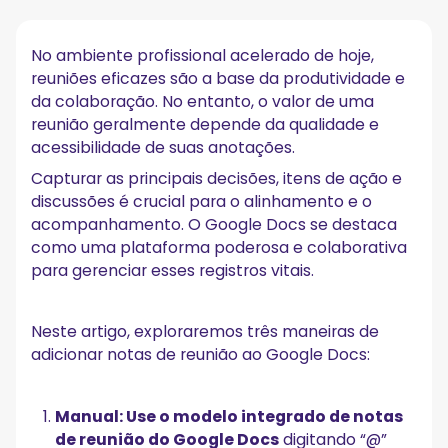
tão importantes?
Método 1: usar o modelo de notas de reunião do
No ambiente profissional acelerado de hoje,
Google Docs (modo manual)
reuniões eficazes são a base da produtividade e
Método 2: transcrever gravações de reuniões para o
da colaboração. No entanto, o valor de uma
Google Docs (rota semi-manual)
reunião geralmente depende da qualidade e
acessibilidade de suas anotações.
Método 3: Aproveitando assistentes de reunião de
IA, como MeetGeek (rota automatizada)
Capturar as principais decisões, itens de ação e
discussões é crucial para o alinhamento e o
Escolhendo o método certo para suas necessidades
acompanhamento. O Google Docs se destaca
Como compartilhar notas de reuniões do Google
como uma plataforma poderosa e colaborativa
Docs com outras pessoas?
para gerenciar esses registros vitais.
Conclusão
Neste artigo, exploraremos três maneiras de
Perguntas frequentes: notas de reunião do Google
adicionar notas de reunião ao Google Docs:
Agenda
Como faço para adicionar notas de reunião a um convite
do Google Agenda?‍
Manual: Use o modelo integrado de notas
Como faço para criar notas de reunião no Google Agenda?‍
de reunião do Google Docs
digitando “@”
Como faço para remover notas de reunião do Google