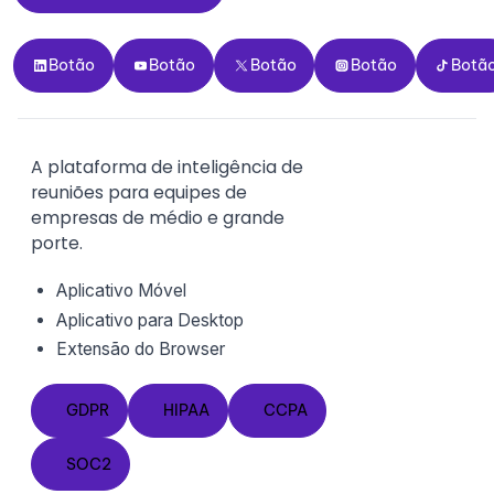
Botão
Botão
Botão
Botão
Botão
Botão
Botão
Botão
Botão
Botã
A plataforma de inteligência de
reuniões para equipes de
empresas de médio e grande
porte.
Aplicativo Móvel
Aplicativo para Desktop
Extensão do
Browser
GDPR
HIPAA
CCPA
GDPR
HIPAA
CCPA
SOC2
SOC2