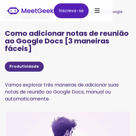
Inscreva-se
Inscreva-se
MeetGeek
/
Blog
/
Como adicionar notas de reunião ao Google
Docs [3 maneiras fáceis]
Como adicionar notas de reunião
ao Google Docs [3 maneiras
fáceis]
Produtividade
Vamos explorar três maneiras de adicionar suas
notas de reunião ao Google Docs, manual ou
automaticamente.