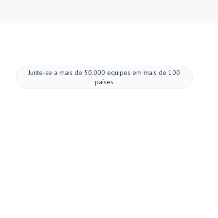
Junte-se a mais de 50.000 equipes em mais de 100
países
Melhore suas
reuniões agora.
Configuração em dois minutos. Plano gratuito
para sempre. Qualidade empresarial desde o
primeiro dia. Transforme reuniões em uma
experiência positiva e gratificante