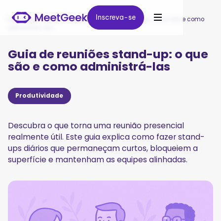
Inscreva-se
Inscreva-se
MeetGeek
/
Blog
/
Guia de reuniões stand-up: o que são e como
administrá-las
Guia de reuniões stand-up: o que
são e como administrá-las
Produtividade
Descubra o que torna uma reunião presencial
realmente útil. Este guia explica como fazer stand-
ups diários que permaneçam curtos, bloqueiem a
superfície e mantenham as equipes alinhadas.