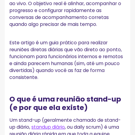
ao vivo. O objetivo real é alinhar, acompanhar o
4. Cronometre suavemente
progresso e configurar rapidamente as
Armadilhas comuns de stand-up (e como corrigi-las)
conversas de acompanhamento corretas
quando algo precisar de mais tempo.
1. O stand-up se transforma em uma atualização de status
somente para gerentes
2. A reunião dura todos os dias.
3. As pessoas param de usar bloqueadores de superfície
Este artigo é um guia prático para realizar
4. As conversas paralelas assumem o controle
reuniões diretas diárias que vão direto ao ponto,
5. A equipe esquece o que foi decidido
funcionam para funcionários internos e remotos
Considerações finais
e ainda parecem humanas (sim, até um pouco
divertidas) quando você as faz de forma
Perguntas frequentes
consistente.
Quanto tempo devem durar as reuniões diárias de stand-
up?
Quem deveria estar no stand-up?
O que é uma reunião stand-up
E se não usarmos o Scrum?
(e por que ela existe)
Como evitar que pareça repetitivo?
Um stand-up (geralmente chamado de stand-
up diário,
standup diário
, ou daily scrum) é uma
reunião diária rápida em que toda a equipe