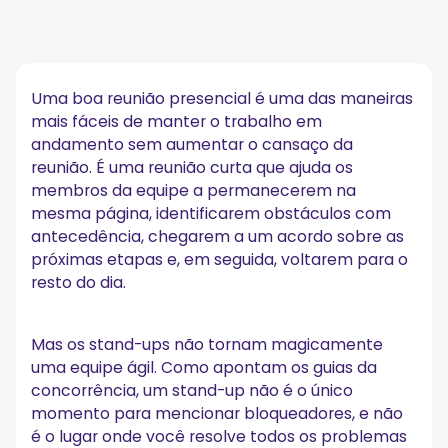
O que é uma reunião stand-up (e por que ela existe)
Por que os stand-ups diários ajudam as equipes a
permanecerem na mesma página
Uma boa reunião presencial é uma das maneiras
mais fáceis de manter o trabalho em
Daily scrum versus stand-up (o que é diferente e o
que é o mesmo)
andamento sem aumentar o cansaço da
reunião. É uma reunião curta que ajuda os
Stand-ups remotos que realmente funcionam para
membros da equipe a permanecerem na
funcionários remotos
mesma página, identificarem obstáculos com
Como o MeetGeek ajuda as equipes a realizar
antecedência, chegarem a um acordo sobre as
melhores reuniões diárias
próximas etapas e, em seguida, voltarem para o
resto do dia.
As três perguntas que vão direto ao ponto
Uma amostra de fluxo vertical (em uma sala de
Mas os stand-ups não tornam magicamente
conferência ou em vídeo)
uma equipe ágil. Como apontam os guias da
Como manter a reunião curta sem perder valor
concorrência, um stand-up não é o único
1. Comece com o quadro, não com opiniões
momento para mencionar bloqueadores, e não
2. Use “sinalizar e depois programar”
é o lugar onde você resolve todos os problemas
3. Mantenha a atualização útil para outras pessoas