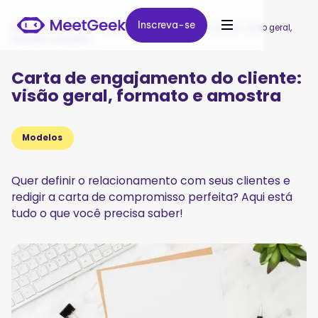
Inscreva-se
Inscreva-se
MeetGeek
/
Blog
/
Carta de engajamento do cliente: visão geral,
formato e amostra
Carta de engajamento do cliente:
visão geral, formato e amostra
Modelos
Quer definir o relacionamento com seus clientes e
redigir a carta de compromisso perfeita? Aqui está
tudo o que você precisa saber!