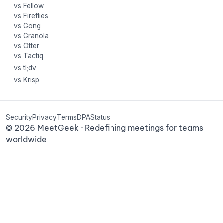
vs Fellow
vs Fireflies
vs Gong
vs Granola
vs Otter
vs Tactiq
vs tl;dv
vs Krisp
Security
Privacy
Terms
DPA
Status
©
2026
MeetGeek · Redefining meetings for teams
worldwide