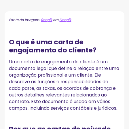
O que é uma carta de engajamento do cliente?
Por que as cartas de noivado são importantes?
A. Eles são juridicamente vinculativos
Fonte da imagem:
freepik
em
Freepik
B. Eles ajudam a definir expectativas
C. Eles evitam mal-entendidos
O que é uma carta de
Formato de carta de compromisso
engajamento do cliente?
1. Identificação
2. Detalhes do serviço
3. Responsabilidades de cada parte
Uma carta de engajamento do cliente é um
4. Padrões profissionais
documento legal que define a relação entre uma
5. Estrutura de taxas, pagamento de retenção e outros
organização profissional e um cliente. Ele
custos
descreve as funções e responsabilidades de
6. Período de engajamento e data de término
cada parte, as taxas, os acordos de cobrança e
7. Disposições de resolução de disputas
outros detalhes relevantes relacionados ao
8. Confirmação dos termos
contrato. Este documento é usado em vários
9. Assinatura do cliente
A carta de não engajamento
campos, incluindo serviços contábeis e jurídicos.
Exemplo de carta de noivado
EXEMPLO DE CARTA DE ENGAJAMENTO DO CLIENTE
Por que as cartas de noivado