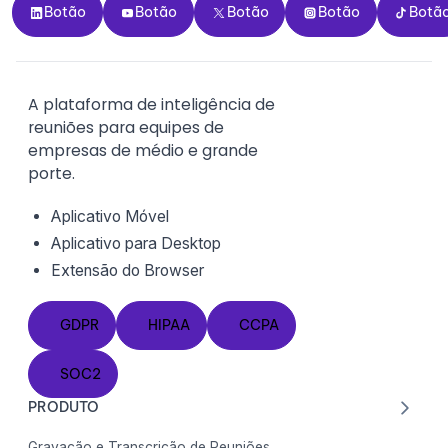
Botão
Botão
Botão
Botão
Botão
Botão
Botão
Botão
Botão
Botã
A plataforma de inteligência de
reuniões para equipes de
empresas de médio e grande
porte.
Aplicativo Móvel
Aplicativo para Desktop
Extensão do
Browser
GDPR
HIPAA
CCPA
GDPR
HIPAA
CCPA
SOC2
SOC2
PRODUTO
Gravação e Transcrição de Reuniões