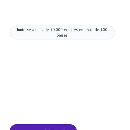
Junte-se a mais de 50.000 equipes em mais de 100
países
Melhore suas
reuniões agora.
Configuração em dois minutos. Plano gratuito
para sempre. Qualidade empresarial desde o
primeiro dia. Transforme reuniões em uma
experiência positiva e gratificante
Inscreva-se gratuitamente