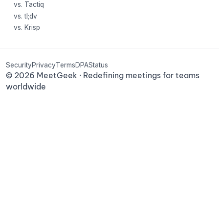
vs. Tactiq
vs. tl;dv
vs. Krisp
Security
Privacy
Terms
DPA
Status
©
2026
MeetGeek · Redefining meetings for teams
worldwide