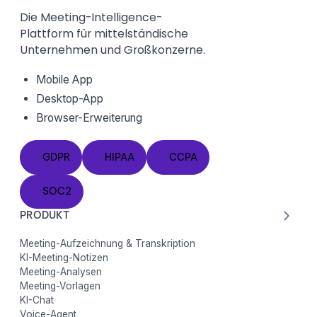
Die Meeting-Intelligence-
Plattform für mittelständische
Unternehmen und Großkonzerne.
Mobile App
Desktop-App
Browser-Erweiterung
GDPR
HIPAA
CCPA
GDPR
HIPAA
CCPA
SOC2
SOC2
PRODUKT
Meeting-Aufzeichnung & Transkription
KI-Meeting-Notizen
Meeting-Analysen
Meeting-Vorlagen
KI-Chat
Voice-Agent