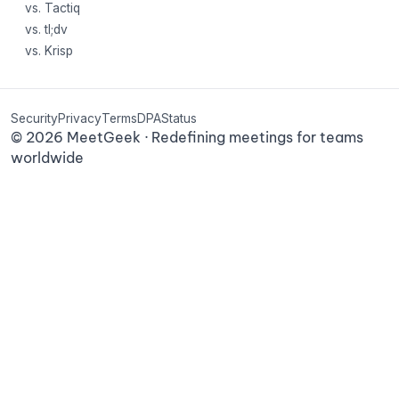
vs. Tactiq
vs. tl;dv
vs. Krisp
Security
Privacy
Terms
DPA
Status
©
2026
MeetGeek · Redefining meetings for teams
worldwide