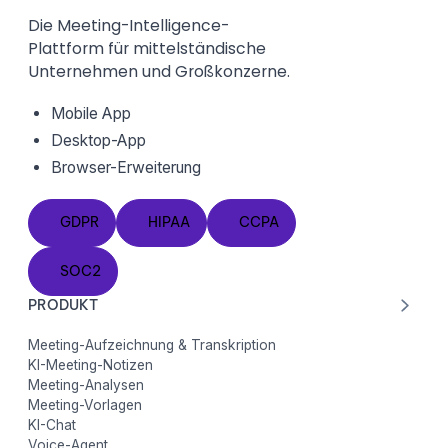
Die Meeting-Intelligence-
Plattform für mittelständische
Unternehmen und Großkonzerne.
Mobile App
Desktop-App
Browser-Erweiterung
GDPR
HIPAA
CCPA
GDPR
HIPAA
CCPA
SOC2
SOC2
PRODUKT
Meeting-Aufzeichnung & Transkription
KI-Meeting-Notizen
Meeting-Analysen
Meeting-Vorlagen
KI-Chat
Voice-Agent