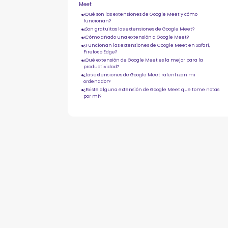
Meet
¿Qué son las extensiones de Google Meet y cómo
funcionan?
¿Son gratuitas las extensiones de Google Meet?
¿Cómo añado una extensión a Google Meet?
¿Funcionan las extensiones de Google Meet en Safari,
Firefox o Edge?
¿Qué extensión de Google Meet es la mejor para la
productividad?
¿Las extensiones de Google Meet ralentizan mi
ordenador?
¿Existe alguna extensión de Google Meet que tome notas
por mí?