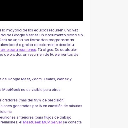
ue la mayoría de los equipos recurren una vez
rada de Google Meet es un documento plano sin
etGeek se une a tus llamadas programadas
lendario) o graba directamente desde tu
rome para reuniones
. Tú eliges. De cualquier
as de orador, un resumen de IA, elementos de
as de Google Meet, Zoom, Teams, Webex y
e MeetGeek no es visible para otros
de oradores (más del 95% de precisión)
siones generados por IA en cuestión de minutos
 idioma
euniones anteriores (para flujos de trabajo
 reuniones, el
MeetGeek MCP Server
se conecta