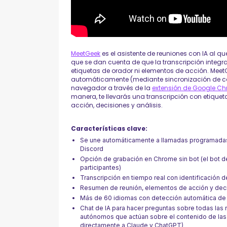
MeetGeek
es el asistente de reuniones con IA al q
que se dan cuenta de que la transcripción integ
etiquetas de orador ni elementos de acción. Me
automáticamente (mediante sincronización de ca
navegador a través de la
extensión de Google Ch
manera, te llevarás una transcripción con etiquet
acción, decisiones y análisis.
Características clave:
Se une automáticamente a llamadas programad
Discord
Opción de grabación en Chrome sin bot (el bot d
participantes)
Transcripción en tiempo real con identificación 
Resumen de reunión, elementos de acción y deci
Más de 60 idiomas con detección automática de
Chat de IA para hacer preguntas sobre todas las r
autónomos que actúan sobre el contenido de las
directamente a Claude y ChatGPT)