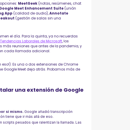
 opciones:
MeetGeek
(notas, resúmenes, chat
Google Meet Enhancement Suite
(unión
ng App
(calidad de audio),
Annotate
reakout
(gestión de salas sin una
en el día. Para la quinta, ya no recuerdas
 Tendencias Laborales de Microsoft
, los
s más reuniones que antes de la pandemia, y
con cada llamada adicional.
on eso!). Es una o dos extensiones de Chrome
que Google Meet deja atrás. Probamos más de
stalar una extensión de Google
por sí mismo.
Google añadió transcripción
n tiene que ir más allá de eso.
 scripts pesados que ralentizan la llamada. Las