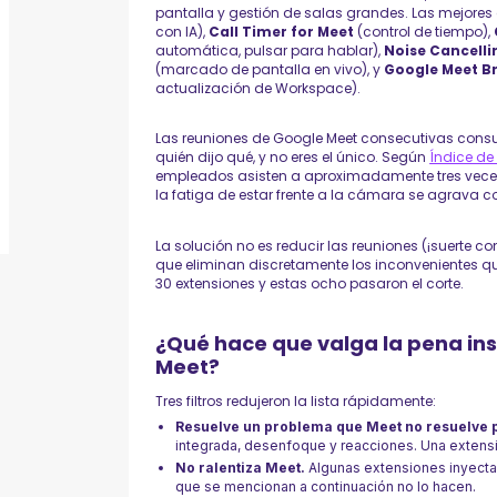
pantalla y gestión de salas grandes. Las mejores
con IA),
Call Timer for Meet
(control de tiempo),
automática, pulsar para hablar),
Noise Cancelli
(marcado de pantalla en vivo), y
Google Meet B
actualización de Workspace).
Las reuniones de Google Meet consecutivas consum
quién dijo qué, y no eres el único. Según
Índice de
empleados asisten a aproximadamente tres vece
la fatiga de estar frente a la cámara se agrava 
La solución no es reducir las reuniones (¡suerte c
que eliminan discretamente los inconvenientes 
30 extensiones y estas ocho pasaron el corte.
¿Qué hace que valga la pena in
Meet?
Tres filtros redujeron la lista rápidamente:
Resuelve un problema que Meet no resuelve 
integrada, desenfoque y reacciones. Una extensió
No ralentiza Meet.
Algunas extensiones inyectan
que se mencionan a continuación no lo hacen.