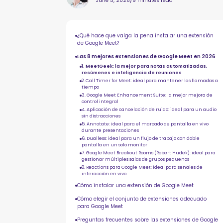
June 5, 2026
/
9 minutes read
¿Qué hace que valga la pena instalar una extensión
de Google Meet?
Las 8 mejores extensiones de Google Meet en 2026
1. MeetGeek: la mejor para notas automatizadas,
resúmenes e inteligencia de reuniones
2. Call Timer for Meet: ideal para mantener las llamadas a
tiempo
3. Google Meet Enhancement Suite: la mejor mejora de
control integral
4. Aplicación de cancelación de ruido: ideal para un audio
sin distracciones
5. Annotate: ideal para el marcado de pantalla en vivo
durante presentaciones
6. Dualless: ideal para un flujo de trabajo con doble
pantalla en un solo monitor
7. Google Meet Breakout Rooms (Robert Hudek): ideal para
gestionar múltiples salas de grupos pequeños
8. Reactions para Google Meet: ideal para señales de
interacción en vivo
Cómo instalar una extensión de Google Meet
Cómo elegir el conjunto de extensiones adecuado
para Google Meet
Preguntas frecuentes sobre las extensiones de Google