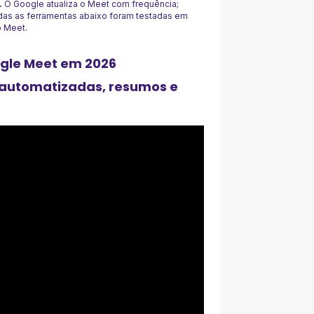
.
O Google atualiza o Meet com frequência;
as as ferramentas abaixo foram testadas em
o Meet.
ogle Meet em 2026
 automatizadas, resumos e