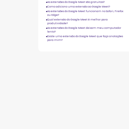
As extensões do Google Meet são gratuitas?
Como adiciono uma extensão ao Google Meet?
As extensões do Google Meet funcionam no Safari, Firefox
ou Edge?
Qual extensão do Google Meet é melhor para
produtividade?
As extensões do Google Meet deixam meu computador
lento?
Existe uma extensão do Google Meet que faça anotações
para mim?