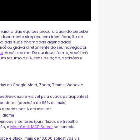
 maioria das equipes procura quando percebe
m documento simples, sem identificação de
ticipa das suas chamadas agendadas
rio) ou grava diretamente do seu navegador
me
. Você escolhe. De qualquer forma, você terá
um resumo de IA, itens de ação, decisões e
adas no Google Meet, Zoom, Teams, Webex e
tGeek não é visível para outros participantes)
 oradores (precisão de 95% ou mais)
 gerados por IA em minutos
 idioma
euniões anteriores (para fluxos de trabalho
ião, o
MeetGeek MCP Server
se conecta
rce e Slack; mais de 10.000 aplicativos via