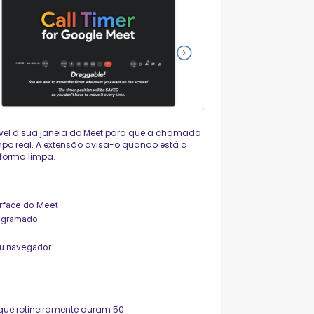
vel à sua janela do Meet para que a chamada
po real. A extensão avisa-o quando está a
 forma limpa.
erface do Meet
rogramado
eu navegador
ue rotineiramente duram 50.