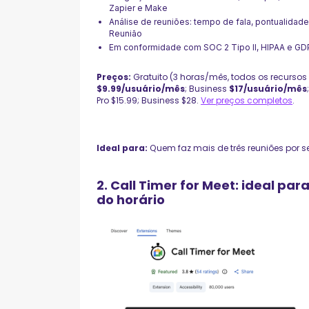
Zapier e Make
Análise de reuniões: tempo de fala, pontualidad
Reunião
Em conformidade com SOC 2 Tipo II, HIPAA e G
Preços:
Gratuito (3 horas/mês, todos os recursos 
$9.99/usuário/mês
; Business
$17/usuário/mês
Pro $15.99; Business $28.
Ver preços completos
.
Ideal para:
Quem faz mais de três reuniões por s
2. Call Timer for Meet: ideal p
do horário