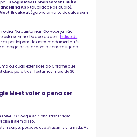
mpo),
Google Meet Enhancement Suite
Cancelling App
(qualidade de áudio),
Meet Breakout
(gerenciamento de salas sem
o dia. Na quinta reunião, você já não
ão está sozinho. De acordo com
Índice de
nários participam de aproximadamente três
e a fadiga de estar com a câmera ligada
 É uma ou duas extensões do Chrome que
t deixa para trás. Testamos mais de 30
le Meet valer a pena ser
esolve.
O Google adicionou transcrição
cisa ir além disso.
etam scripts pesados que atrasam a chamada. As