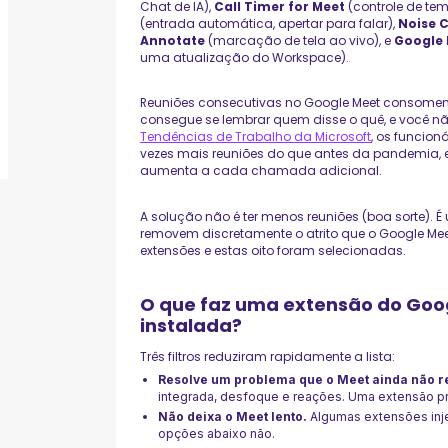
Chat de IA),
Call Timer for Meet
(controle de te
(entrada automática, apertar para falar),
Noise 
Annotate
(marcação de tela ao vivo), e
Google 
uma atualização do Workspace).
Reuniões consecutivas no Google Meet consomem 
consegue se lembrar quem disse o quê, e você n
Tendências de Trabalho da Microsoft
, os funcio
vezes mais reuniões do que antes da pandemia, 
aumenta a cada chamada adicional.
A solução não é ter menos reuniões (boa sorte).
removem discretamente o atrito que o Google Mee
extensões e estas oito foram selecionadas.
O que faz uma extensão do Goog
instalada?
Três filtros reduziram rapidamente a lista:
Resolve um problema que o Meet ainda não r
integrada, desfoque e reações. Uma extensão pre
Não deixa o Meet lento.
Algumas extensões inj
opções abaixo não.