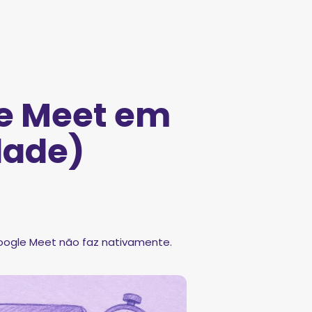
le Meet em
dade)
oogle Meet não faz nativamente.