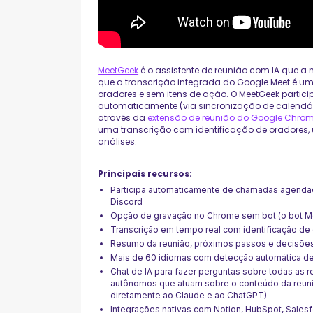
MeetGeek
é o assistente de reunião com IA que a
que a transcrição integrada do Google Meet é u
oradores e sem itens de ação. O MeetGeek par
automaticamente (via sincronização de calendá
através da
extensão de reunião do Google Chro
uma transcrição com identificação de oradores, 
análises.
Principais recursos:
Participa automaticamente de chamadas agend
Discord
Opção de gravação no Chrome sem bot (o bot Mee
Transcrição em tempo real com identificação de
Resumo da reunião, próximos passos e decisões
Mais de 60 idiomas com detecção automática de
Chat de IA para fazer perguntas sobre todas as r
autônomos que atuam sobre o conteúdo da reun
diretamente ao Claude e ao ChatGPT)
Integrações nativas com Notion, HubSpot, Salesfo