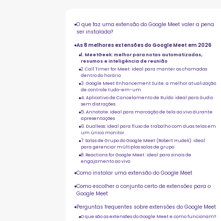
O que faz uma extensão do Google Meet valer a pena
ser instalada?
As 8 melhores extensões do Google Meet em 2026
1. MeetGeek: melhor para notas automatizadas,
resumos e inteligência de reunião
2. Call Timer for Meet: ideal para manter as chamadas
dentro do horário
3. Google Meet Enhancement Suite: a melhor atualização
de controle tudo-em-um
4. Aplicativo de Cancelamento de Ruído: ideal para áudio
sem distrações
5. Annotate: ideal para marcação de tela ao vivo durante
apresentações
6. Dualless: ideal para fluxo de trabalho com duas telas em
um único monitor
7. Salas de Grupo do Google Meet (Robert Hudek): ideal
para gerenciar múltiplas salas de grupo
8. Reactions for Google Meet: ideal para sinais de
engajamento ao vivo
Como instalar uma extensão do Google Meet
Como escolher o conjunto certo de extensões para o
Google Meet
Perguntas frequentes sobre extensões do Google Meet
O que são as extensões do Google Meet e como funcionam?