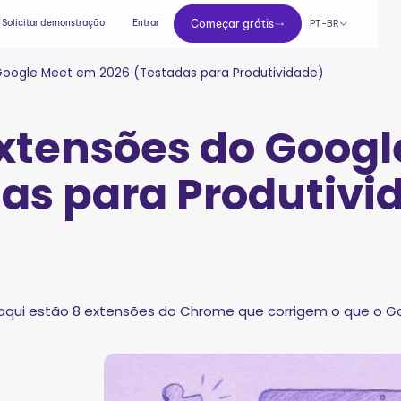
Começar grátis
Solicitar demonstração
Entrar
Começar grátis
PT-BR
Google Meet em 2026 (Testadas para Produtividade)
Extensões do Goog
as para Produtivi
 aqui estão 8 extensões do Chrome que corrigem o que o G