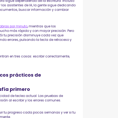
a sigue dependiendo de la escritura. Incluso
 los asistentes de IA, la gente sigue dedicando
 documentos, buscar información y cambiar
abras por minuto
, mientras que los
cho más rápido y con mayor precisión. Pero
l. Si tu precisión disminuye cada vez que
endo errores, pulsando la tecla de retroceso y
ntran en tres cosas: escribir correctamente,
ucos prácticos de
afía primero
ocidad de tecleo actual. Las pruebas de
ión al escribir y los errores comunes.
uir tu progreso cada pocas semanas y ver si tu
lmente.