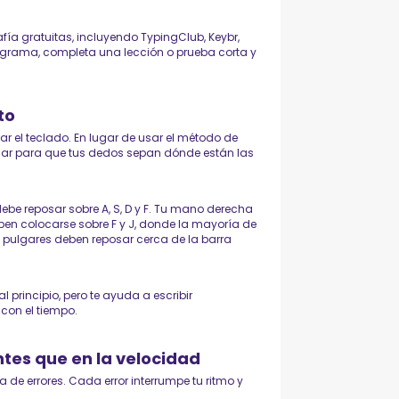
a gratuitas, incluyendo TypingClub, Keybr,
programa, completa una lección o prueba corta y
to
rar el teclado. En lugar de usar el método de
lar para que tus dedos sepan dónde están las
ebe reposar sobre A, S, D y F. Tu mano derecha
deben colocarse sobre F y J, donde la mayoría de
 pulgares deben reposar cerca de la barra
l principio, pero te ayuda a escribir
con el tiempo.
ntes que en la velocidad
na de errores. Cada error interrumpe tu ritmo y