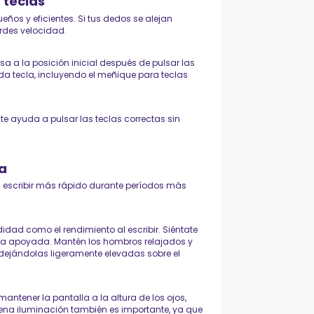
 teclas
ños y eficientes. Si tus dedos se alejan
rdes velocidad.
sa a la posición inicial después de pulsar las
da tecla, incluyendo el meñique para teclas
te ayuda a pulsar las teclas correctas sin
a
a escribir más rápido durante períodos más
ad como el rendimiento al escribir. Siéntate
da apoyada. Mantén los hombros relajados y
 dejándolas ligeramente elevadas sobre el
antener la pantalla a la altura de los ojos,
ena iluminación también es importante, ya que