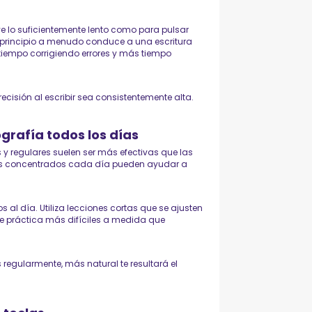
e lo suficientemente lento como para pulsar
 el principio a menudo conduce a una escritura
empo corrigiendo errores y más tiempo
recisión al escribir sea consistentemente alta.
grafía todos los días
y regulares suelen ser más efectivas que las
tos concentrados cada día pueden ayudar a
 al día. Utiliza lecciones cortas que se ajusten
 de práctica más difíciles a medida que
s regularmente, más natural te resultará el