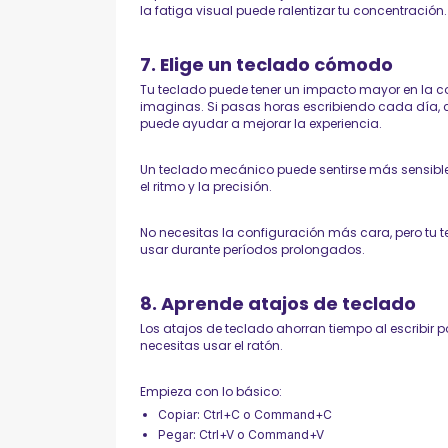
la fatiga visual puede ralentizar tu concentración.
7. Elige un teclado cómodo
Tu teclado puede tener un impacto mayor en la co
imaginas. Si pasas horas escribiendo cada día
puede ayudar a mejorar la experiencia.
Un teclado mecánico puede sentirse más sensible
el ritmo y la precisión.
No necesitas la configuración más cara, pero tu t
usar durante períodos prolongados.
8. Aprende atajos de teclado
Los atajos de teclado ahorran tiempo al escribir 
necesitas usar el ratón.
Empieza con lo básico:
Copiar: Ctrl+C o Command+C
Pegar: Ctrl+V o Command+V