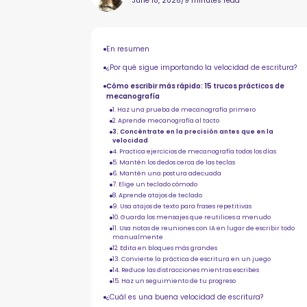
June 18, 2026
/
9 minutes read
En resumen
¿Por qué sigue importando la velocidad de escritura?
Cómo escribir más rápido: 15 trucos prácticos de
mecanografía
1. Haz una prueba de mecanografía primero
2. Aprende mecanografía al tacto
3. Concéntrate en la precisión antes que en la
velocidad
4. Practica ejercicios de mecanografía todos los días
5. Mantén los dedos cerca de las teclas
6. Mantén una postura adecuada
7. Elige un teclado cómodo
8. Aprende atajos de teclado
9. Usa atajos de texto para frases repetitivas
10. Guarda los mensajes que reutilices a menudo
11. Usa notas de reuniones con IA en lugar de escribir todo
manualmente
12. Edita en bloques más grandes
13. Convierte la práctica de escritura en un juego
14. Reduce las distracciones mientras escribes
15. Haz un seguimiento de tu progreso
¿Cuál es una buena velocidad de escritura?