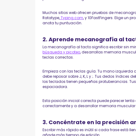
Muchos sitios web ofrecen pruebas de mecanografí
Ratatype,
Typing.com
, y 10FastFingers. Elige un 
anota tu puntuación.
2. Aprende mecanografía al tac
La mecanografía al tacto significa escribir sin mi
búsqueda y picoteo
, desarrollas memoria muscu
teclas correctas.
Empieza con las teclas guía. Tu mano izquierda d
debe reposar sobre J, K, L y ;. Tus dedos índices 
los teclados tienen pequeñas protuberancias. Tus
espaciadora.
Esta posición inicial correcta puede parecer lenta a
correctamente y a desarrollar memoria muscular 
3. Concéntrate en la precisión a
Escribir más rápido es inútil si cada frase está lle
añade más tiempo de edición.