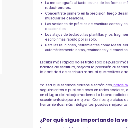
La mecanografía al tacto es una de las formas má
reducir errores.
Concéntrate primero en la precisión, luego desa
muscular se desarrolla.
Las sesiones de práctica de escritura cortas y c
ocasionales.
Los atajos de teclado, las plantillas y los frag
escribir más rápido por sí solo.
Para las reuniones, herramientas como MeetGeek 
automáticamente notas, resúmenes y elementos 
Escribir más rápido no se trata solo de pulsar más
hábitos de escritura, mejorar la precisión al escrib
la cantidad de escritura manual que realizas ca
Ya sea que escribas correos electrónicos,
notas d
seguimientos o publicaciones en redes sociales, e
en el lugar de trabajo moderno. La buena noticia
experimentado para mejorar. Con los ejercicios d
herramientas más inteligentes, puedes mejorar t
¿Por qué sigue importando la ve