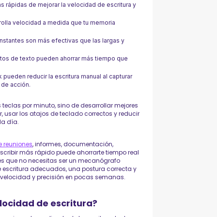
s rápidas de mejorar la velocidad de escritura y
rrolla velocidad a medida que tu memoria
onstantes son más efectivas que las largas y
mentos de texto pueden ahorrar más tiempo que
pueden reducir la escritura manual al capturar
de acción.
 teclas por minuto, sino de desarrollar mejores
ir, usar los atajos de teclado correctos y reducir
da día.
e reuniones
, informes, documentación,
scribir más rápido puede ahorrarte tiempo real
 es que no necesitas ser un mecanógrafo
e escritura adecuados, una postura correcta y
u velocidad y precisión en pocas semanas.
locidad de escritura?