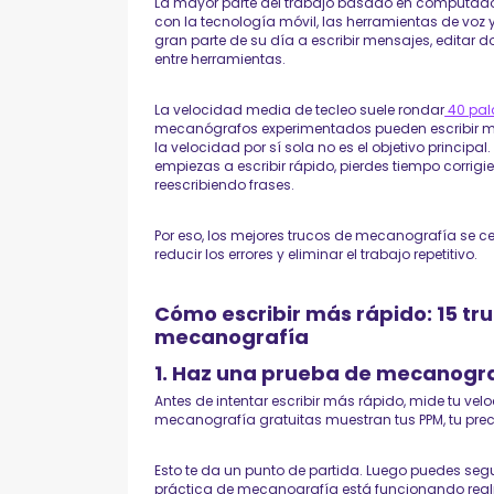
La mayor parte del trabajo basado en computador
con la tecnología móvil, las herramientas de voz y
gran parte de su día a escribir mensajes, editar
entre herramientas.
La velocidad media de tecleo suele rondar
40 pal
mecanógrafos experimentados pueden escribir mu
la velocidad por sí sola no es el objetivo principa
empiezas a escribir rápido, pierdes tiempo corrigi
reescribiendo frases.
Por eso, los mejores trucos de mecanografía se ce
reducir los errores y eliminar el trabajo repetitivo.
Cómo escribir más rápido: 15 tr
mecanografía
1. Haz una prueba de mecanogr
Antes de intentar escribir más rápido, mide tu vel
mecanografía gratuitas muestran tus PPM, tu precis
Esto te da un punto de partida. Luego puedes seg
práctica de mecanografía está funcionando rea