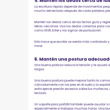
5. Mantén los dedos cerca de las
La escritura rápida depende de movimientos peque
mucho del teclado después de cada palabra, pie
Mantén los dedos cerca de las teclas guía y regre
letras cercanas. Usa los dedos correctos para ca
como Shift, Enter y los signos de puntuación.
Esto hace que escribir se sienta más controlado y 
mirar.
6. Mantén una postura adecuad
Una buena postura reduce la tensión y te ayuda 
largos.
Una buena postura puede mejorar tanto la comodid
cómodamente con los pies en el suelo y la espal
evita ejercer presión excesiva sobre tus muñecas,
teclado.
Un soporte para portátil también puede ayudar a m
especialmente si trabajas muchas horas. Una bu