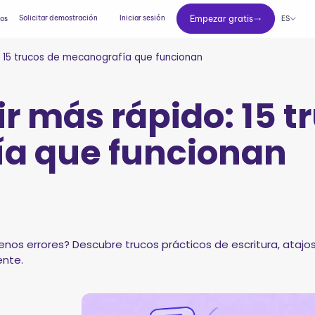
Empezar gratis
Solicitar demostración
Iniciar sesión
Empezar gratis
ES
ios
: 15 trucos de mecanografía que funcionan
r más rápido: 15 t
a que funcionan
enos errores? Descubre trucos prácticos de escritura, atajo
ente.