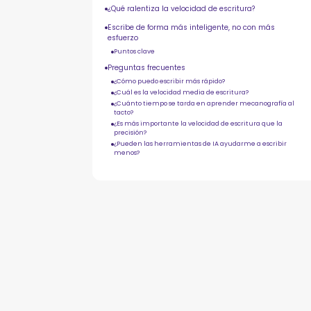
¿Qué ralentiza la velocidad de escritura?
Escribe de forma más inteligente, no con más
esfuerzo
Puntos clave
Preguntas frecuentes
¿Cómo puedo escribir más rápido?
¿Cuál es la velocidad media de escritura?
¿Cuánto tiempo se tarda en aprender mecanografía al
tacto?
¿Es más importante la velocidad de escritura que la
precisión?
¿Pueden las herramientas de IA ayudarme a escribir
menos?