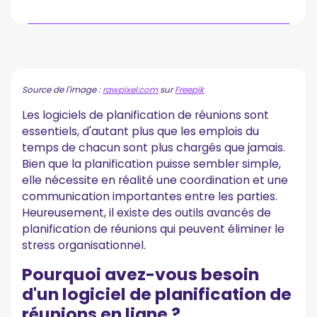
Pourquoi avez-vous besoin d'un logiciel de
planification de réunions en ligne ?
A. Augmenter l'efficacité
Source de l'image :
rawpixel.com
sur
Freepik
B. Améliorer la communication
C. Rationaliser et gérer vos réunions
Les logiciels de planification de réunions sont
D. Améliorer la collaboration
essentiels, d'autant plus que les emplois du
Qu'est-ce qui rend une bonne application de
temps de chacun sont plus chargés que jamais.
planification ?
Bien que la planification puisse sembler simple,
A. Facilité de partage de disponibilité
elle nécessite en réalité une coordination et une
B. Intégration avec les principaux outils de vidéoconférence
communication importantes entre les parties.
C. Capacité à connecter plusieurs calendriers
Heureusement, il existe des outils avancés de
D. Rappels automatisés et suivi
planification de réunions qui peuvent éliminer le
E. Rapport qualité-prix
stress organisationnel.
Les 10 meilleures applications de planification de
Pourquoi avez-vous besoin
cette année
d'un logiciel de planification de
1. Google Calendar
2. Calendly
réunions en ligne ?