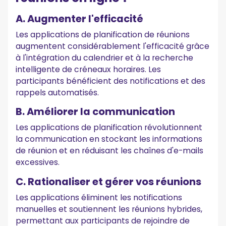
3. Morgen
4. Clara
A. Augmenter l'efficacité
5. YouCanBook.me
Les applications de planification de réunions
6. SavvyCal
7. Doodle
augmentent considérablement l'efficacité grâce
8. SimplyMeet
à l'intégration du calendrier et à la recherche
9. GoodTime
intelligente de créneaux horaires. Les
10. Reclaim
participants bénéficient des notifications et des
Améliorez vos réunions avec MeetGeek !
rappels automatisés.
B. Améliorer la communication
Les applications de planification révolutionnent
la communication en stockant les informations
de réunion et en réduisant les chaînes d'e-mails
excessives.
C. Rationaliser et gérer vos réunions
Les applications éliminent les notifications
manuelles et soutiennent les réunions hybrides,
permettant aux participants de rejoindre de