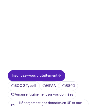
Améliorez vos
réunions dès
maintenant.
Configuration en deux minutes. Une offre
gratuite à vie. Une qualité professionnelle dès
le premier jour. Transformez vos réunions en
une expérience positive et enrichissante
Inscrivez-vous gratuitement
Inscrivez-vous gratuitement
SOC 2 Type II
HIPAA
RGPD
Aucun entraînement sur vos données
Hébergement des données en UE et aux