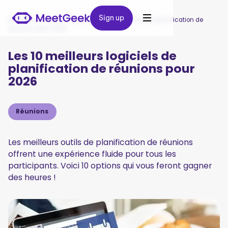
Sign up
Sign up
MeetGeek
/
Blog
/
Les 10 meilleurs logiciels de planification de
réunions pour 2026
Les 10 meilleurs logiciels de
planification de réunions pour
2026
Réunions
Les meilleurs outils de planification de réunions
offrent une expérience fluide pour tous les
participants. Voici 10 options qui vous feront gagner
des heures !