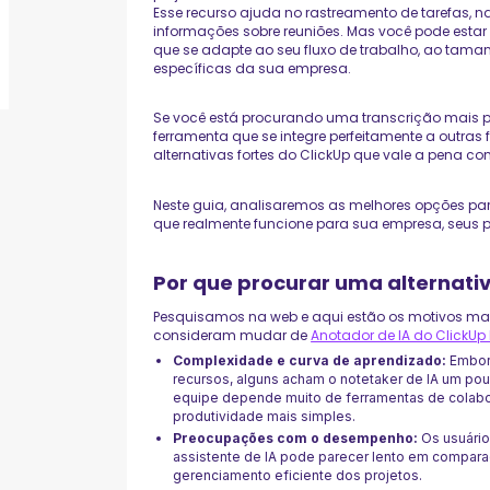
Esse recurso ajuda no rastreamento de tarefas, 
informações sobre reuniões. Mas você pode esta
que se adapte ao seu fluxo de trabalho, ao tam
específicas da sua empresa.
Se você está procurando uma transcrição mais p
ferramenta que se integre perfeitamente a outras
alternativas fortes do ClickUp que vale a pena conf
Neste guia, analisaremos as melhores opções par
que realmente funcione para sua empresa, seus p
Por que procurar uma alternativ
Pesquisamos na web e aqui estão os motivos ma
consideram mudar de
Anotador de IA do ClickUp 
Complexidade e curva de aprendizado:
Embora
recursos, alguns acham o notetaker de IA um pouc
equipe depende muito de ferramentas de colabo
produtividade mais simples.
Preocupações com o desempenho:
Os usuário
assistente de IA pode parecer lento em comparaç
gerenciamento eficiente dos projetos.