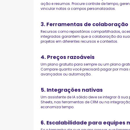
ação e resumos. Procure controle de tempo, gere
vincular notas a campos personalizados.
3. Ferramentas de colaboração
Recursos como repositórios compartilhados, ac
integradas garantem que a colaboração da sua eq
projetos em diferentes recursos e contextos.
4. Preços razoáveis
Um plano gratuito para sempre ou um plano gratu
Compare quanto você precisará pagar por mais re
avançados ou automação.
5. Integrações nativas
Um assistente de IA sólido deve se integrar à sua 
Sheets, nas ferramentas de CRM ou na integração
economiza tempo.
6. Escalabilidade para equipes 
Se o tamanho da sua equipe crescer, sua ferra