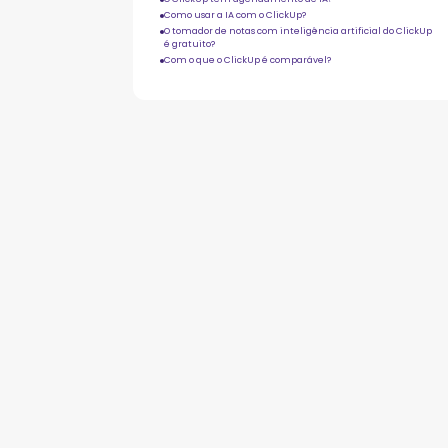
Como usar a IA com o ClickUp?
O tomador de notas com inteligência artificial do ClickUp
é gratuito?
Com o que o ClickUp é comparável?