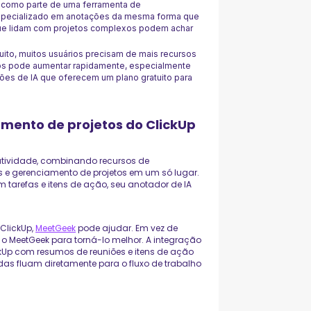
o como parte de uma ferramenta de
especializado em anotações da mesma forma que
que lidam com projetos complexos podem achar
ito, muitos usuários precisam de mais recursos
ltos pode aumentar rapidamente, especialmente
ões de IA que oferecem um plano gratuito para
amento de projetos do ClickUp
utividade, combinando recursos de
 e gerenciamento de projetos em um só lugar.
 tarefas e itens de ação, seu anotador de IA
ClickUp,
MeetGeek
pode ajudar. Em vez de
ar o MeetGeek para torná-lo melhor. A integração
Up com resumos de reuniões e itens de ação
as fluam diretamente para o fluxo de trabalho