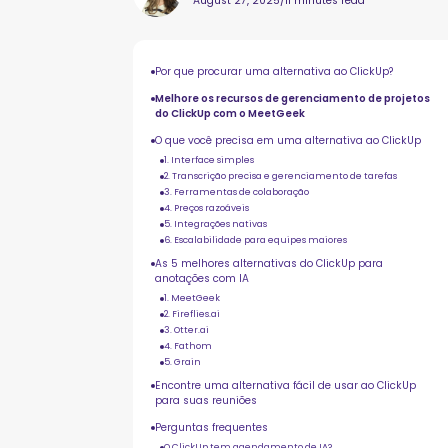
August 27, 2025
/
11 minutes read
Por que procurar uma alternativa ao ClickUp?
Melhore os recursos de gerenciamento de projetos
do ClickUp com o MeetGeek
O que você precisa em uma alternativa ao ClickUp
1. Interface simples
2. Transcrição precisa e gerenciamento de tarefas
3. Ferramentas de colaboração
4. Preços razoáveis
5. Integrações nativas
6. Escalabilidade para equipes maiores
As 5 melhores alternativas do ClickUp para
anotações com IA
1. MeetGeek
2. Fireflies.ai
3. Otter.ai
4. Fathom
5. Grain
Encontre uma alternativa fácil de usar ao ClickUp
para suas reuniões
Perguntas frequentes
O ClickUp tem agendamento de IA?