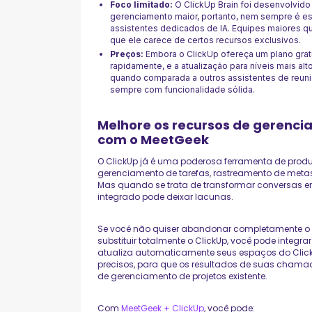
Foco limitado:
O ClickUp Brain foi desenvolvid
gerenciamento maior, portanto, nem sempre é 
assistentes dedicados de IA. Equipes maiores 
que ele carece de certos recursos exclusivos.
Preços:
Embora o ClickUp ofereça um plano gratu
rapidamente, e a atualização para níveis mais a
quando comparada a outros assistentes de reuni
sempre com funcionalidade sólida.
Melhore os recursos de gerenci
com o MeetGeek
O ClickUp já é uma poderosa ferramenta de prod
gerenciamento de tarefas, rastreamento de metas
Mas quando se trata de transformar conversas em
integrado pode deixar lacunas.
Se você não quiser abandonar completamente o 
substituir totalmente o ClickUp, você pode integr
atualiza automaticamente seus espaços do Click
precisos, para que os resultados de suas chamad
de gerenciamento de projetos existente.
Com
MeetGeek + ClickUp
, você pode: