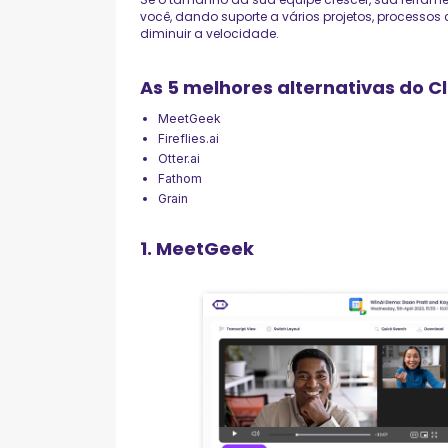
você, dando suporte a vários projetos, processo
diminuir a velocidade.
As 5 melhores alternativas do 
MeetGeek
Fireflies.ai
Otter.ai
Fathom
Grain
1. MeetGeek