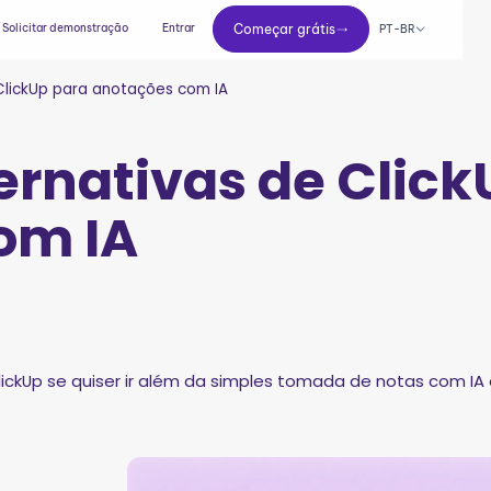
Começar grátis
Solicitar demonstração
Entrar
Começar grátis
PT-BR
ClickUp para anotações com IA
ernativas de Click
om IA
ickUp se quiser ir além da simples tomada de notas com IA