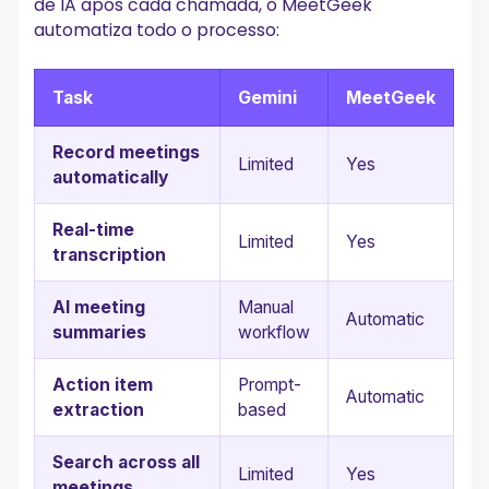
de IA após cada chamada, o MeetGeek
automatiza todo o processo:
Task
Gemini
MeetGeek
Record meetings
Limited
Yes
automatically
Real-time
Limited
Yes
transcription
AI meeting
Manual
Automatic
summaries
workflow
Action item
Prompt-
Automatic
extraction
based
Search across all
Limited
Yes
meetings