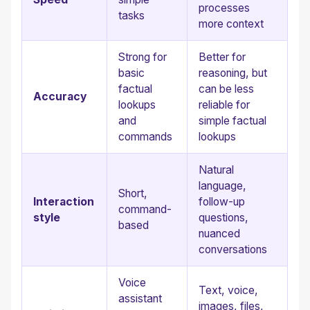
processes
tasks
more context
Strong for
Better for
basic
reasoning, but
factual
can be less
Accuracy
lookups
reliable for
and
simple factual
commands
lookups
Natural
language,
Short,
Interaction
follow-up
command-
style
questions,
based
nuanced
conversations
Voice
Text, voice,
assistant
images, files,