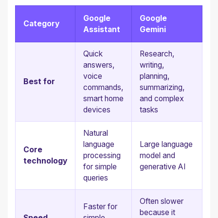
Google
Google
Category
Assistant
Gemini
Quick
Research,
answers,
writing,
voice
planning,
Best for
commands,
summarizing,
smart home
and complex
devices
tasks
Natural
language
Large language
Core
processing
model and
technology
for simple
generative AI
queries
Often slower
Faster for
because it
Speed
simple