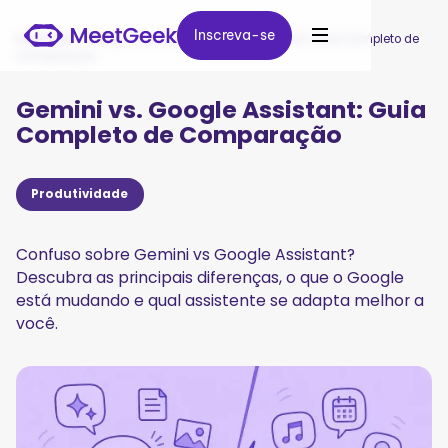
Inscreva-se
Inscreva-se
MeetGeek
/
Blog
/
Gemini vs. Google Assistant: Guia Completo de
Comparação
Gemini vs. Google Assistant: Guia
Completo de Comparação
Produtividade
Confuso sobre Gemini vs Google Assistant?
Descubra as principais diferenças, o que o Google
está mudando e qual assistente se adapta melhor a
você.