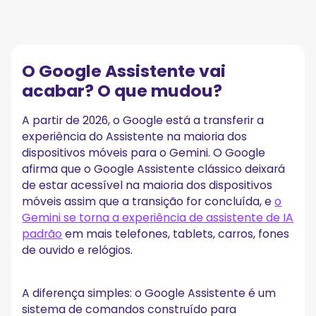
O Google Assistente vai acabar? O que mudou?
Gemini vs Google Assistente: comparação rápida
O Google Assistente vai
O que é o Google Assistente?
acabar? O que mudou?
O que é o Google Gemini?
A partir de 2026, o Google está a transferir a
Onde o MeetGeek se encaixa
experiência do Assistente na maioria dos
Gravação e transcrição automática de reuniões
dispositivos móveis para o Gemini. O Google
Resumos de IA, itens de ação e insights de reunião
afirma que o Google Assistente clássico deixará
Conhecimento de reunião pesquisável em toda a sua
organização
de estar acessível na maioria dos dispositivos
Integrações profundas com as ferramentas que as
móveis assim que a transição for concluída, e
o
equipes já utilizam
Gemini se torna a experiência de assistente de IA
Desenvolvido para equipes globais e multifuncionais
padrão
em mais telefones, tablets, carros, fones
MeetGeek vs Gemini para reuniões
de ouvido e relógios.
Principais diferenças entre Gemini e Google
Assistente
A diferença simples: o Google Assistente é um
O Google Assistente é mais rápido para tarefas simples
O Gemini é melhor para tarefas complexas
sistema de comandos construído para