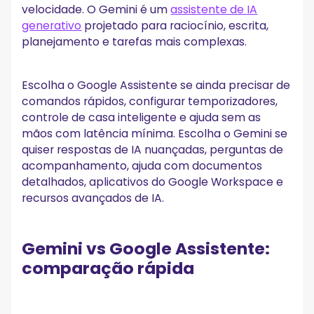
O Gemini entende mais contexto
velocidade. O Gemini é um
assistente de IA
O Google Assistente é melhor para controle de casa
generativo
projetado para raciocínio, escrita,
inteligente
planejamento e tarefas mais complexas.
O Gemini é melhor para aplicativos de produtividade
Você deve escolher Gemini ou Google Assistente?
Escolha o Google Assistente se ainda precisar de
É possível mudar do Google Assistente para o
comandos rápidos, configurar temporizadores,
Gemini?
controle de casa inteligente e ajuda sem as
Como mudar do Google Assistente para o Gemini
mãos com latência mínima. Escolha o Gemini se
quiser respostas de IA nuançadas, perguntas de
Como o Gemini se compara a outros chatbots de IA?
acompanhamento, ajuda com documentos
detalhados, aplicativos do Google Workspace e
Conclusão
recursos avançados de IA.
Perguntas frequentes
O Gemini está substituindo o Google Assistente?
O Gemini é melhor que o Google Assistente?
Gemini vs Google Assistente:
Ainda posso dizer “Ok Google” com o Gemini?
comparação rápida
O Gemini é gratuito?
O Gemini pode transcrever reuniões?