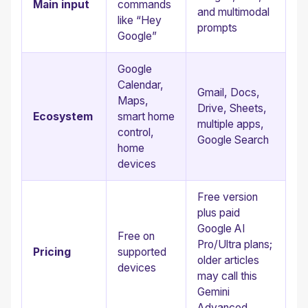
Main input
commands
and multimodal
like “Hey
prompts
Google”
Google
Calendar,
Gmail, Docs,
Maps,
Drive, Sheets,
Ecosystem
smart home
multiple apps,
control,
Google Search
home
devices
Free version
plus paid
Google AI
Free on
Pro/Ultra plans;
Pricing
supported
older articles
devices
may call this
Gemini
Advanced