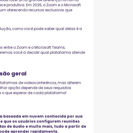
e produtiva. Em 2026, o Zoom e o Microsoft
um oferecendo recursos exclusivos que
ução, como você pode saber qual delas é a
as entre o Zoom e o Microsoft Teams,
aremos você a decidir qual plataforma atende
!
são geral
taformas de videoconferência, mas diferem
elhor opção depende de seus requisitos
 o que esperar de cada plataforma!
ia baseada em nuvem conhecida por sua
ite que os usuários configurem reuniões
s de áudio e muito mais, tudo a partir de
 pode aprender rapidamente.