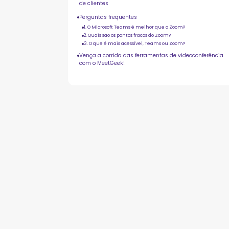
de clientes
Perguntas frequentes
1. O Microsoft Teams é melhor que o Zoom?
2. Quais são os pontos fracos do Zoom?
3. O que é mais acessível, Teams ou Zoom?
Vença a corrida das ferramentas de videoconferência
com o MeetGeek!