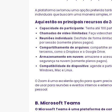
A plataforma se tornou uma opção preferida tan
individuais que buscam uma maneira simples, m
Aqui estão os principais recursos do 
Capacidade do participante
: Tenha até 100 par
Chamadas de vídeo ilimitadas
: Faça videocha
Reuniões individuais
: Desfrute de forma ilimit
por sessão (somente planos pagos).
Compartilhamento de arquivos
: compartilhe a
terceiros, como o Dropbox e o Google Drive.
Armazenamento em nuvem
: armazene e aces
segurança na nuvem (somente planos pagos).
Compatibilidade do dispositivo
: agende e part
Windows, Mac e Linux.
O Zoom é uma excelente opção para quem precisa 
de usar para reuniões e eventos internos e extern
pessoal.
B. Microsoft Teams
O Microsoft Teams é uma plataforma de co