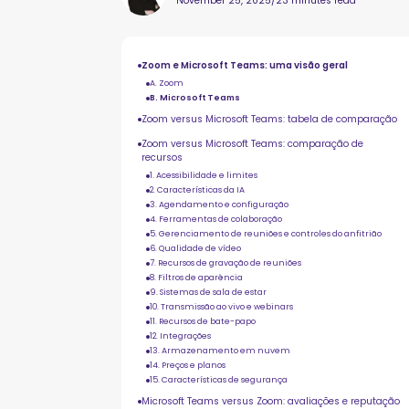
November 25, 2025
/
23 minutes read
Zoom e Microsoft Teams: uma visão geral
A. Zoom
B. Microsoft Teams
Zoom versus Microsoft Teams: tabela de comparação
Zoom versus Microsoft Teams: comparação de
recursos
1. Acessibilidade e limites
2. Características da IA
3. Agendamento e configuração
4. Ferramentas de colaboração
5. Gerenciamento de reuniões e controles do anfitrião
6. Qualidade de vídeo
7. Recursos de gravação de reuniões
8. Filtros de aparência
9. Sistemas de sala de estar
10. Transmissão ao vivo e webinars
11. Recursos de bate-papo
12. Integrações
13. Armazenamento em nuvem
14. Preços e planos
15. Características de segurança
Microsoft Teams versus Zoom: avaliações e reputação