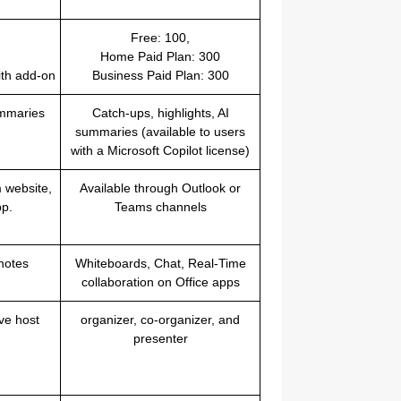
Free: 100,
Home Paid Plan: 300
ith add-on
Business Paid Plan: 300
ummaries
Catch-ups, highlights, AI
summaries (available to users
with a Microsoft Copilot license)
 website,
Available through Outlook or
pp.
Teams channels
notes
Whiteboards, Chat, Real-Time
collaboration on Office apps
ive host
organizer, co-organizer, and
presenter