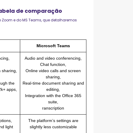
tabela de comparação
do Zoom e do MS Teams, que detalharemos
Microsoft Teams
cing,
Audio and video conferencing,
Chat function,
 sharing,
Online video calls and screen
sharing,
ough the
Real-time document sharing and
2k+ apps,
editing,
Integration with the Office 365
suite,
ranscription
tions,
The platform’s settings are
nd light
slightly less customizable