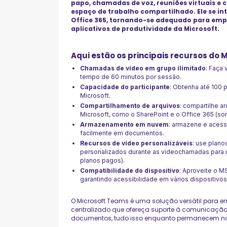
papo, chamadas de voz, reuniões virtuais 
espaço de trabalho compartilhado. Ele se i
Office 365, tornando-se adequado para emp
aplicativos de produtividade da Microsoft.
Aqui estão os principais recursos do 
Chamadas de vídeo em grupo ilimitado
: Faça
tempo de 60 minutos por sessão.
Capacidade do participante
: Obtenha até 100 
Microsoft.
Compartilhamento de arquivos
: compartilhe a
Microsoft, como o SharePoint e o Office 365 (s
Armazenamento em nuvem
: armazene e acess
facilmente em documentos.
Recursos de vídeo personalizáveis
: use plano
personalizados durante as videochamadas para 
planos pagos).
Compatibilidade do dispositivo
: Aproveite o M
garantindo acessibilidade em vários dispositivo
O Microsoft Teams é uma solução versátil para
centralizado que ofereça suporte à comunicaçã
documentos, tudo isso enquanto permanecem no 