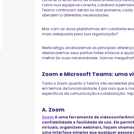
como sua equipe se conecta, colabora e permanec
Teams continuam sendo os dois pioneiros, cada 
atendem a diferentes necessidades.
Mas com as duas plataformas em constante evol
mais adequada para sua organização?
Neste artigo, analisaremos as principais diferenç
destacaremos seus pontos fortes e fracos e ajud
melhor às suas necessidades. Vamos mergulhar
Zoom e Microsoft Teams: uma vi
Tanto o Zoom quanto o Teams são excelentes pla
em termos de funcionalidade. É por isso que a m
específicos de comunicação e colaboração. Veja
A. Zoom
Zoom
é uma ferramenta de videoconferênc
confiabilidade e facilidade de uso. Ele perm
virtuais, organizem webinars, façam chamada
uma interface simples que qualquer pessoa