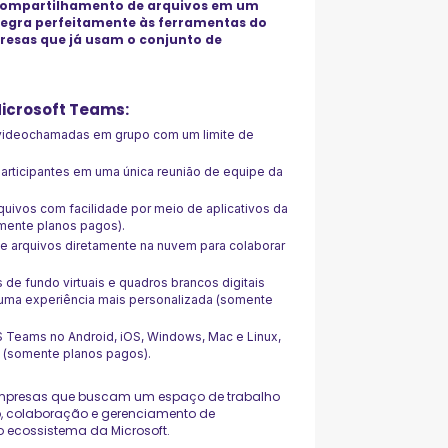
e compartilhamento de arquivos em um
ntegra perfeitamente às ferramentas do
resas que já usam o conjunto de
Microsoft Teams:
 videochamadas em grupo com um limite de
participantes em uma única reunião de equipe da
rquivos com facilidade por meio de aplicativos da
omente planos pagos).
e arquivos diretamente na nuvem para colaborar
s de fundo virtuais e quadros brancos digitais
uma experiência mais personalizada (somente
S Teams no Android, iOS, Windows, Mac e Linux,
s (somente planos pagos).
 empresas que buscam um espaço de trabalho
o, colaboração e gerenciamento de
ecossistema da Microsoft.