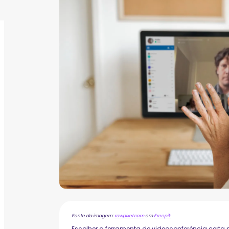
Fonte da imagem:
rawpixel.com
em
Freepik
Escolher a ferramenta de videoconferência certa