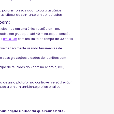
to para empresas quanto para usuários
as eficaz, de se manterem conectados.
Zoom
:
ticipantes em uma única reunião on-line.
madas em grupo por até 40 minutos por sessão.
ada
um-a-um
com um limite de tempo de 30 horas
rquivos facilmente usando ferramentas de
se suas gravações e dados de reuniões com
icipe de reuniões do Zoom no Android, iOS,
de uma plataforma confiável, versátil e fácil
os, seja em um ambiente profissional ou
municação unificada que reúne bate-