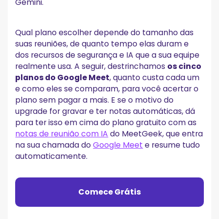
Gemini.
1. Interface Simples e Recursos de Reunião
2. Ferramentas de Colaboração e Engajamento
3. Recursos de Produtividade com IA
Qual plano escolher depende do tamanho das
4. Integração com o Google Workspace
suas reuniões, de quanto tempo elas duram e
5. Segurança e Conformidade
6. Opções de Suporte
dos recursos de segurança e IA que a sua equipe
realmente usa. A seguir, destrinchamos
os cinco
Como Escolher o Melhor Plano do Google Meet
planos do Google Meet
, quanto custa cada um
1. Considere o Tamanho da Equipe
e como eles se comparam, para você acertar o
2. Avalie a Frequência e a Duração das Reuniões
plano sem pagar a mais. E se o motivo do
3. Pense em Segurança e Conformidade
upgrade for gravar e ter notas automáticas, dá
4. Analise os Recursos de IA e Produtividade
para ter isso em cima do plano gratuito com as
Comece no Google Meet com o MeetGeek!
notas de reunião com IA
do MeetGeek, que entra
Perguntas Frequentes
na sua chamada do
Google Meet
e resume tudo
automaticamente.
1. O Google Meet é pago?
2. O Google Meet é gratuito para sempre?
3. Quantas pessoas entram em uma reunião gratuita do
Google Meet?
Comece Grátis
4. Qual a diferença entre Google Meet e Google Workspace?
5. O Google Meet é mais barato que o Zoom?
6. Qual a diferença entre o Google Meet gratuito e o pago?