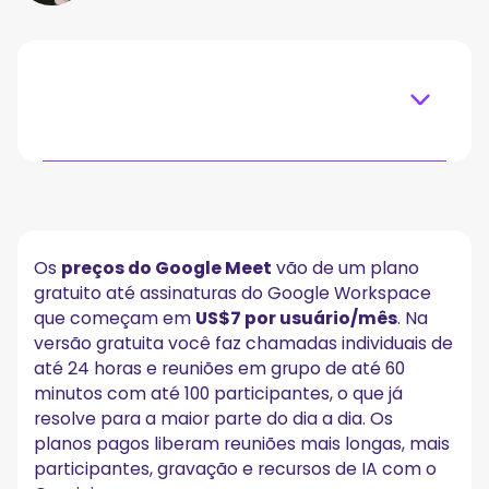
Table of content
Quanto Custa o Google Meet?
Gratuito vs. Pago no Google Meet
Os
preços do Google Meet
vão de um plano
Planos do Google Meet em Detalhe
gratuito até assinaturas do Google Workspace
A. Recursos do Plano Gratuito do Google Meet:
que começam em
US$7 por usuário/mês
. Na
B. Preços e Recursos do Google Meet Business Starter:
versão gratuita você faz chamadas individuais de
C. Preços e Recursos do Google Meet Business Standard:
até 24 horas e reuniões em grupo de até 60
D. Preços e Recursos do Google Meet Business Plus:
minutos com até 100 participantes, o que já
E. Preços e Recursos do Google Meet Enterprise:
resolve para a maior parte do dia a dia. Os
O Google Meet Tem Versão Gratuita?
planos pagos liberam reuniões mais longas, mais
O Que Você Ganha em Cada Plano do Google Meet?
participantes, gravação e recursos de IA com o