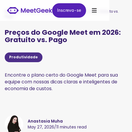
Inscreva-se
Inscreva-se
MeetGeek
/
Blog
/
Preços do Google Meet em 2026: Gratuito vs.
Pago
Preços do Google Meet em 2026:
Gratuito vs. Pago
Produtividade
Encontre o plano certo do Google Meet para sua
equipe com nossas dicas claras e inteligentes de
economia de custos.
Anastasia Muha
May 27, 2026
/
11 minutes read