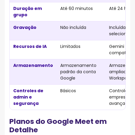
Duração em
Até 60 minutos
Até 24 hora
grupo
Gravação
Não incluída
Incluída em
selecionado
Recursos de IA
Limitados
Gemini nos 
compatívei
Armazenamento
Armazenamento
Armazenam
padrão da conta
ampliado d
Google
Workspace
Controles de
Básicos
Controles
admin e
empresariai
segurança
avançados
Planos do Google Meet em
Detalhe