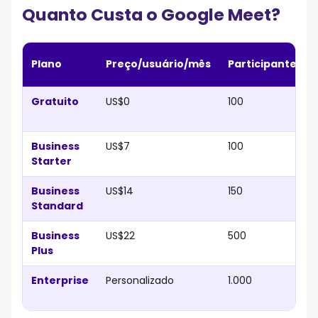
Quanto Custa o Google Meet?
7. Qual o melhor plano do Google Meet para empresas?
8. Quanto custa o Google Meet por mês?
Plano
Preço/usuário/mês
Participantes
Gratuito
US$0
100
Business
US$7
100
Starter
Business
US$14
150
Standard
Business
US$22
500
Plus
Enterprise
Personalizado
1.000