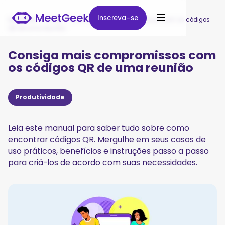
Inscreva-se
Inscreva-se
MeetGeek
/
Blog
/
Consiga mais compromissos com os códigos
QR de uma reunião
Consiga mais compromissos com
os códigos QR de uma reunião
Produtividade
Leia este manual para saber tudo sobre como
encontrar códigos QR. Mergulhe em seus casos de
uso práticos, benefícios e instruções passo a passo
para criá-los de acordo com suas necessidades.