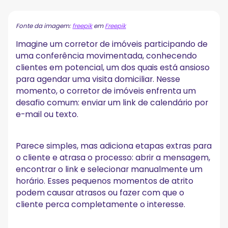
Por que eu deveria usar códigos QR para reservas de
reuniões?
Fonte da imagem:
freepik
em
Freepik
Principais plataformas para integração com códigos
Imagine um corretor de imóveis participando de
QR de reuniões
uma conferência movimentada, conhecendo
Calendly
clientes em potencial, um dos quais está ansioso
Zoom
para agendar uma visita domiciliar. Nesse
Google Meet
momento, o corretor de imóveis enfrenta um
Como posso criar um QR Code para
desafio comum: enviar um link de calendário por
agendamentos?
e-mail ou texto.
Etapa 1: criar um link de reserva do Calendly
Etapa 2: crie um código QR para agendamento de
consultas com o Uniqode
Parece simples, mas adiciona etapas extras para
Etapa 3: personalize seu código QR
o cliente e atrasa o processo: abrir a mensagem,
Etapa 4: teste e baixe
encontrar o link e selecionar manualmente um
Quem pode usar códigos QR para marcar consultas?
horário. Esses pequenos momentos de atrito
podem causar atrasos ou fazer com que o
Onde posso colocar o QR Code da minha reserva de
cliente perca completamente o interesse.
reunião?
Maximize o valor da sua reunião com o MeetGeek