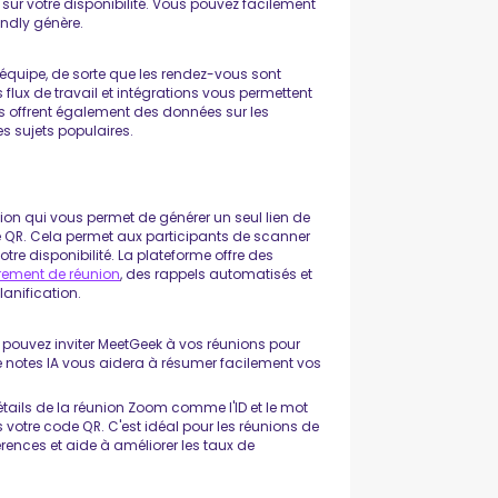
sur votre disponibilité. Vous pouvez facilement
endly génère.
'équipe, de sorte que les rendez-vous sont
lux de travail et intégrations vous permettent
ses offrent également des données sur les
es sujets populaires.
on qui vous permet de générer un seul lien de
ode QR. Cela permet aux participants de scanner
e disponibilité. La plateforme offre des
trement de réunion
, des rappels automatisés et
anification.
ouvez inviter MeetGeek à vos réunions pour
de notes IA vous aidera à résumer facilement vos
étails de la réunion Zoom comme l'ID et le mot
 votre code QR. C'est idéal pour les réunions de
rences et aide à améliorer les taux de