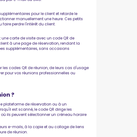
pplémentaires pour le client et retarde le
électionner manuellement une heure. Ces petits
ire perdre l'intérêt du client.
 une carte de visite avec un code QR de
ient à une page de réservation, rendant la
étapes supplémentaires, sans occasions
ur les codes QR de réunion, de leurs cas d'usage
er pour vos réunions professionnelles ou
ion ?
ne plateforme de réservation ou à un
qu'il est scanné, le code QR dirige les
e où ils peuvent sélectionner un créneau horaire
ieurs e-mails, à la copie et au collage de liens
ure de réunion.