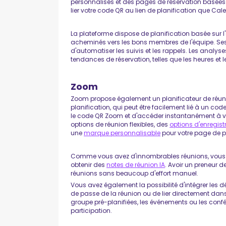
personnalisés et des pages de réservation basées 
lier votre code QR au lien de planification que Cal
La plateforme dispose de planification basée sur l
acheminés vers les bons membres de l'équipe. Ses f
d'automatiser les suivis et les rappels. Les analy
tendances de réservation, telles que les heures et l
Zoom
Zoom propose également un planificateur de réuni
planification, qui peut être facilement lié à un c
le code QR Zoom et d'accéder instantanément à votr
options de réunion flexibles, des
options d'enregis
une
marque personnalisable
pour votre page de pl
Comme vous avez d'innombrables réunions, vous p
obtenir des
notes de réunion IA
. Avoir un preneur 
réunions sans beaucoup d'effort manuel.
Vous avez également la possibilité d'intégrer les d
de passe de la réunion ou de lier directement dans
groupe pré-planifiées, les événements ou les confé
participation.