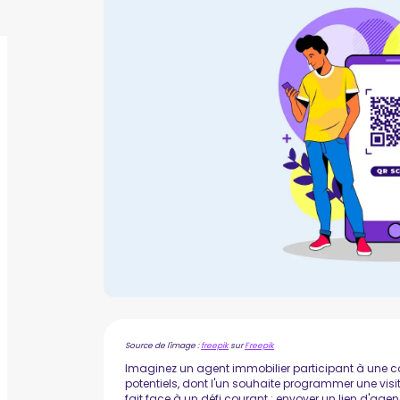
Source de l'image :
freepik
sur
Freepik
Imaginez un agent immobilier participant à une c
potentiels, dont l'un souhaite programmer une vis
fait face à un défi courant : envoyer un lien d'ag