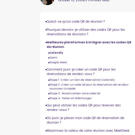
October 15, 2024
/
11 minutes read
Qu'est-ce qu'un code QR de réunion ?
Pourquoi devrais-je utiliser des codes QR pour les
réservations de réunions ?
Meilleures plateformes à intégrer avec les codes QR
de réunion
Calendly
Zoom
Google Meet
Comment puis-je créer un code QR pour les
réservations de rendez-vous ?
Étape 1 : Créer un lien de réservation Calendly
Étape 2 : Créer un code QR pour la réservation de rendez-
vous avec Uniqode
Étape 3 : Personnaliser votre code QR
Étape 4 : Tester et télécharger
Qui peut utiliser les codes QR pour réserver des
rendez-vous ?
Où puis-je placer mon code QR de réservation de
réunion ?
Maximisez la valeur de votre réunion avec MeetGeek