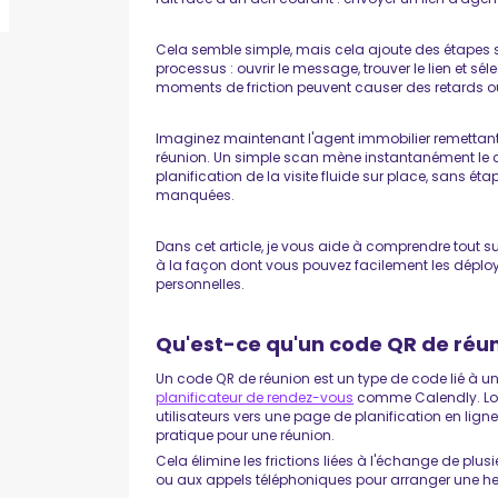
Cela semble simple, mais cela ajoute des étapes su
processus : ouvrir le message, trouver le lien et s
moments de friction peuvent causer des retards ou fa
Imaginez maintenant l'agent immobilier remettant
réunion. Un simple scan mène instantanément le cl
planification de la visite fluide sur place, sans 
manquées.
Dans cet article, je vous aide à comprendre tout s
à la façon dont vous pouvez facilement les déploy
personnelles.
Qu'est-ce qu'un code QR de réun
Un code QR de réunion est un type de code lié à u
planificateur de rendez-vous
comme Calendly. Lors
utilisateurs vers une page de planification en lign
pratique pour une réunion.
Cela élimine les frictions liées à l'échange de plus
ou aux appels téléphoniques pour arranger une he