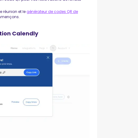
e réunion et le
générateur de codes QR de
ommençons.
ation Calendly