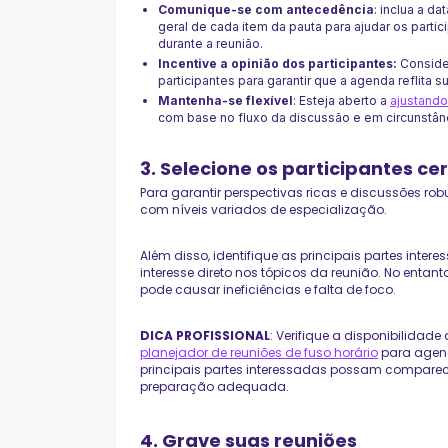
Comunique-se com antecedência
: inclua a da
geral de cada item da pauta para ajudar os parti
durante a reunião.
Incentive a opinião dos participantes:
Conside
participantes para garantir que a agenda reflita 
Mantenha-se flexível
: Esteja aberto a
ajustando
com base no fluxo da discussão e em circunstânc
3. Selecione os participantes ce
Para garantir perspectivas ricas e discussões robu
com níveis variados de especialização.
Além disso, identifique as principais partes int
interesse direto nos tópicos da reunião. No entanto
pode causar ineficiências e falta de foco.
DICA PROFISSIONAL
: Verifique a disponibilidad
planejador de reuniões de fuso horário
para agend
principais partes interessadas possam comparece
preparação adequada.
4. Grave suas reuniões