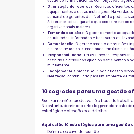
usado de forma eficiente, com objetivos, agend
Otimização de recursos
: Reuniões eficientes e
equipamentos e outras instalações. Na verdade,
semanal de gerentes de nível médio pode custar
A liderança eficaz garante que esses recursos s
organizacionais maiores.
Tomando decisões
: O gerenciamento adequad
estruturados, informados e transparentes, leva
Comunicação
: O gerenciamento de reuniões imp
e a troca de ideias, aumentando, em última instâ
Responsabilidade
: Ter as funções, responsabil
definidos e atribuídos ajuda os participantes a 
mutuamente.
Engajamento e moral
: Reuniões eficazes pro
realização, contribuindo para um ambiente de tra
10 segredos para uma gestão ef
Realizar reuniões produtivas é a base do trabalh
No entanto, dominar a arte do gerenciamento de
estratégico e atenção aos detalhes.
Aqui estão 10 estratégias para uma gestão e
Defina o objetivo da reunião