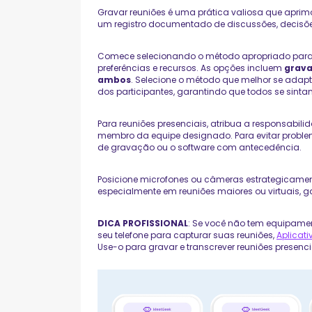
Gravar reuniões é uma prática valiosa que aprim
um registro documentado de discussões, decisões
Comece selecionando o método apropriado para
preferências e recursos. As opções incluem
grava
ambos
. Selecione o método que melhor se adap
dos participantes, garantindo que todos se sinta
Para reuniões presenciais, atribua a responsabil
membro da equipe designado. Para evitar problem
de gravação ou o software com antecedência.
Posicione microfones ou câmeras estrategicamen
especialmente em reuniões maiores ou virtuais, g
DICA PROFISSIONAL
: Se você não tem equipamen
seu telefone para capturar suas reuniões,
Aplicat
Use-o para gravar e transcrever reuniões presencia