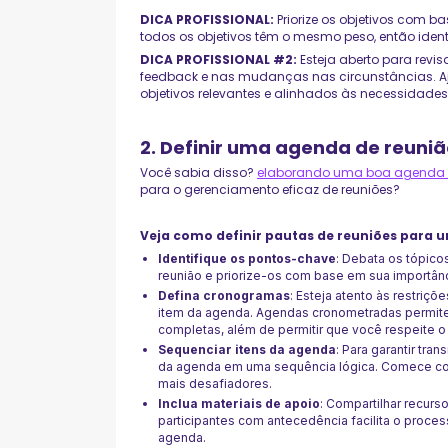
DICA PROFISSIONAL:
Priorize os objetivos com 
todos os objetivos têm o mesmo peso, então identi
DICA PROFISSIONAL #2:
Esteja aberto para revi
feedback e nas mudanças nas circunstâncias. A
objetivos relevantes e alinhados às necessidade
2. Definir uma agenda de reuni
Você sabia disso?
elaborando uma boa agenda 
para o gerenciamento eficaz de reuniões?
Veja como definir pautas de reuniões para 
Identifique os pontos-chave
: Debata os tópic
reunião e priorize-os com base em sua importânc
Defina cronogramas
: Esteja atento às restriç
item da agenda. Agendas cronometradas permit
completas, além de permitir que você respeite o
Sequenciar itens da agenda
: Para garantir tra
da agenda em uma sequência lógica. Comece co
mais desafiadores.
Inclua materiais de apoio
: Compartilhar recur
participantes com antecedência facilita o proce
agenda.