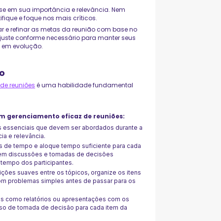
base em sua importância e relevância. Nem
fique e foque nos mais críticos.
sar e refinar as metas da reunião com base no
juste conforme necessário para manter seus
s em evolução.
ão
de reuniões
é uma habilidade fundamental
um gerenciamento eficaz de reuniões:
os essenciais que devem ser abordados durante a
ia e relevância.
ões de tempo e aloque tempo suficiente para cada
em discussões e tomadas de decisões
 tempo dos participantes.
nsições suaves entre os tópicos, organize os itens
m problemas simples antes de passar para os
sos como relatórios ou apresentações com os
sso de tomada de decisão para cada item da