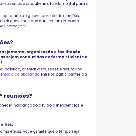
s, envolventes e produtivas é fundamental para o
inar a arte do gerenciamento de reuniões,
onduzir conversas que causem um impacto
amos começar?
iões?
lanejamento, organização e facilitação
las sejam conduzidas de forma eficiente e
s.
 logística, orientar discussões e resumir os
entar a colaboração
entre os participantes da
” reuniões?
anecer inalcançado devido a ineficiências e
uniões:
 forma eficaz, você garante que o tempo seja