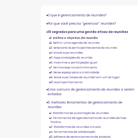
O que é gerenciamento de reuniões?
Por que você precisa “gerenciar” reuniões?
10 segredos para uma gestão eficaz de reuniões
1. Defina o objetivo da reunião
2. Definir uma agenda de reunião
3. Selecione os participantes certos da reunião
4. Grave suas reuniões
5. Faça anotações da reunião
6. Incentive a participação igual
7. Permaneça no caminho certo
8. Deixe espaço para a criatividade
9. Salve suas “coisas de reunião” em um só lugar
10. Acompanhamento
Erros comuns de gerenciamento de reuniões a serem
evitados
5 melhores ferramentas de gerenciamento de
reuniões
1. Plataforma de automação de reuniões
2. Ferramenta de agendamento de reuniões de fuso
horário
3. Plataformas de reuniões virtuais
4. Ferramentas de colaboração
5. Software de gerenciamento de projetos