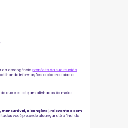
r
a da abrangência
propósito da sua reunião
.
rtilhando informações, a clareza sobre o
-se de que eles estejam alinhados às metas
, mensurável, alcançável, relevante e com
ultados você pretende alcançar até o final da