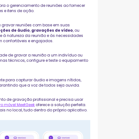
ora o gerenciamento de reuniões ao fornecer
 e itens de ação.
 gravar reuniões com base em suas
ções de áudio
,
gravações de vídeo
, ou
te à natureza da reunião e às necessidades
m confortáveis e engajados.
idade de gravar a reunião a um indivíduo ou
as técnicos, configure e teste o equipamento
te para capturar áudio e imagens nítidos,
arantindo que a voz de todos seja ouvida.
to de gravação profissional e precisa usar
ivo móvel MeetGeek
oferece a solução perfeita.
is no local, tudo dentro do próprio aplicativo.