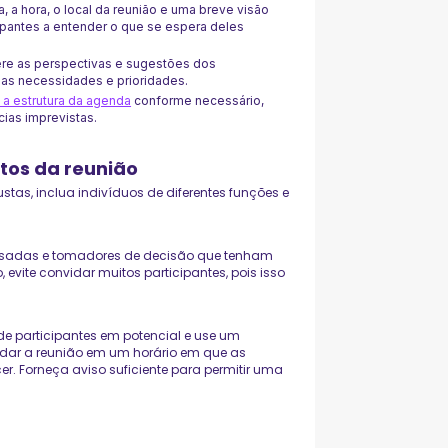
ta, a hora, o local da reunião e uma breve visão
cipantes a entender o que se espera deles
re as perspectivas e sugestões dos
suas necessidades e prioridades.
 a estrutura da agenda
conforme necessário,
ias imprevistas.
rtos da reunião
stas, inclua indivíduos de diferentes funções e
eressadas e tomadores de decisão que tenham
, evite convidar muitos participantes, pois isso
e de participantes em potencial e use um
ar a reunião em um horário em que as
r. Forneça aviso suficiente para permitir uma