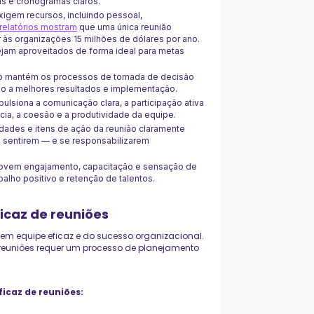
as e cronogramas claros.
xigem recursos, incluindo pessoal,
relatórios mostram
que uma única reunião
 às organizações 15 milhões de dólares por ano.
ejam aproveitados de forma ideal para metas
o mantém os processos de tomada de decisão
ndo a melhores resultados e implementação.
ulsiona a comunicação clara, a participação ativa
ncia, a coesão e a produtividade da equipe.
idades e itens de ação da reunião claramente
se sentirem — e se responsabilizarem
movem engajamento, capacitação e sensação de
balho positivo e retenção de talentos.
icaz de reuniões
o em equipe eficaz e do sucesso organizacional.
 reuniões requer um processo de planejamento
ficaz de reuniões: