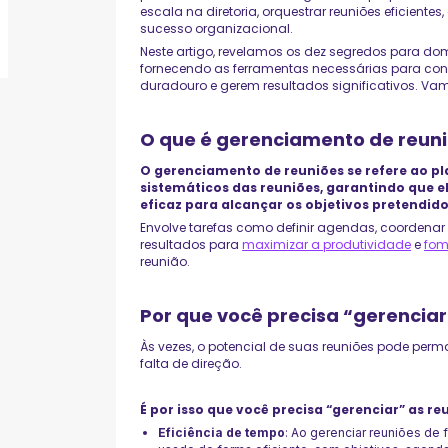
escala na diretoria, orquestrar reuniões eficiente
sucesso organizacional.
Neste artigo, revelamos os dez segredos para dom
fornecendo as ferramentas necessárias para c
duradouro e gerem resultados significativos. V
O que é gerenciamento de reun
O gerenciamento de reuniões se refere ao p
sistemáticos das reuniões, garantindo que e
eficaz para alcançar os objetivos pretendido
Envolve tarefas como definir agendas, coordenar a
resultados para
maximizar a produtividade
e
fom
reunião.
Por que você precisa “gerenciar
Às vezes, o potencial de suas reuniões pode perm
falta de direção.
É por isso que você precisa “gerenciar” as re
Eficiência de tempo
: Ao gerenciar reuniões de