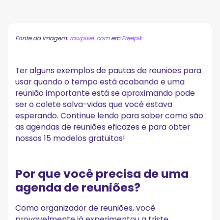
Por que você precisa de uma agenda de reuniões?
A. Garante que os objetivos da reunião sejam atingidos
B. Mantém as reuniões em dia
Fonte da imagem:
rawpixel. com
em
Freepik
C. Mantém os níveis ideais de produtividade
O que a agenda de uma reunião deve incluir?
A. Objetivo da reunião
Ter alguns exemplos de pautas de reuniões para
B. Participantes
usar quando o tempo está acabando e uma
C. Tópicos
reunião importante está se aproximando pode
D. Cronograma
ser o colete salva-vidas que você estava
E. Itens de ação
esperando. Continue lendo para saber como são
F. Tarefas de acompanhamento
as agendas de reuniões eficazes e para obter
15 exemplos gratuitos de agenda de reuniões
nossos 15 modelos gratuitos!
1. Agenda semanal da reunião de equipe
2. Modelo de agenda de reunião individual
3. Agenda da reunião da equipe de lançamento do projeto
Por que você precisa de uma
4. Status do projeto Agenda da reunião
agenda de reuniões?
5. Agenda da reunião da equipe retrospectiva do projeto
6. Modelo de agenda de reunião da diretoria
Como organizador de reuniões, você
7. Agenda de reuniões gerais
provavelmente já experimentou a triste
8. Modelo de agenda de reunião sem escalas