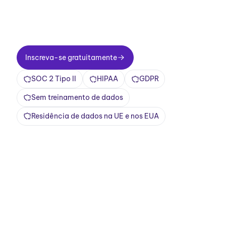
para sempre. Qualidade empresarial desde o
primeiro dia. Transforme reuniões em uma
experiência positiva e gratificante
Inscreva-se gratuitamente
Inscreva-se gratuitamente
SOC 2 Tipo II
HIPAA
GDPR
Sem treinamento de dados
Residência de dados na UE e nos EUA