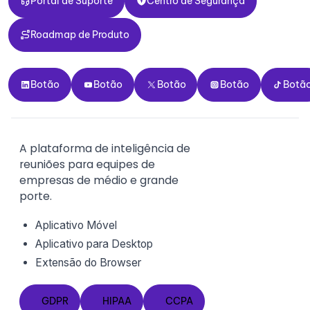
Portal de Suporte
Centro de Segurança
Roadmap de Produto
Roadmap de Produto
Botão
Botão
Botão
Botão
Botão
Botão
Botão
Botão
Botão
Botã
A plataforma de inteligência de
reuniões para equipes de
empresas de médio e grande
porte.
Aplicativo Móvel
Aplicativo para Desktop
Extensão do
Browser
GDPR
HIPAA
CCPA
GDPR
HIPAA
CCPA