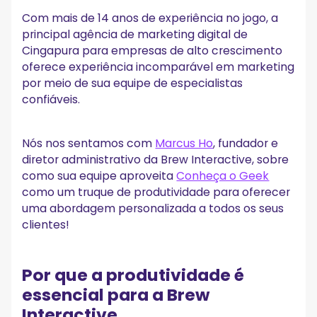
Com mais de 14 anos de experiência no jogo, a
Comece a hackear a produtividade com o
principal agência de marketing digital de
MeetGeek hoje mesmo!
Cingapura para empresas de alto crescimento
oferece experiência incomparável em marketing
por meio de sua equipe de especialistas
confiáveis.
Nós nos sentamos com
Marcus Ho
, fundador e
diretor administrativo da Brew Interactive, sobre
como sua equipe aproveita
Conheça o Geek
como um truque de produtividade para oferecer
uma abordagem personalizada a todos os seus
clientes!
Por que a produtividade é
essencial para a Brew
Interactive