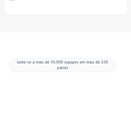
Junte-se a mais de 50.000 equipes em mais de 100
países
Melhore suas
reuniões agora.
Configuração em dois minutos. Plano gratuito