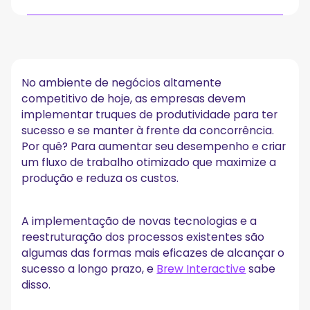
Por que a produtividade é essencial para a Brew
Interactive
Quais foram os maiores desafios da Brew Interactive
No ambiente de negócios altamente
em termos de produtividade?
competitivo de hoje, as empresas devem
Como a Brew Interactive usa o MeetGeek para
implementar truques de produtividade para ter
aumentar a produtividade?
sucesso e se manter à frente da concorrência.
Por quê? Para aumentar seu desempenho e criar
Externamente
Internamente
um fluxo de trabalho otimizado que maximize a
produção e reduza os custos.
Como foi o processo de implementação com o
MeetGeek?
Quais resultados específicos a Brew Interactive
A implementação de novas tecnologias e a
experimentou com o MeetGeek?
reestruturação dos processos existentes são
algumas das formas mais eficazes de alcançar o
Que conselho você daria a outras empresas que
sucesso a longo prazo, e
Brew Interactive
sabe
estão considerando nossa solução?
disso.
Qual o papel do MeetGeek no plano de crescimento
da Brew Interactive?