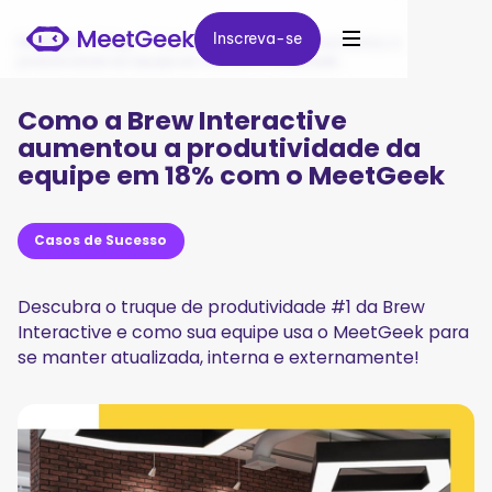
Inscreva-se
Inscreva-se
MeetGeek
/
Blog
/
Como a Brew Interactive aumentou a
produtividade da equipe em 18% com o MeetGeek
Como a Brew Interactive
aumentou a produtividade da
equipe em 18% com o MeetGeek
Casos de Sucesso
Descubra o truque de produtividade #1 da Brew
Interactive e como sua equipe usa o MeetGeek para
se manter atualizada, interna e externamente!