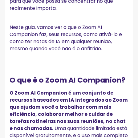
para que você possa se concentrar no que
4. Dá para Transformar Minhas Transcrições do Zoom em
Resumos Pesquisáveis?
realmente importa.
5. Dá para Gerar um Resumo com Itens de Ação Após uma
Call do Zoom e Enviá-lo ao Meu CRM?
Deixe a IA assumir o controle de suas reuniões do
Neste guia, vamos ver o que o Zoom AI
Zoom com o MeetGeek!
Companion faz, seus recursos, como ativá-lo e
como ter notas de IA em qualquer reunião,
mesmo quando você não é o anfitrião.
O que é o Zoom AI Companion?
O Zoom AI Companion é um conjunto de
recursos baseados em IA integrados ao Zoom
que ajudam você a trabalhar com mais
eficiência, colaborar melhor e cuidar de
tarefas rotineiras nas suas reuniões, no chat
e nas chamadas.
Uma quantidade limitada está
disponível gratuitamente, e o uso mais completo