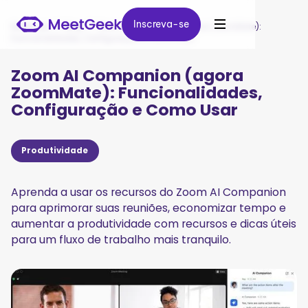
Inscreva-se
Inscreva-se
MeetGeek
/
Blog
/
Zoom AI Companion (agora ZoomMate):
Funcionalidades, Configuração e Como Usar
Zoom AI Companion (agora
ZoomMate): Funcionalidades,
Configuração e Como Usar
Produtividade
Aprenda a usar os recursos do Zoom AI Companion
para aprimorar suas reuniões, economizar tempo e
aumentar a produtividade com recursos e dicas úteis
para um fluxo de trabalho mais tranquilo.