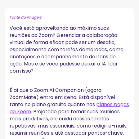
Recursos do Zoom AI Companion para reuniões
A. Preparação antes da reunião
Fonte da imagem
B. Suporte em tempo real durante a reunião
Você está aproveitando ao máximo suas
C. Pós-reunião
reuniões do Zoom? Gerenciar a colaboração
Como ativar o AI Companion do Zoom
virtual de forma eficaz pode ser um desafio,
Etapa 1: Escolha Seu Plano do Zoom
especialmente com tarefas demoradas, como
Etapa 2: verifique com seu administrador
anotações e acompanhamento de itens de
Etapa 3: faça login e atualize seu Zoom Client
ação. Mas e se você pudesse deixar a IA lidar
Etapa 4: Acesse as configurações do seu portal da Web
com isso?
Etapa 5: gerenciar as configurações do AI Companion em
um só lugar
Etapa 6: comece a explorar
É aí que o Zoom AI Companion (agora
Como adicionar mais funcionalidades às suas
ZoomMate) entra em cena. Está disponível
reuniões do Zoom com um AI Companion
tanto no plano gratuito quanto nos
planos pagos
do Zoom
. Projetado para tornar suas reuniões
Perguntas frequentes sobre o Zoom AI Companion
mais produtivas, ele cuida dessas tarefas
1. Quais são as limitações do Zoom AI Companion?
repetitivas, mas essenciais, como redigir e-mails,
2. Quão seguro é o Zoom AI Companion?
resumir reuniões e até destacar pontos-chave,
3. O Zoom AI Companion notifica os participantes?