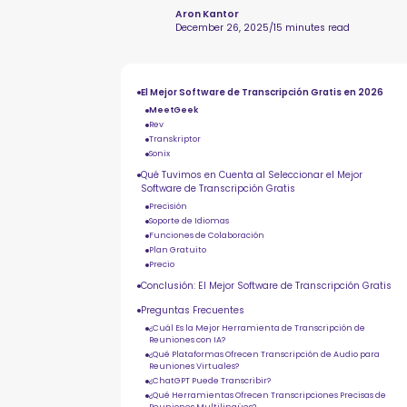
Aron Kantor
December 26, 2025
/
15 minutes read
El Mejor Software de Transcripción Gratis en 2026
MeetGeek
Rev
Transkriptor
Sonix
Qué Tuvimos en Cuenta al Seleccionar el Mejor
Software de Transcripción Gratis
Precisión
Soporte de Idiomas
Funciones de Colaboración
Plan Gratuito
Precio
Conclusión: El Mejor Software de Transcripción Gratis
Preguntas Frecuentes
¿Cuál Es la Mejor Herramienta de Transcripción de
Reuniones con IA?
¿Qué Plataformas Ofrecen Transcripción de Audio para
Reuniones Virtuales?
¿ChatGPT Puede Transcribir?
¿Qué Herramientas Ofrecen Transcripciones Precisas de