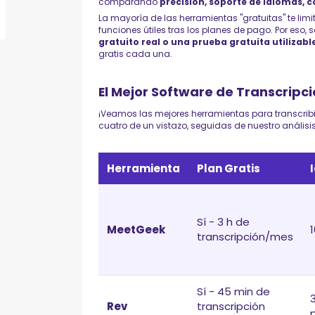
comparando
precisión, soporte de idiomas, c
La mayoría de las herramientas "gratuitas" te li
funciones útiles tras los planes de pago. Por eso
gratuito real o una prueba gratuita utilizabl
gratis cada una.
El Mejor Software de Transcripci
¡Veamos las mejores herramientas para transcribi
cuatro de un vistazo, seguidas de nuestro anális
Herramienta
Plan Gratis
Sí - 3 h de
MeetGeek
transcripción/mes
Sí - 45 min de
Rev
transcripción