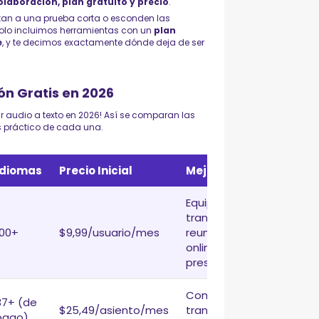
olaboración, plan gratuito y precio
.
mitan a una prueba corta o esconden las
, solo incluimos herramientas con un
plan
e
, y te decimos exactamente dónde deja de ser
ón Gratis en 2026
r audio a texto en 2026! Así se comparan las
is práctico de cada una.
Idiomas
Precio Inicial
Mejor Para
Equipos que
transcriben
100+
$9,99/usuario/mes
reuniones
online y
presenciales
Combinar IA y
37+ (de
$25,49/asiento/mes
transcripción
pago)