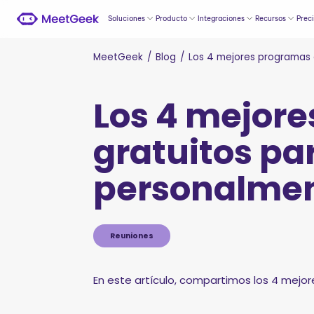
Soluciones
Producto
Integraciones
Recursos
Prec
MeetGeek
/
Blog
/
Los 4 mejores programas 
Los 4 mejore
gratuitos pa
personalme
Reuniones
En este artículo, compartimos los 4 mej