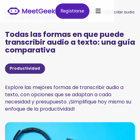
Registrarse
Registrarse
MeetGeek
/
Blog
/
Todas las formas en que puede transcribir audio
a texto: una guía comparativa
Todas las formas en que puede
transcribir audio a texto: una guía
comparativa
Productividad
Explore las mejores formas de transcribir audio a
texto, con opciones que se adaptan a cada
necesidad y presupuesto. ¡Simplifique hoy mismo su
enfoque de la productividad!