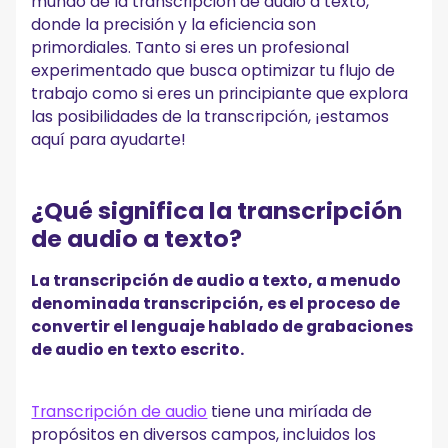
mundo de la transcripción de audio a texto,
Todas las formas en que puede transcribir audio a
donde la precisión y la eficiencia son
texto: tabla comparativa
primordiales. Tanto si eres un profesional
experimentado que busca optimizar tu flujo de
Los 10 principales casos de uso de la transcripción de
trabajo como si eres un principiante que explora
audio a texto
las posibilidades de la transcripción, ¡estamos
¡Experimente la facilidad de transcribir archivos de
aquí para ayudarte!
audio a texto con MeetGeek!
¿Qué significa la transcripción
de audio a texto?
La transcripción de audio a texto, a menudo
denominada transcripción, es el proceso de
convertir el lenguaje hablado de grabaciones
de audio en texto escrito.
Transcripción de audio
tiene una miríada de
propósitos en diversos campos, incluidos los