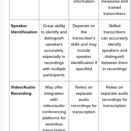
information
measures and
trained
transcribers
Speaker
Great ability
Depends on
Skilled
Identification
to identify and
the
transcribers
distinguish
transcriber's
can accurately
speakers
skills and may
identify
accurately,
include
speakers and
especially in
speaker
distinguish
recordings
identification if
between them
with multiple
specified
in recordings
participants
Video/Audio
May offer
Relies on
Relies on
Recording
integration
separate
separate audio
with
audio
recordings for
video/audio
recordings for
transcription
conferencing
transcription
platforms for
seamless
transcription