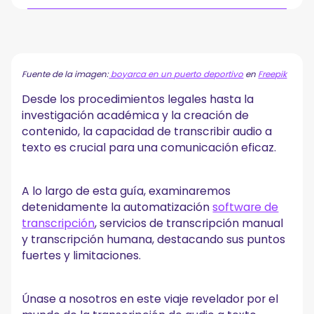
¿Qué significa la transcripción de audio a texto?
¿Cómo se puede transcribir audio a texto?
Fuente de la imagen:
boyarca en un puerto deportivo
en
Freepik
A. Cómo transcribir audio automáticamente con
herramientas de transcripción de IA
Desde los procedimientos legales hasta la
1. Elija la herramienta de transcripción de IA adecuada
investigación académica y la creación de
2. Prepare sus archivos de audio o vídeo
contenido, la capacidad de transcribir audio a
3. Inicie el proceso de transcripción
texto es crucial para una comunicación eficaz.
4. Descargue o exporte las transcripciones
5. Revise y edite las transcripciones
A lo largo de esta guía, examinaremos
B. Cómo transcribir audio a texto manualmente
detenidamente la automatización
software de
1. Elija una grabación de audio nítida
transcripción
, servicios de transcripción manual
2. Obtenga la tecnología adecuada
y transcripción humana, destacando sus puntos
3. Comience a escribir su archivo de audio en texto
fuertes y limitaciones.
4. Revise sus transcripciones
5. Guarde la transcripción en el formato correcto
C. Aspectos a tener en cuenta al elegir un servicio de
Únase a nosotros en este viaje revelador por el
transcripción humana