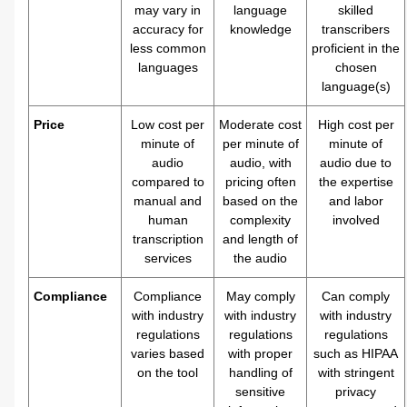
may vary in
language
skilled
accuracy for
knowledge
transcribers
less common
proficient in the
languages
chosen
language(s)
Price
Low cost per
Moderate cost
High cost per
minute of
per minute of
minute of
audio
audio, with
audio due to
compared to
pricing often
the expertise
manual and
based on the
and labor
human
complexity
involved
transcription
and length of
services
the audio
Compliance
Compliance
May comply
Can comply
with industry
with industry
with industry
regulations
regulations
regulations
varies based
with proper
such as HIPAA
on the tool
handling of
with stringent
sensitive
privacy