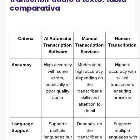
comparativa
Criteria
AI Automatic
Manual
Human
Transcription
Transcription
Transcription
Software
Services
Accuracy
High accuracy
Moderate to
Highest
with some
high accuracy,
accuracy with
errors,
depending on
skilled
especially in
the
transcribers
poor quality
transcriber's
ensuring
audio
skills and
precision
attention to
detail
Language
Supports
Depends on
Supports
Support
multiple
the
multiple
languages but
transcriber's
languages with