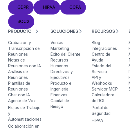
GDPR
HIPAA
CCPA
GDPR
HIPAA
CCPA
SOC2
SOC2
PRODUCTO
SOLUCIONES
RECURSOS
Grabación y
Ventas
Blog
Transcripción de
Marketing
Integraciones
Reuniones
Éxito del Cliente
Centro de
Notas de
Recursos
Ayuda
Reuniones con IA
Humanos
Estado del
Análisis de
Directivos y
Servicio
Reuniones
Ejecutivos
API y
Plantillas de
Producto e
Webhooks
Reuniones
Ingeniería
Servidor MCP
Chat con IA
Finanzas
Calculadora
Agente de Voz
Capital de
de ROI
Riesgo
Flujos de Trabajo
Portal de
y
Seguridad
Automatizaciones
HIPAA
Colaboración en