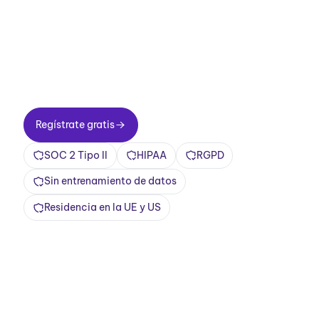
Configuración en dos minutos. Plan gratuito
para siempre. Calidad empresarial desde el
primer día. Convierte tus reuniones en una
experiencia positiva y gratificante
Regístrate gratis
Regístrate gratis
SOC 2 Tipo II
HIPAA
RGPD
Sin entrenamiento de datos
Residencia en la UE y US