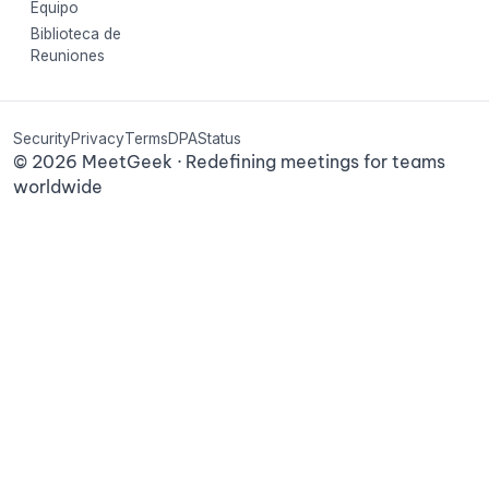
Equipo
Biblioteca de
Reuniones
Security
Privacy
Terms
DPA
Status
©
2026
MeetGeek · Redefining meetings for teams
worldwide