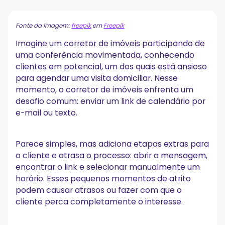
Por que eu deveria usar códigos QR para reservas de
reuniões?
Fonte da imagem:
freepik
em
Freepik
Principais plataformas para integração com códigos
Imagine um corretor de imóveis participando de
QR de reuniões
uma conferência movimentada, conhecendo
Calendly
clientes em potencial, um dos quais está ansioso
Zoom
para agendar uma visita domiciliar. Nesse
Google Meet
momento, o corretor de imóveis enfrenta um
Como posso criar um QR Code para
desafio comum: enviar um link de calendário por
agendamentos?
e-mail ou texto.
Etapa 1: criar um link de reserva do Calendly
Etapa 2: crie um código QR para agendamento de
consultas com o Uniqode
Parece simples, mas adiciona etapas extras para
Etapa 3: personalize seu código QR
o cliente e atrasa o processo: abrir a mensagem,
Etapa 4: teste e baixe
encontrar o link e selecionar manualmente um
Quem pode usar códigos QR para marcar consultas?
horário. Esses pequenos momentos de atrito
podem causar atrasos ou fazer com que o
Onde posso colocar o QR Code da minha reserva de
cliente perca completamente o interesse.
reunião?
Maximize o valor da sua reunião com o MeetGeek