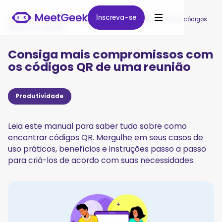
Inscreva-se
Inscreva-se
MeetGeek
/
Blog
/
Consiga mais compromissos com os códigos
QR de uma reunião
Consiga mais compromissos com
os códigos QR de uma reunião
Produtividade
Leia este manual para saber tudo sobre como
encontrar códigos QR. Mergulhe em seus casos de
uso práticos, benefícios e instruções passo a passo
para criá-los de acordo com suas necessidades.